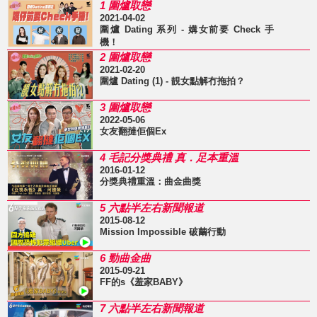
1 圍爐取戀
2021-04-02
圍爐 Dating 系列 - 媾女前要 Check 手
機！
2 圍爐取戀
2021-02-20
圍爐 Dating (1) - 靚女點解冇拖拍？
3 圍爐取戀
2022-05-06
女友翻撻佢個Ex
4 毛記分獎典禮 真．足本重溫
2016-01-12
分獎典禮重溫：曲金曲獎
5 六點半左右新聞報道
2015-08-12
Mission Impossible 破繭行動
6 勁曲金曲
2015-09-21
FF的s《羞家BABY》
7 六點半左右新聞報道