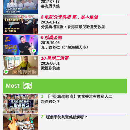
2017-07-17
書海恩仇錄
8 毛記分獎典禮 真．足本重溫
2016-01-12
分獎典禮重溫：香港區最受歡迎男歌星
9 勁曲金曲
2015-10-05
真．陳奐仁《北韓海闊天空》
10 星期三港案
2016-06-01
搬輕你負擔
Most
1
【毛記民間搜查】究竟香港有幾多人二
趾長過公 ?
2
呢個手勢其實係點解呀？