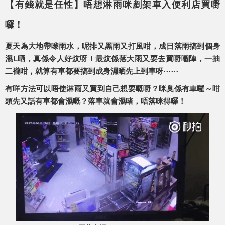
【有錢就是任性】唔想淋雨咪剷架車入便利店買嘢
囉！
夏天為大地帶嚟雨水，呢排又黑雨又打風咁，成日落雨搞到個身
濕L晒，真係令人好炆呀！最炆係落大雨又要去買嘢嗰陣，一抽
二襱咁，就算有車都要搞到成身濕晒先上到車呀⋯⋯
有咩方法可以唔使淋雨又買到自己想要嘅嘢？咪臭係有車囉～咁
頭先又話有車都會濕嘅？落車就會濕啫，唔落咪得囉！