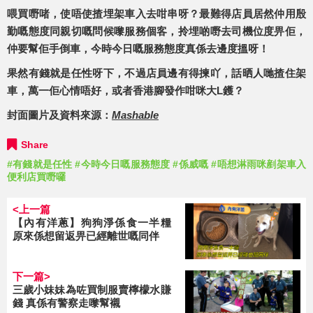
喂買嘢啫，使唔使揸埋架車入去咁串呀？最難得店員居然仲用殷
勤嘅態度同親切嘅問候嚟服務個客，拎埋啲嘢去司機位度畀佢，
仲要幫佢手倒車，今時今日嘅服務態度真係去邊度搵呀！
果然有錢就是任性呀下，不過店員邊有得揀吖，話晒人哋揸住架
車，萬一佢心情唔好，或者香港腳發作咁咪大L鑊？
封面圖片及資料來源：
Mashable
Share
#有錢就是任性
#今時今日嘅服務態度
#係威嘅
#唔想淋雨咪剷架車入
便利店買嘢囉
<上一篇
【內有洋蔥】狗狗淨係食一半糧
原來係想留返畀已經離世嘅同伴
下一篇>
三歲小妹妹為咗買制服賣檸檬水賺
錢 真係有警察走嚟幫襯