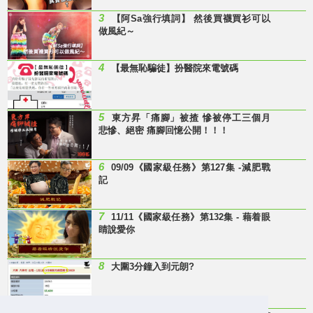
3
【阿Sa強行填詞】 然後買襪買衫可以
做風紀～
4
【最無恥騙徒】扮醫院來電號碼
5
東方昇「痛腳」被揸 慘被停工三個月
悲慘、絕密 痛腳回憶公開！！！
6
09/09《國家級任務》第127集 -減肥戰
記
7
11/11《國家級任務》第132集 - 藉着眼
睛說愛你
8
大圍3分鐘入到元朗?