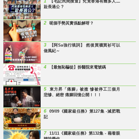
1
【毛記民間搜查】究竟香港有幾多人二
趾長過公 ?
2
呢個手勢其實係點解呀？
3
【阿Sa強行填詞】 然後買襪買衫可以
做風紀～
4
【最無恥騙徒】扮醫院來電號碼
5
東方昇「痛腳」被揸 慘被停工三個月
悲慘、絕密 痛腳回憶公開！！！
6
09/09《國家級任務》第127集 -減肥戰
記
7
11/11《國家級任務》第132集 - 藉着眼
睛說愛你