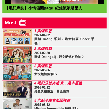
【毛記專訪】小情侶開page 紀錄流浪喵星人
Most
1 圍爐取戀
2021-04-02
圍爐 Dating 系列 - 媾女前要 Check 手
機！
2 圍爐取戀
2021-02-20
圍爐 Dating (1) - 靚女點解冇拖拍？
3 圍爐取戀
2022-05-06
女友翻撻佢個Ex
4 毛記分獎典禮 真．足本重溫
2016-01-12
分獎典禮重溫：曲金曲獎
5 六點半左右新聞報道
2015-08-12
Mission Impossible 破繭行動