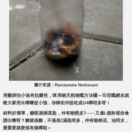
圖片來源：Raistamala Nediasani
用藥餌怕小強有抗藥性，咪用啲天然啲嘅方法囉～印尼嘅網友就
教大家用水樽嚟捉小強，你睇佢仲捉咗成1/4樽咁多呀！
材料好簡單，糖呢就兩茶匙，仲有啲橙皮?⋯⋯又邊L個拎呢份食
譜出嚟呀？糖就係糖，不過係1湯匙咁多，仲有啲棉花、油同水，
最重要就梗係有個樽啦～