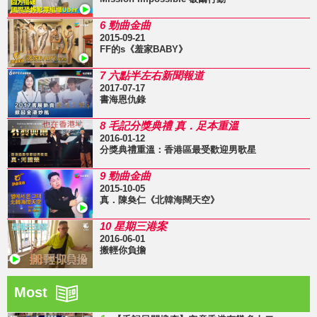
6 勁曲金曲
2015-09-21
FF的s《羞家BABY》
7 六點半左右新聞報道
2017-07-17
書海恩仇錄
8 毛記分獎典禮 真．足本重溫
2016-01-12
分獎典禮重溫：香港區最受歡迎男歌星
9 勁曲金曲
2015-10-05
真．陳奐仁《北韓海闊天空》
10 星期三港案
2016-06-01
搬輕你負擔
Most