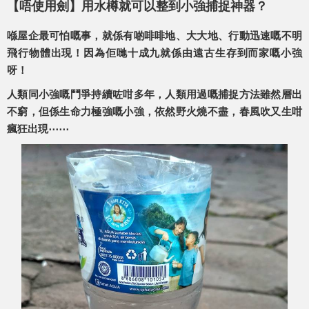
【唔使用劍】用水樽就可以整到小強捕捉神器？
喺屋企最可怕嘅事，就係有啲啡啡地、大大地、行動迅速嘅不明
飛行物體出現！因為佢哋十成九就係由遠古生存到而家嘅小強
呀！
人類同小強嘅鬥爭持續咗咁多年，人類用過嘅捕捉方法雖然層出
不窮，但係生命力極強嘅小強，依然野火燒不盡，春風吹又生咁
瘋狂出現⋯⋯