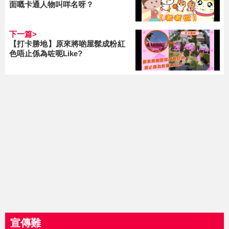
面嘅卡通人物叫咩名呀？
下一篇>
【打卡勝地】原來將啲屋髹成粉紅
色唔止係為咗呃Like?
宣傳難