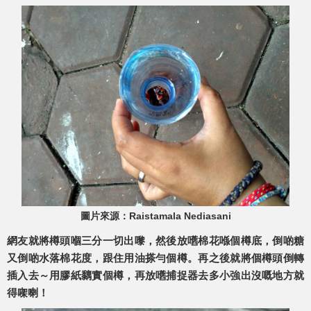
圖片來源：Raistamala Nediasani
網友就將樽頭嗰三分一切出嚟，然後放嚿棉花喺個樽底，倒啲糖
又倒啲水落棉花度，跟住用油搽勻個樽。再之後就將個樽頭倒轉
插入去～用膠紙黐實個樽，再放嚿捕捉器去多小強出沒嘅地方就
得㗎喇！