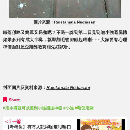
圖片來源：Raistamala Nediasani
睇落係咪又簡單又易整呢？不過一諗到第二日見到啲小強嘅屍體
如果多到有成大半樽，就即刻毛管都戙起晒喇⋯⋯大家要有心理
準備面對屋企殘酷嘅真相先好試呀。
封面圖片及資料來源：
Raistamala Nediasani
Share
#用水樽就可以整到小強捕捉神器
#小強
#唔使用劍
<上一篇
【考考你】有冇人記得呢隻咁熟口