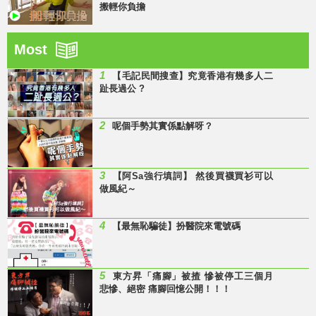
搬輕你負擔
Most
1
【毛記民間搜查】究竟香港有幾多人二
趾長過公 ?
2
呢個手勢其實係點解呀？
3
【阿Sa強行填詞】 然後買襪買衫可以
做風紀～
4
【最無恥騙徒】扮醫院來電號碼
5
東方昇「痛腳」被揸 慘被停工三個月
悲慘、絕密 痛腳回憶公開！！！