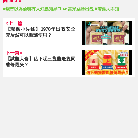
Share
#觀眾以為偷嘢冇人知點知畀Ellen當眾踢爆出醜
#若要人不知
<上一篇
【環保小先鋒】1978年出嘅安全
套居然可以循環使用？
下一篇>
【試醬大會】估下呢三隻醬邊隻同
薯條最夾？