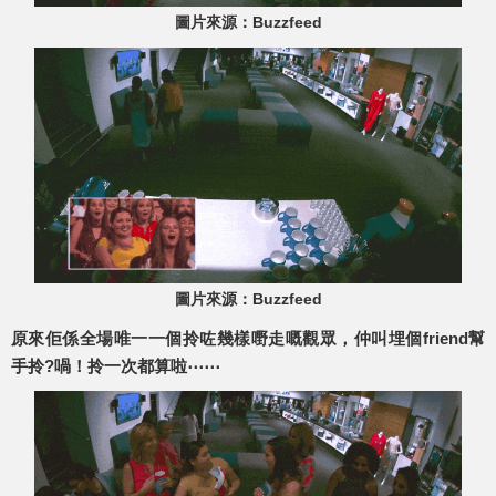
圖片來源：Buzzfeed
圖片來源：Buzzfeed
原來佢係全場唯一一個拎咗幾樣嘢走嘅觀眾，仲叫埋個friend幫
手拎?喎！拎一次都算啦⋯⋯