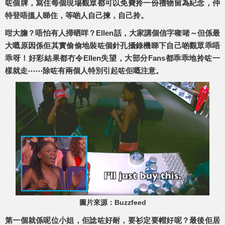
咗個牌，寫住每個現場觀眾都可以免費拎一份禮物留為紀念，仲
特登唔搵人睇住，等啲人自己揀，自己拎。
咁大膽？唔怕有人掃晒咩？Ellen話，大家講個信字㗎啫～但係最
大嘅原因係佢其實偷偷地裝咗個針孔攝錄機睇下自己啲觀眾乖唔
乖呀！好彩結果都冇令Ellen失望，大部分Fans都乖乖地拎咗一
樣就走⋯⋯除咗有兩個人特別引起咗佢嘅注意。
圖片來源：Buzzfeed
第一個就係呢位小姐，佢諗咗好耐，要衫定要帽好呢？最後佢居