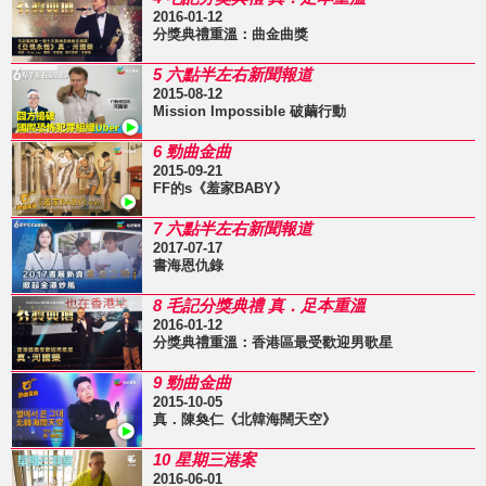
2016-01-12
分獎典禮重溫：曲金曲獎
5 六點半左右新聞報道
2015-08-12
Mission Impossible 破繭行動
6 勁曲金曲
2015-09-21
FF的s《羞家BABY》
7 六點半左右新聞報道
2017-07-17
書海恩仇錄
8 毛記分獎典禮 真．足本重溫
2016-01-12
分獎典禮重溫：香港區最受歡迎男歌星
9 勁曲金曲
2015-10-05
真．陳奐仁《北韓海闊天空》
10 星期三港案
2016-06-01