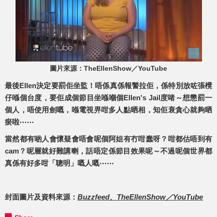
圖片來源：TheEllenShow／YouTube
最後Ellen決定要罰佢坐監！唔係真係報警拉佢，係特別放咗張櫈
仔喺個台度，要佢成個節目坐喺嗰個Ellen's Jail度啫～想懲罰一
個人，唔使用劍嘅，喺電視畀咁多人點晒相，知佢衰貪心就夠晒
瘀啦⋯⋯
當然都有啲人會懷疑會唔會呢個阿姐有冇咁蠢呀？咁都估唔到有
cam？呢層就好難講喇，話唔定係節目效果呢～不過呢個世界都
真係有好多咁「聰明」嘅人嘅⋯⋯
封面圖片及資料來源：
Buzzfeed
、
TheEllenShow／YouTube