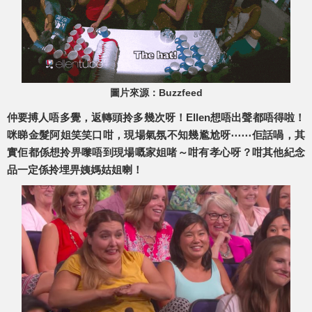
圖片來源：Buzzfeed
仲要搏人唔多覺，返轉頭拎多幾次呀！Ellen想唔出聲都唔得啦！
咪睇金髮阿姐笑笑口咁，現場氣氛不知幾尷尬呀⋯⋯佢話喎，其
實佢都係想拎畀嚟唔到現場嘅家姐啫～咁有孝心呀？咁其他紀念
品一定係拎埋畀姨媽姑姐喇！