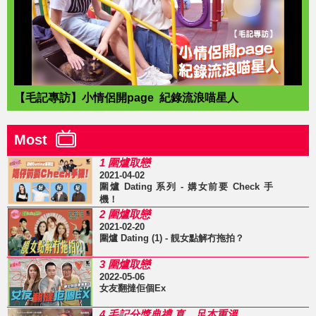
【毛記專訪】小情侶開page 紀錄流浪喵星人
Most
1 圍爐取戀
2021-04-02
圍爐 Dating 系列 - 媾女前要 Check 手
機！
2 圍爐取戀
2021-02-20
圍爐 Dating (1) - 靚女點解冇拖拍？
3 圍爐取戀
2022-05-06
女友翻撻佢個Ex
4 毛記分獎典禮 真．足本重溫