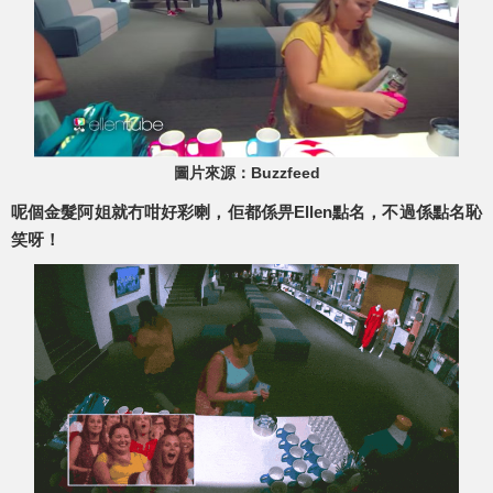
圖片來源：Buzzfeed
呢個金髮阿姐就冇咁好彩喇，佢都係畀Ellen點名，不過係點名恥
笑呀！