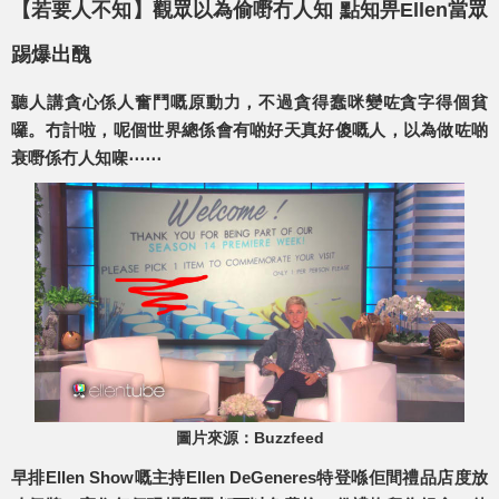
【若要人不知】觀眾以為偷嘢冇人知 點知畀Ellen當眾
踢爆出醜
聽人講貪心係人奮鬥嘅原動力，不過貪得蠢咪變咗貪字得個貧
囉。冇計啦，呢個世界總係會有啲好天真好傻嘅人，以為做咗啲
衰嘢係冇人知㗎⋯⋯
圖片來源：Buzzfeed
早排Ellen Show嘅主持Ellen DeGeneres特登喺佢間禮品店度放