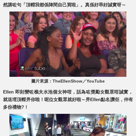
然講咗句「頂帽我都係陣間自己買啦」。真係好乖好誠實呀～
圖片來源：TheEllenShow／YouTube
Ellen 即刻變咗樵夫水池個女神咁，話為咗獎勵女觀眾咁誠實，
就送埋頂帽畀你啦！呢位女觀眾就好啦～畀Ellen點名讚佢，仲有
多份禮物?！