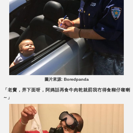
圖片來源: Boredpanda
「老竇，畀下面呀，阿媽話再食牛肉乾就罰我冇得食糊仔㗎喇
～」