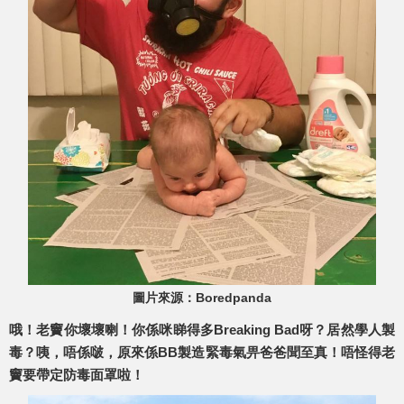
圖片來源：Boredpanda
哦！老竇你壞壞喇！你係咪睇得多Breaking Bad呀？居然學人製
毒？咦，唔係啵，原來係BB製造緊毒氣畀爸爸聞至真！唔怪得老
竇要帶定防毒面罩啦！