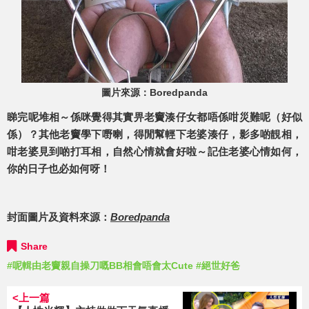
圖片來源：Boredpanda
睇完呢堆相～係咪覺得其實畀老竇湊仔女都唔係咁災難呢（好似
係）？其他老竇學下嘢喇，得閒幫輕下老婆湊仔，影多啲靚相，
咁老婆見到啲打耳相，自然心情就會好啦～記住老婆心情如何，
你的日子也必如何呀！
封面圖片及資料來源：
Boredpanda
Share
#呢輯由老竇親自操刀嘅BB相會唔會太Cute
#絕世好爸
<上一篇