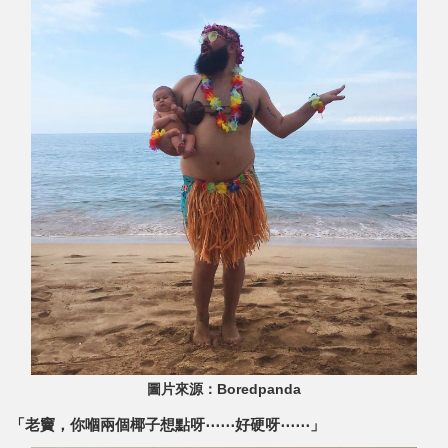
圖片來源：Boredpanda
「老竇，你嗰兩個椰子想點呀⋯⋯好硬呀⋯⋯」