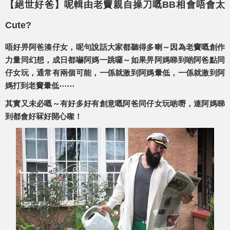
【絕世好爸】呢輯由老竇親自操刀嘅BB相會唔會太
Cute?
唔好畀阿爸湊仔女，呢句說話大家都聽得多喇～因為老竇嘅創作
力量同幻想，成日都嚇阿媽一跳囉～如果畀阿媽睇到啲阿爸點同
仔女玩，通常有兩個可能，一係就激到阿媽暈低，一係就激到阿
媽打到老竇暈低⋯⋯
其實又未必嘅～有好多好有創意嘅阿爸同仔女玩啲嘢，連阿媽睇
到都會好冧好開心㗎！