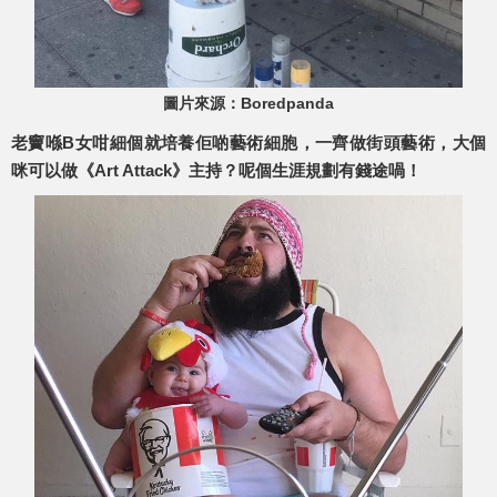
圖片來源：Boredpanda
老竇喺B女咁細個就培養佢啲藝術細胞，一齊做街頭藝術，大個
咪可以做《Art Attack》主持？呢個生涯規劃有錢途喎！