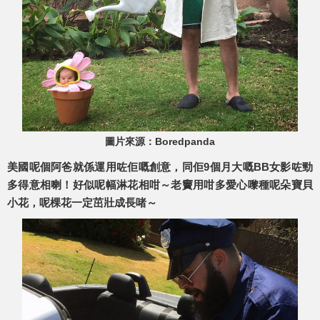
圖片來源：Boredpanda
美國呢個阿爸就係運用咗佢嘅創意，同佢9個月大嘅BB女影咗勁
多得意相喇！好似呢幅淋花相咁～老竇用咁多愛心嚟種呢朵寶貝
小花，呢棵花一定茁壯成長啫～