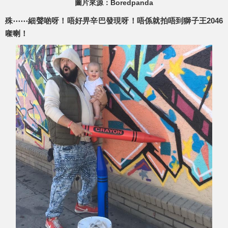
圖片來源：Boredpanda
殊⋯⋯細聲啲呀！唔好畀辛巴發現呀！唔係就拍唔到獅子王2046
㗎喇！