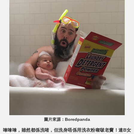
圖片來源：Boredpanda
嗱嗱嗱，雖然都係洗啫，但洗身唔係用洗衣粉㗎啵老竇！連B女