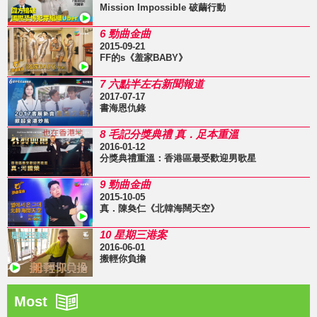
Mission Impossible 破繭行動
6 勁曲金曲
2015-09-21
FF的s《羞家BABY》
7 六點半左右新聞報道
2017-07-17
書海恩仇錄
8 毛記分獎典禮 真．足本重溫
2016-01-12
分獎典禮重溫：香港區最受歡迎男歌星
9 勁曲金曲
2015-10-05
真．陳奐仁《北韓海闊天空》
10 星期三港案
2016-06-01
搬輕你負擔
Most