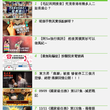
1
【毛記民間搜查】究竟香港有幾多人二
趾長過公 ?
2
呢個手勢其實係點解呀？
3
【阿Sa強行填詞】 然後買襪買衫可以
做風紀～
4
【最無恥騙徒】扮醫院來電號碼
5
東方昇「痛腳」被揸 慘被停工三個月
悲慘、絕密 痛腳回憶公開！！！
6
09/09《國家級任務》第127集 -減肥戰
記
7
11/11《國家級任務》第132集 - 藉着眼