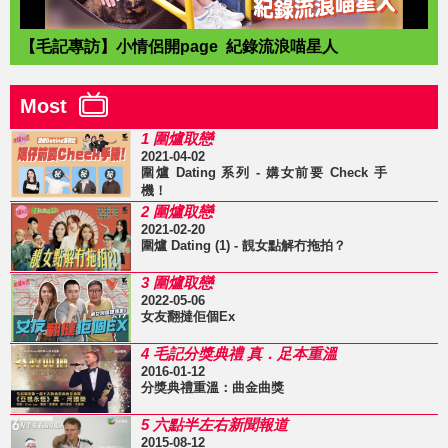
【毛記專訪】小情侶開page 紀錄流浪喵星人
Most
1 圍爐取戀
2021-04-02
圍爐 Dating 系列 - 媾女前要 Check 手
機！
2 圍爐取戀
2021-02-20
圍爐 Dating (1) - 靚女點解冇拖拍？
3 圍爐取戀
2022-05-06
女友翻撻佢個Ex
4 毛記分獎典禮 真．足本重溫
2016-01-12
分獎典禮重溫：曲金曲獎
5 六點半左右新聞報道
2015-08-12