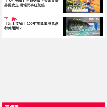
【人性光輝】主持做做下天氣直播
畀風吹走 現場同事狂恥笑
下一篇>
【出土文物】100年前嘅電池竟然
都仲用到？！