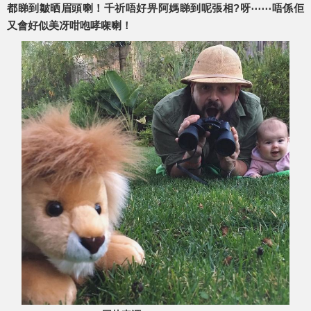
都睇到皺晒眉頭喇！千祈唔好畀阿媽睇到呢張相?呀⋯⋯唔係佢
又會好似美冴咁咆哮㗎喇！