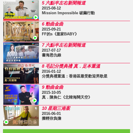
5 六點半左右新聞報道
2015-08-12
Mission Impossible 破繭行動
6 勁曲金曲
2015-09-21
FF的s《羞家BABY》
7 六點半左右新聞報道
2017-07-17
書海恩仇錄
8 毛記分獎典禮 真．足本重溫
2016-01-12
分獎典禮重溫：香港區最受歡迎男歌星
9 勁曲金曲
2015-10-05
真．陳奐仁《北韓海闊天空》
10 星期三港案
2016-06-01
搬輕你負擔