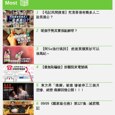
Most
1
【毛記民間搜查】究竟香港有幾多人二
趾長過公 ?
2
呢個手勢其實係點解呀？
3
【阿Sa強行填詞】 然後買襪買衫可以
做風紀～
4
【最無恥騙徒】扮醫院來電號碼
5
東方昇「痛腳」被揸 慘被停工三個月
悲慘、絕密 痛腳回憶公開！！！
6
09/09《國家級任務》第127集 -減肥戰
記