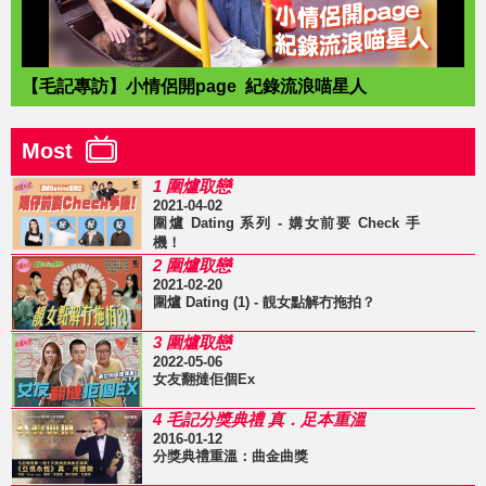
【毛記專訪】小情侶開page 紀錄流浪喵星人
Most
1 圍爐取戀
2021-04-02
圍爐 Dating 系列 - 媾女前要 Check 手
機！
2 圍爐取戀
2021-02-20
圍爐 Dating (1) - 靚女點解冇拖拍？
3 圍爐取戀
2022-05-06
女友翻撻佢個Ex
4 毛記分獎典禮 真．足本重溫
2016-01-12
分獎典禮重溫：曲金曲獎