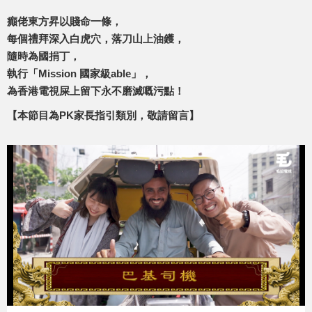
癲佬東方昇以賤命一條，
每個禮拜深入白虎穴，落刀山上油鑊，
隨時為國捐丁，
執行「Mission 國家級able」，
為香港電視屎上留下永不磨滅嘅污點！
【本節目為PK家長指引類別，敬請留言】