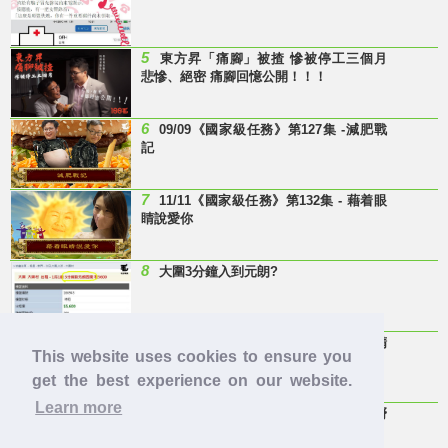
5
東方昇「痛腳」被揸 慘被停工三個月
悲慘、絕密 痛腳回憶公開！！！
6
09/09《國家級任務》第127集 -減肥戰
記
7
11/11《國家級任務》第132集 - 藉着眼
睛說愛你
8
大圍3分鐘入到元朗?
9
Last Minute 迎接Baby雞精班！滴雞精
This website uses cookies to ensure you
邊隻好？
get the best experience on our website.
Learn more
10
【童年回憶】 有冇人記得呢兩隻嘢
呀？