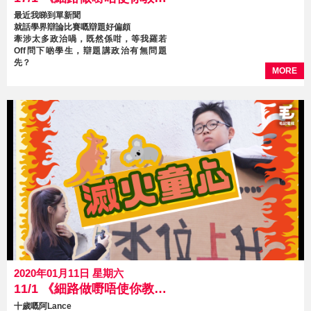
最近我睇到單新聞
就話學界辯論比賽嘅辯題好偏頗
牽涉太多政治喎，既然係咁，等我羅若
Off問下啲學生，辯題講政治有無問題
先？
MORE
2020年01月11日 星期六
11/1 《細路做嘢唔使你教》 第23集 滅火童心
十歲嘅阿Lance