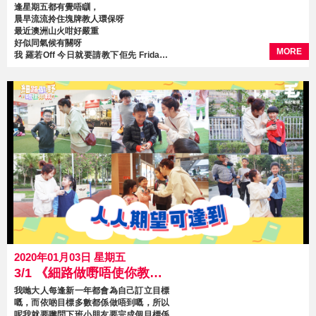
逢星期五都有覺唔瞓，
晨早流流拎住塊牌教人環保呀
最近澳洲山火咁好嚴重
好似同氣候有關呀
MORE
我 羅若Off 今日就要請教下佢先 Fridays
for Future Hong Kong
2020年01月03日 星期五
3/1 《細路做嘢唔使你教》 第22集 人人期望可達到
我哋大人每逢新一年都會為自己訂立目標
嘅，而依啲目標多數都係做唔到嘅，所以
呢我就要嚟問下班小朋友要完成個目標係