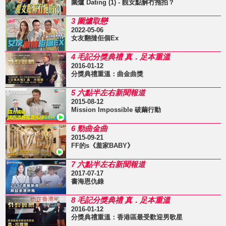
圍爐 Dating (1) - 靚女點解冇拖拍？
3 圍爐取戀
2022-05-06
女友翻撻佢個Ex
4 毛記分獎典禮 真．足本重溫
2016-01-12
分獎典禮重溫：曲金曲獎
5 六點半左右新聞報道
2015-08-12
Mission Impossible 破繭行動
6 勁曲金曲
2015-09-21
FF的s《羞家BABY》
7 六點半左右新聞報道
2017-07-17
書海恩仇錄
8 毛記分獎典禮 真．足本重溫
2016-01-12
分獎典禮重溫：香港區最受歡迎男歌星