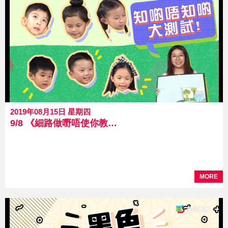
2019年08月15日 星期四
9/8 《細路做嘢唔使你教》 第5集 知啲唔知啲大測試
MORE