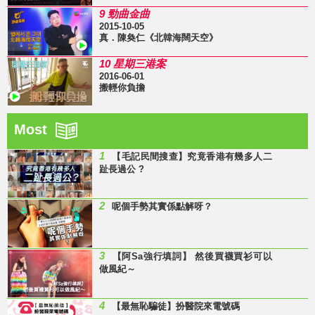
9 勁曲金曲
2015-10-05
真．陳奐仁《北韓海闊天空》
10 星期三港案
2016-06-01
搬輕你負擔
Most
1
【毛記民間搜查】究竟香港有幾多人二
趾長過公 ?
2
呢個手勢其實係點解呀？
3
【阿Sa強行填詞】 然後買襪買衫可以
做風紀～
4
【最無恥騙徒】扮醫院來電號碼