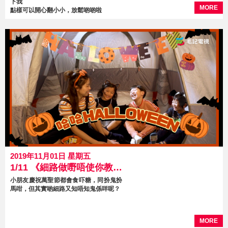
下我
MORE
點樣可以開心翻小小，放鬆啲啲啦
2019年11月01日 星期五
1/11 《細路做嘢唔使你教》 第16集 哈哈Halloween
小朋友慶祝萬聖節都會食吓糖，同扮鬼扮
馬咁，但其實啲細路又知唔知鬼係咩呢？
MORE