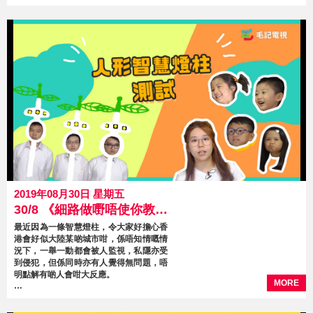
2019年08月30日 星期五
30/8 《細路做嘢唔使你教》 第8集 人形智慧燈柱測試
最近因為一條智慧燈柱，令大家好擔心香
港會好似大陸某啲城市咁，係唔知情嘅情
況下，一舉一動都會被人監視，私隱亦受
到侵犯，但係同時亦有人覺得無問題，唔
明點解有啲人會咁大反應。
MORE
所以今日就搵嚟一班細路，睇下如果佢哋
突然知道自己被人監視，會有咩反應啦！