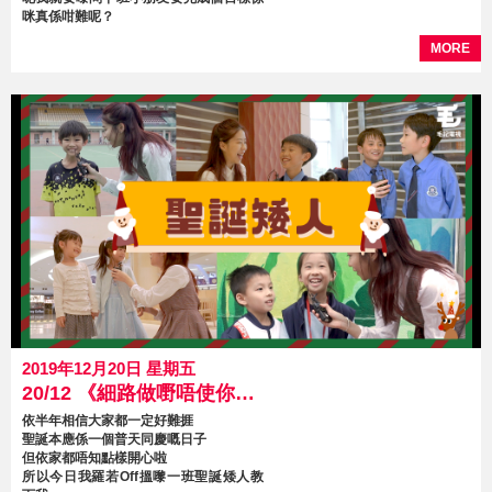
咪真係咁難呢？
MORE
2019年12月20日 星期五
20/12 《細路做嘢唔使你教》 第21集 聖誕矮人
依半年相信大家都一定好難捱
聖誕本應係一個普天同慶嘅日子
但依家都唔知點樣開心啦
所以今日我羅若Off搵嚟一班聖誕矮人教