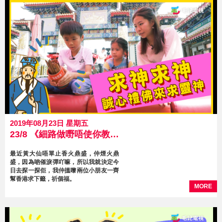
2019年08月23日 星期五
23/8 《細路做嘢唔使你教》 第7集 求神求神 誠心禮佛來求靈神
最近黃大仙唔單止香火鼎盛，仲煙火鼎
盛，因為啲催淚彈吖嘛，所以我就決定今
日去探一探佢，我仲搵嚟兩位小朋友一齊
幫香港求下籤，祈個福。
MORE