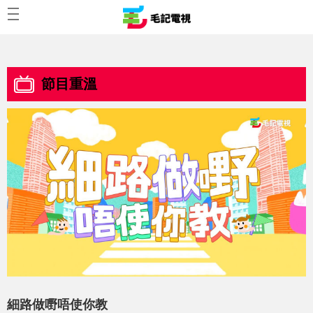
節目重溫
細路做嘢唔使你教