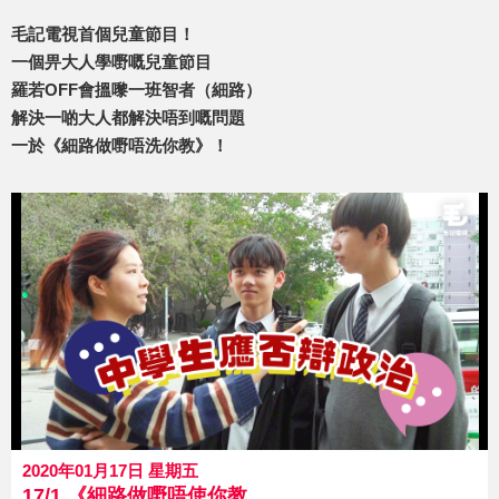
毛記電視首個兒童節目！
一個畀大人學嘢嘅兒童節目
羅若OFF會搵嚟一班智者（細路）
解決一啲大人都解決唔到嘅問題
一於《細路做嘢唔洗你教》！
2020年01月17日 星期五
17/1 《細路做嘢唔使你教》 第24集 中學生應否辯政治