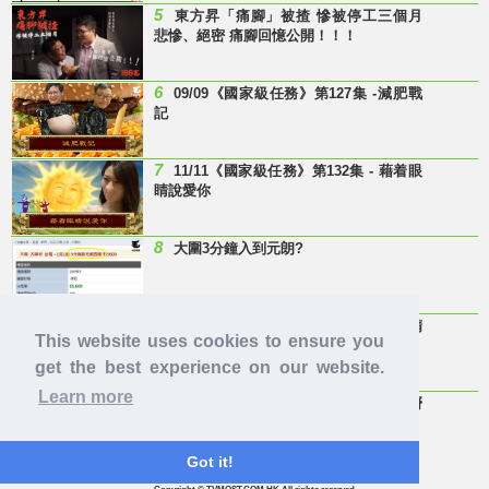
5
東方昇「痛腳」被揸 慘被停工三個月
悲慘、絕密 痛腳回憶公開！！！
6
09/09《國家級任務》第127集 -減肥戰
記
7
11/11《國家級任務》第132集 - 藉着眼
睛說愛你
8
大圍3分鐘入到元朗?
9
Last Minute 迎接Baby雞精班！滴雞精
This website uses cookies to ensure you
邊隻好？
get the best experience on our website.
Learn more
10
【童年回憶】 有冇人記得呢兩隻嘢
呀？
Got it!