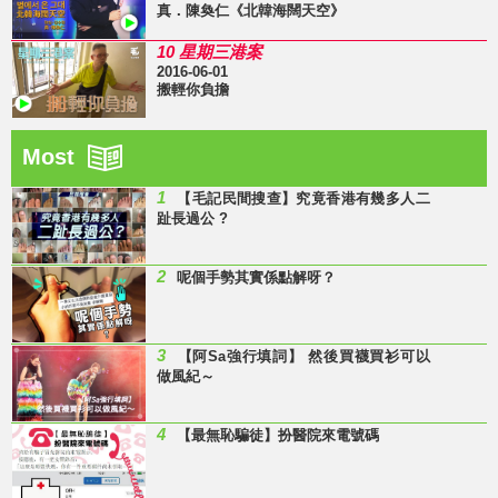
真．陳奐仁《北韓海闊天空》
10 星期三港案
2016-06-01
搬輕你負擔
Most
1
【毛記民間搜查】究竟香港有幾多人二
趾長過公 ?
2
呢個手勢其實係點解呀？
3
【阿Sa強行填詞】 然後買襪買衫可以
做風紀～
4
【最無恥騙徒】扮醫院來電號碼