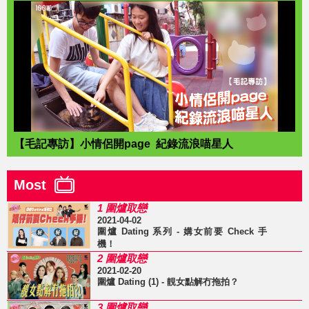
【毛記專訪】小情侶開page 紀錄流浪喵星人
Most
1 圍爐取戀
2021-04-02
圍爐 Dating 系列 - 媾女前要 Check 手
機！
2 圍爐取戀
2021-02-20
圍爐 Dating (1) - 靚女點解冇拖拍？
3 圍爐取戀