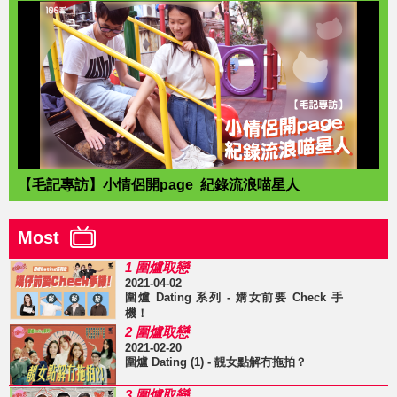
【毛記專訪】小情侶開page 紀錄流浪喵星人
Most
1 圍爐取戀
2021-04-02
圍爐 Dating 系列 - 媾女前要 Check 手
機！
2 圍爐取戀
2021-02-20
圍爐 Dating (1) - 靚女點解冇拖拍？
3 圍爐取戀