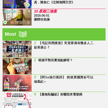
真．陳奐仁《北韓海闊天空》
10 星期三港案
2016-06-01
搬輕你負擔
Most
1
【毛記民間搜查】究竟香港有幾多人二
趾長過公 ?
2
呢個手勢其實係點解呀？
3
【阿Sa強行填詞】 然後買襪買衫可以
做風紀～
4
【最無恥騙徒】扮醫院來電號碼