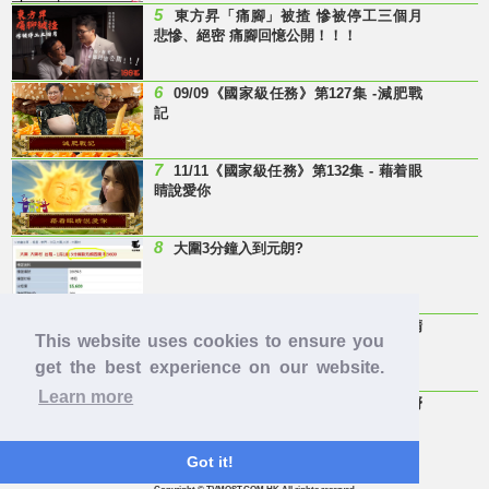
5
東方昇「痛腳」被揸 慘被停工三個月
悲慘、絕密 痛腳回憶公開！！！
6
09/09《國家級任務》第127集 -減肥戰
記
7
11/11《國家級任務》第132集 - 藉着眼
睛說愛你
8
大圍3分鐘入到元朗?
9
Last Minute 迎接Baby雞精班！滴雞精
This website uses cookies to ensure you
邊隻好？
get the best experience on our website.
Learn more
10
【童年回憶】 有冇人記得呢兩隻嘢
呀？
Got it!