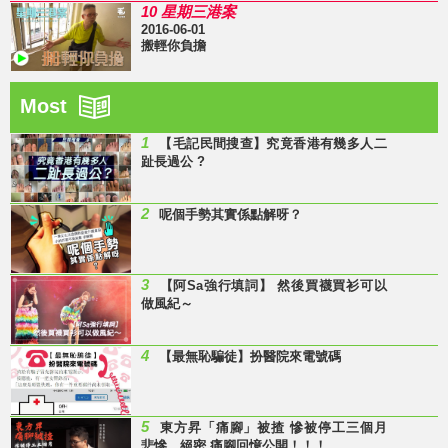
10 星期三港案
2016-06-01
搬輕你負擔
Most
1
【毛記民間搜查】究竟香港有幾多人二
趾長過公 ?
2
呢個手勢其實係點解呀？
3
【阿Sa強行填詞】 然後買襪買衫可以
做風紀～
4
【最無恥騙徒】扮醫院來電號碼
5
東方昇「痛腳」被揸 慘被停工三個月
悲慘、絕密 痛腳回憶公開！！！