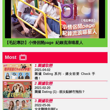
【毛記專訪】小情侶開page 紀錄流浪喵星人
Most
1 圍爐取戀
2021-04-02
圍爐 Dating 系列 - 媾女前要 Check 手
機！
2 圍爐取戀
2021-02-20
圍爐 Dating (1) - 靚女點解冇拖拍？
3 圍爐取戀
2022-05-06
女友翻撻佢個Ex