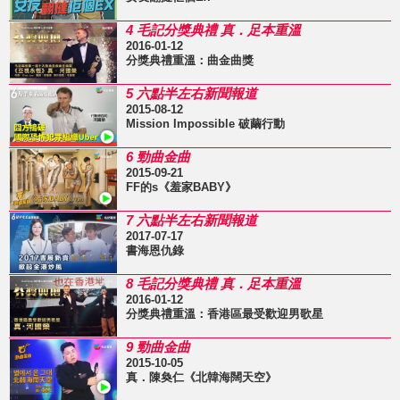
4 毛記分獎典禮 真．足本重溫
2016-01-12
分獎典禮重溫：曲金曲獎
5 六點半左右新聞報道
2015-08-12
Mission Impossible 破繭行動
6 勁曲金曲
2015-09-21
FF的s《羞家BABY》
7 六點半左右新聞報道
2017-07-17
書海恩仇錄
8 毛記分獎典禮 真．足本重溫
2016-01-12
分獎典禮重溫：香港區最受歡迎男歌星
9 勁曲金曲
2015-10-05
真．陳奐仁《北韓海闊天空》