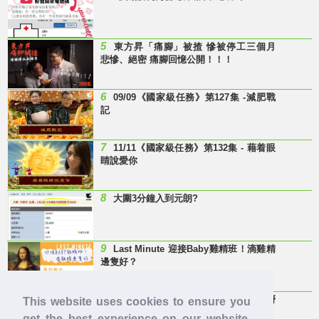
5
東方昇「痛腳」被揸 慘被停工三個月
悲慘、絕密 痛腳回憶公開！！！
6
09/09《國家級任務》第127集 -減肥戰
記
7
11/11《國家級任務》第132集 - 藉着眼
睛說愛你
8
大圍3分鐘入到元朗?
9
Last Minute 迎接Baby雞精班！滴雞精
邊隻好？
10
【童年回憶】 有冇人記得呢兩隻嘢
This website uses cookies to ensure you
呀？
get the best experience on our website.