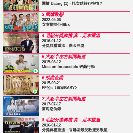
圍爐 Dating (1) - 靚女點解冇拖拍？
3 圍爐取戀
2022-05-06
女友翻撻佢個Ex
4 毛記分獎典禮 真．足本重溫
2016-01-12
分獎典禮重溫：曲金曲獎
5 六點半左右新聞報道
2015-08-12
Mission Impossible 破繭行動
6 勁曲金曲
2015-09-21
FF的s《羞家BABY》
7 六點半左右新聞報道
2017-07-17
書海恩仇錄
8 毛記分獎典禮 真．足本重溫
2016-01-12
分獎典禮重溫：香港區最受歡迎男歌星