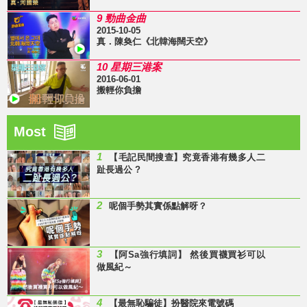
9 勁曲金曲
2015-10-05
真．陳奐仁《北韓海闊天空》
10 星期三港案
2016-06-01
搬輕你負擔
Most
1
【毛記民間搜查】究竟香港有幾多人二
趾長過公 ?
2
呢個手勢其實係點解呀？
3
【阿Sa強行填詞】 然後買襪買衫可以
做風紀～
4
【最無恥騙徒】扮醫院來電號碼