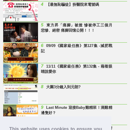
4
【最無恥騙徒】扮醫院來電號碼
5
東方昇「痛腳」被揸 慘被停工三個月
悲慘、絕密 痛腳回憶公開！！！
6
09/09《國家級任務》第127集 -減肥戰
記
7
11/11《國家級任務》第132集 - 藉着眼
睛說愛你
8
大圍3分鐘入到元朗?
9
Last Minute 迎接Baby雞精班！滴雞精
邊隻好？
10
【童年回憶】 有冇人記得呢兩隻嘢
This website uses cookies to ensure you