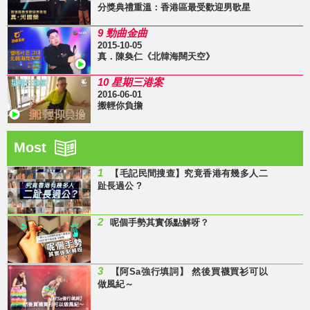
分獎典禮重溫：香港區最受歡迎男歌星
9 勁曲金曲
2015-10-05
真．陳奐仁《北韓海闊天空》
10 星期三港案
2016-06-01
搬輕你負擔
Most
1
【毛記民間搜查】究竟香港有幾多人二
趾長過公 ?
2
呢個手勢其實係點解呀？
3
【阿Sa強行填詞】 然後買襪買衫可以
做風紀～