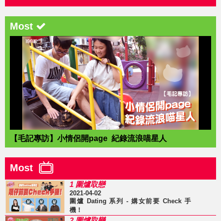
Most
【毛記專訪】小情侶開page 紀錄流浪喵星人
Most
1 圍爐取戀
2021-04-02
圍爐 Dating 系列 - 媾女前要 Check 手
機！
2 圍爐取戀