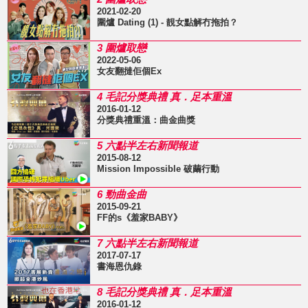
2021-02-20
圍爐 Dating (1) - 靚女點解冇拖拍？
3 圍爐取戀
2022-05-06
女友翻撻佢個Ex
4 毛記分獎典禮 真．足本重溫
2016-01-12
分獎典禮重溫：曲金曲獎
5 六點半左右新聞報道
2015-08-12
Mission Impossible 破繭行動
6 勁曲金曲
2015-09-21
FF的s《羞家BABY》
7 六點半左右新聞報道
2017-07-17
書海恩仇錄
8 毛記分獎典禮 真．足本重溫
2016-01-12