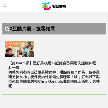
#互動片段 - 搜尋結果
【好Warm呀】型仔男模用IG記錄自己同唐氏症細妹嘅一
點一滴
阿豬阿狗都叫自己做男神女神，咁點得㗎？作為一個專業
嘅男神女神，梗係要內外兼備先得㗎啦！嗱，好似以下呢
位來自美國嘅男模Chris Garafola咁就稱得上係堅．男神
呢！