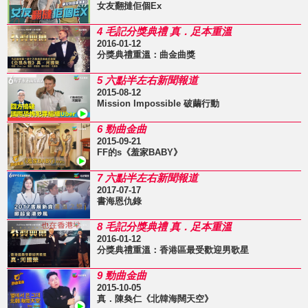
女友翻撻佢個Ex
4 毛記分獎典禮 真．足本重溫
2016-01-12
分獎典禮重溫：曲金曲獎
5 六點半左右新聞報道
2015-08-12
Mission Impossible 破繭行動
6 勁曲金曲
2015-09-21
FF的s《羞家BABY》
7 六點半左右新聞報道
2017-07-17
書海恩仇錄
8 毛記分獎典禮 真．足本重溫
2016-01-12
分獎典禮重溫：香港區最受歡迎男歌星
9 勁曲金曲
2015-10-05
真．陳奐仁《北韓海闊天空》