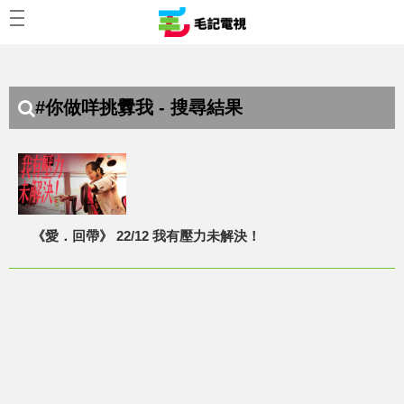
#你做咩挑釁我 - 搜尋結果
《愛．回帶》 22/12 我有壓力未解決！