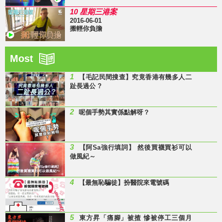
10 星期三港案
2016-06-01
搬輕你負擔
Most
1
【毛記民間搜查】究竟香港有幾多人二
趾長過公 ?
2
呢個手勢其實係點解呀？
3
【阿Sa強行填詞】 然後買襪買衫可以
做風紀～
4
【最無恥騙徒】扮醫院來電號碼
5
東方昇「痛腳」被揸 慘被停工三個月