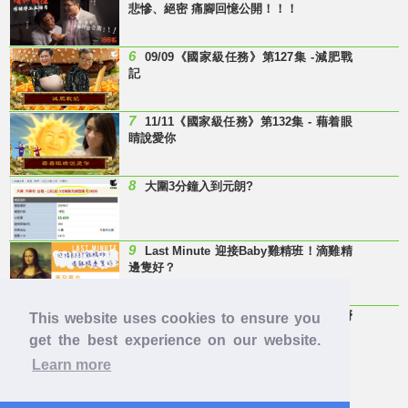
悲慘、絕密 痛腳回憶公開！！！
6
09/09《國家級任務》第127集 -減肥戰
記
7
11/11《國家級任務》第132集 - 藉着眼
睛說愛你
8
大圍3分鐘入到元朗?
9
Last Minute 迎接Baby雞精班！滴雞精
邊隻好？
10
【童年回憶】 有冇人記得呢兩隻嘢
This website uses cookies to ensure you
呀？
get the best experience on our website.
Learn more