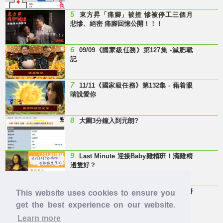
5
東方昇「痛腳」被揸 慘被停工三個月
悲慘、絕密 痛腳回憶公開！！！
6
09/09《國家級任務》第127集 -減肥戰
記
7
11/11《國家級任務》第132集 - 藉着眼
睛說愛你
8
大圍3分鐘入到元朗?
9
Last Minute 迎接Baby雞精班！滴雞精
邊隻好？
10
【童年回憶】 有冇人記得呢兩隻嘢
This website uses cookies to ensure you
呀？
get the best experience on our website.
Learn more