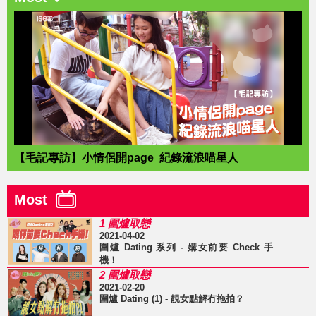
【毛記專訪】小情侶開page 紀錄流浪喵星人
Most
1 圍爐取戀
2021-04-02
圍爐 Dating 系列 - 媾女前要 Check 手
機！
2 圍爐取戀
2021-02-20
圍爐 Dating (1) - 靚女點解冇拖拍？