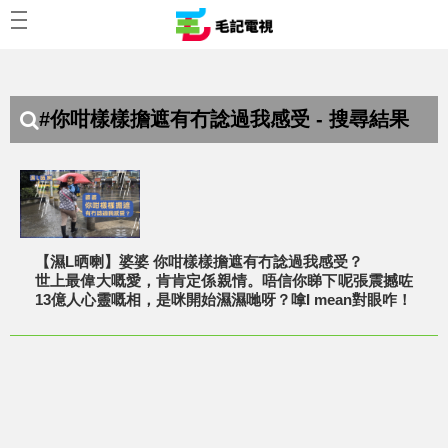
#你咁樣樣擔遮有冇諗過我感受 - 搜尋結果
【濕L晒喇】婆婆 你咁樣樣擔遮有冇諗過我感受？
世上最偉大嘅愛，肯肯定係親情。唔信你睇下呢張震撼咗
13億人心靈嘅相，是咪開始濕濕哋呀？嗱I mean對眼咋！