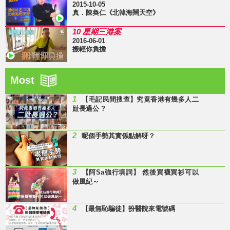
2015-10-05
真．陳奐仁《北韓海闊天空》
10 星期三港案
2016-06-01
搬輕你負擔
Most
1
【毛記民間搜查】究竟香港有幾多人二
趾長過公 ?
2
呢個手勢其實係點解呀？
3
【阿Sa強行填詞】 然後買襪買衫可以
做風紀～
4
【最無恥騙徒】扮醫院來電號碼