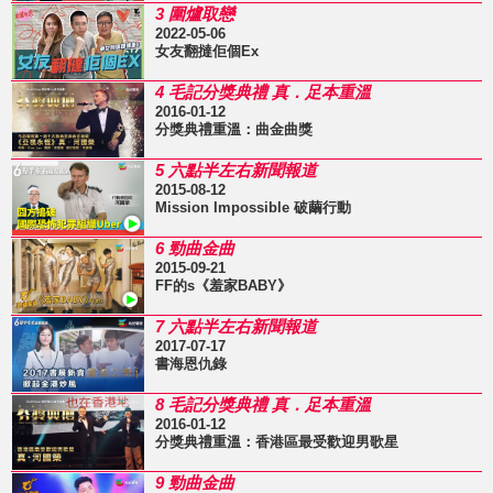
3 圍爐取戀
2022-05-06
女友翻撻佢個Ex
4 毛記分獎典禮 真．足本重溫
2016-01-12
分獎典禮重溫：曲金曲獎
5 六點半左右新聞報道
2015-08-12
Mission Impossible 破繭行動
6 勁曲金曲
2015-09-21
FF的s《羞家BABY》
7 六點半左右新聞報道
2017-07-17
書海恩仇錄
8 毛記分獎典禮 真．足本重溫
2016-01-12
分獎典禮重溫：香港區最受歡迎男歌星
9 勁曲金曲