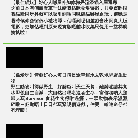
【最佳貓奴】好心人喺屋外加條梯畀流浪貓入屋避寒
之前日本有個瘋魔萬千妹豬嘅貓咪收集遊戲，只要買唔同
嘅貓糧同玩具就可以吸引到唔同嘅貓貓嚟屋企玩，佢哋走
嘅時候仲會留低小禮物𠻹～估唔到呢個遊戲會出到真人版
電影，更加估唔到原來現實版嘅貓咪收集只係用一堂梯就
搞掂啦！
【係愛呀】肯亞好心人每日揸長途車運水去乾地畀野生動
物
野生動物叫得做野生，好聽就叫天生天養，難聽啲講其實
咪即係自生自滅，大自然出晒名適者生存，當你哋啲人類
睇人玩Survivor 食花生食得咁過癮，一眾動物表示濕濕
碎啦～佢哋唔止日日都玩緊呢個遊戲，仲要一輸連命仔都
冇埋㗎！