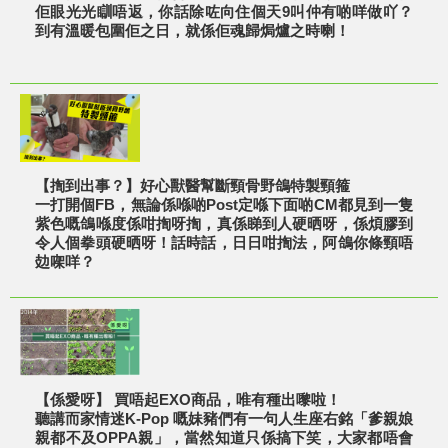
佢眼光光瞓唔返，你話除咗向住個天9叫仲有啲咩做吖？
到有溫暖包圍佢之日，就係佢魂歸焗爐之時喇！
【揈到出事？】好心獸醫幫斷頸骨野鴿特製頸箍
一打開個FB，無論係喺啲Post定喺下面啲CM都見到一隻
紫色嘅鴿喺度係咁揈呀揈，真係睇到人硬晒呀，係煩膠到
令人個拳頭硬晒呀！話時話，日日咁揈法，阿鴿你條頸唔
攰㗎咩？
【係愛呀】 買唔起EXO商品，唯有種出嚟啦！
聽講而家情迷K-Pop 嘅妹豬們有一句人生座右銘「爹親娘
親都不及OPPA親」，當然知道只係搞下笑，大家都唔會