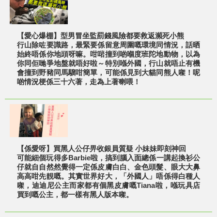
【愛心爆棚】型男冒坐監罰錢風險都要救返瀕死小熊
行山除咗要識路，最緊要係留意周圍嘅環境同情況，話晒
始終唔係你地頭呀嘛。咁啱撞到啲嗰度班陀地動物，以為
你同佢哋爭地盤就唔好啦～特別喺外國，行山就唔止有機
會撞到野豬同馬騮咁簡單，可能係見到大貓同熊人㗎！呢
啲情況梗係三十六著，走為上著喇喂！
【係愛呀】買黑人公仔畀收銀員質疑 小妹妹即刻神回
​可能細個玩得多Barbie啦，搞到腦入面總係一講起換衫公
仔就自自然然覺得一定係皮膚白白、金色頭髮、眼大大鼻
高高咁先靚嘅。其實世界好大，「外國人」唔係得白種人
㗎，迪迪尼公主而家都有個黑皮膚嘅Tiana啦，喺玩具店
買到嘅公主，都一樣有黑人版本㗎。