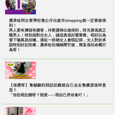
應承咗阿女要帶佢隻公仔出超市shopping就一定要做得
到！
男人要有膊頭有腰⻣，仲要講得出做得到，咁先算係真正
嘅男人！特別係對住女人，誠信真係好重要㗎。唔好以為
發下噏風氹佢哋，過咗一排啲女人會唔記得，女人對於承
諾特別好記性㗎，應承咗佢哋啲嘢冇做，簡直係玩命嘅行
為呀！
【係愛呀】隻貓聽到我話肚餓就自己走去隻鑊度係咩意
思？
「你肚唔肚餓呀？我煮⋯⋯我自己畀你食吖！」