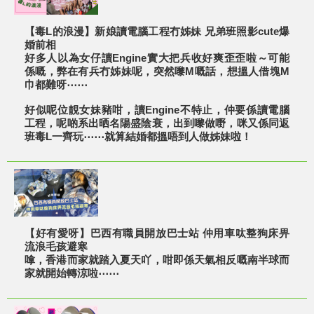
【毒L的浪漫】新娘讀電腦工程冇姊妹 兄弟班照影cute爆
婚前相
好多人以為女仔讀Engine實大把兵收好爽歪歪啦～可能
係嘅，弊在有兵冇姊妹呢，突然嚟M嘅話，想搵人借塊M
巾都難呀⋯⋯
好似呢位靚女妹豬咁，讀Engine不特止，仲要係讀電腦
工程，呢啲系出晒名陽盛陰衰，出到嚟做嘢，咪又係同返
班毒L一齊玩⋯⋯就算結婚都搵唔到人做姊妹啦！
【好有愛呀】巴西有職員開放巴士站 仲用車呔整狗床畀
流浪毛孩避寒
嗱，香港而家就踏入夏天吖，咁即係天氣相反嘅南半球而
家就開始轉涼啦⋯⋯