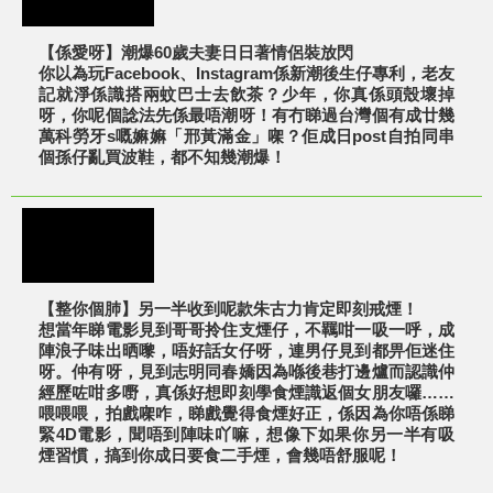
【係愛呀】潮爆60歲夫妻日日著情侶裝放閃
你以為玩Facebook、Instagram係新潮後生仔專利，老友
記就淨係識搭兩蚊巴士去飲茶？少年，你真係頭殼壞掉
呀，你呢個諗法先係最唔潮呀！有冇睇過台灣個有成廿幾
萬科勞牙s嘅嫲嫲「邢黃滿金」㗎？佢成日post自拍同串
個孫仔亂買波鞋，都不知幾潮爆！
【整你個肺】另一半收到呢款朱古力肯定即刻戒煙！
想當年睇電影見到哥哥拎住支煙仔，不羈咁一吸一呼，成
陣浪子味出晒嚟，唔好話女仔呀，連男仔見到都畀佢迷住
呀。仲有呀，見到志明同春嬌因為喺後巷打邊爐而認識仲
經歷咗咁多嘢，真係好想即刻學食煙識返個女朋友囉……
喂喂喂，拍戲㗎咋，睇戲覺得食煙好正，係因為你唔係睇
緊4D電影，聞唔到陣味吖嘛，想像下如果你另一半有吸
煙習慣，搞到你成日要食二手煙，會幾唔舒服呢！