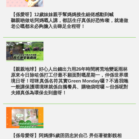
【係愛呀】12歲妹妹親手幫媽媽接生細佬感動到喊
聽親啲做咗阿媽嘅人講，都話生仔真係好恐怖㗎，就連做
老公嘅都未必夠膽入去睇足全程呀！
【親親地球】好心人出錢出力用26年時間將荒地變返雨林
原來今日除咗係打工仔最不願面對嘅星期一，仲係世界環
境日呀！咁咪真係名符其實Green Monday囉？不過我哋
一般講保護環境咪就係自攜餐具、購物袋咁囉～但係呢對
夫婦真係為環保去到盡呀！
【係母愛呀】阿媽撐5歲囝囝忠於自己 畀佢著裙影靚相