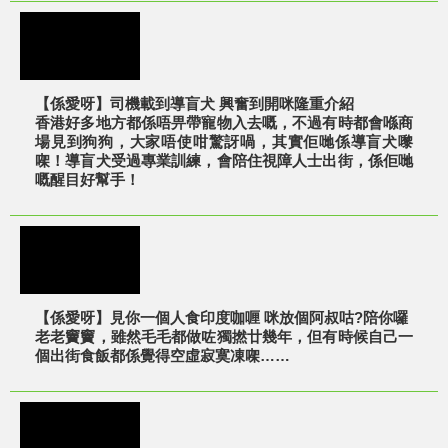
【係愛呀】司機載到導盲犬 興奮到開咪隆重介紹
香港好多地方都係唔畀帶寵物入去嘅，不過有時都會喺商
場見到狗狗，大家唔使咁驚訝喎，其實佢哋係導盲犬嚟
㗎！導盲犬受過專業訓練，會陪住視障人士出街，係佢哋
嘅醒目好幫手！
【係愛呀】見你一個人食印度咖喱 咪放個阿叔咕?陪你囉
老老竇竇，雖然毛毛都做咗獨撚廿幾年，但有時候自己一
個出街食飯都係覺得空虛寂寞凍㗎……