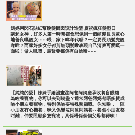
媽媽用閃石貼紙幫脫髮囡囡設計造型 慶祝瘋狂髮型日
講起女神，好多人第一時間都會想像到一個頭髮長長兼心
地善良嘅靚女⋯⋯喂，家下咩年代呀？一定要長頭髮先靚
㗎咩？而家好多女仔都剪短頭髮嚟表現自己清爽可愛嘅一
面啦！做人嘅嘢，最緊要都係有自信啫⋯⋯
【純純的愛】妹妹手繪漫畫氹阿爸阿媽應承收養盲眼貓
為咗養寵物，你可以去到幾盡？通常阿爸阿媽都唔多贊成
啲小朋友養寵物，特別係啲要特殊照顧嘅。你知啦，一陣
小朋友冇心機養，咪又係變咗阿爸阿媽養～養個小朋友都
咁難，仲要照顧多隻寵物，真係唔係個個父母都得㗎！