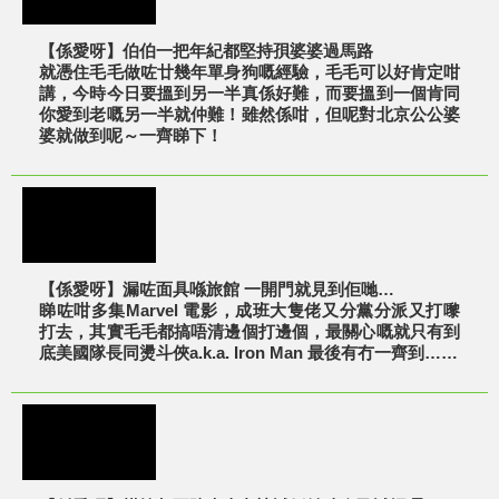
【係愛呀】伯伯一把年紀都堅持孭婆婆過馬路
就憑住毛毛做咗廿幾年單身狗嘅經驗，毛毛可以好肯定咁
講，今時今日要搵到另一半真係好難，而要搵到一個肯同
你愛到老嘅另一半就仲難！雖然係咁，但呢對北京公公婆
婆就做到呢～一齊睇下！
【係愛呀】漏咗面具喺旅館 一開門就見到佢哋…
睇咗咁多集Marvel 電影，成班大隻佬又分黨分派又打嚟
打去，其實毛毛都搞唔清邊個打邊個，最關心嘅就只有到
底美國隊長同燙斗俠a.k.a. Iron Man 最後有冇一齊到……