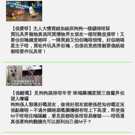
【係愛呀】主人大懵買錯加細床狗狗一樣瞓得咁冧
買玩具畀寵物真係同買禮物畀女朋友一樣咁難捉摸呀！又
要估佢哋鍾意啲咩，一陣買錯又怕佢哋唔領情。好似啲喵
星主子咁，買咗件玩具畀佢哋，但係佢竟然情願要個紙箱
都唔要件玩具呀！
【係醒嘅】見狗狗跳得咁辛苦 咪喺圍欄度開三個窿畀佢
望入嚟囉
狗狗係人類最好嘅朋友，做得好朋友就梗係想知你嘅近況
係點㗎啦～不過外國啲屋嘅圍欄都有咁上下高度，即使個
fd子咁啱住喺隔籬，要見面都唔係咁容易㗎啵⋯⋯咁唔通
真係要狗狗翻牆先可以探到自己個fd子？