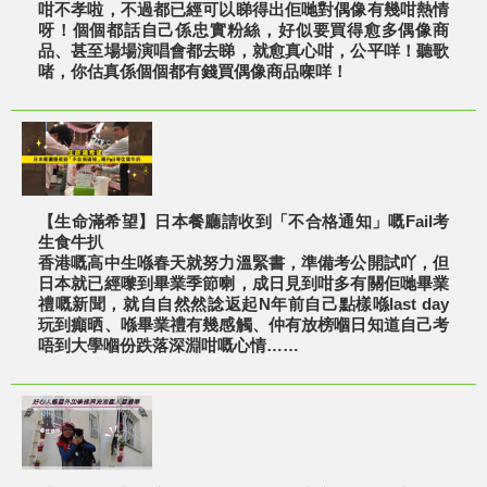
咁不孝啦，不過都已經可以睇得出佢哋對偶像有幾咁熱情
呀！個個都話自己係忠實粉絲，好似要買得愈多偶像商
品、甚至場場演唱會都去睇，就愈真心咁，公平咩！聽歌
啫，你估真係個個都有錢買偶像商品㗎咩！
【生命滿希望】日本餐廳請收到「不合格通知」嘅Fail考
生食牛扒
香港嘅高中生喺春天就努力溫緊書，準備考公開試吖，但
日本就已經嚟到畢業季節喇，成日見到咁多有關佢哋畢業
禮嘅新聞，就自自然然諗返起N年前自己點樣喺last day
玩到癲晒、喺畢業禮有幾感觸、仲有放榜嗰日知道自己考
唔到大學嗰份跌落深淵咁嘅心情……