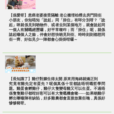
【係愛呀】患癌老婆接受隔離 老公搬埋枱櫈去房門陪佢
小朋友，你知唔知「諗起」同「掛住」有咩分別呀？「諗
起」咪就係見到啲物件、或者去到某個地方，就會諗起同
一個人有關嘅經歷囉，好平常㗎咋；而「掛住」呢，就係
諗起嗰個人之餘，仲會好想快啲見到佢、時時刻刻都想同
佢一齊、好似見少一陣都會心掛掛咁囉～
【長知識了】雞仔對腳生得太開 原來用海綿就矯正到
究竟有雞先定有蛋先？呢個真係十世都諗唔明嘅哲學問
題。雞蛋會孵雞仔，雞仔大隻變母雞又可以生蛋。不過唔
係隻隻雞仔都咁好彩可以有大隻嘅機會㗎⋯⋯如果啲雞仔
孵出嚟嗰陣有缺陷，好多雞農都會直接放棄佢哋，真係好
慘慘豬呀。