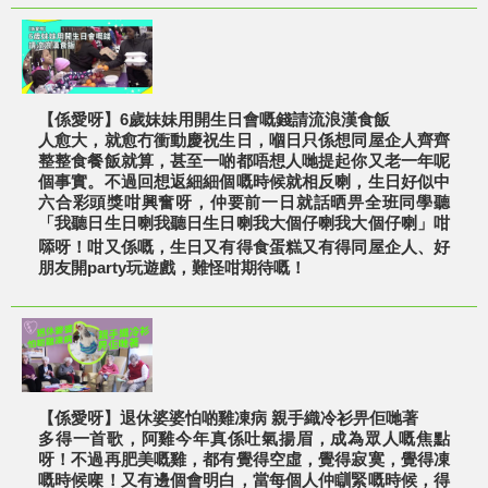
【係愛呀】6歲妹妹用開生日會嘅錢請流浪漢食飯
人愈大，就愈冇衝動慶祝生日，嗰日只係想同屋企人齊齊
整整食餐飯就算，甚至一啲都唔想人哋提起你又老一年呢
個事實。不過回想返細細個嘅時候就相反喇，生日好似中
六合彩頭獎咁興奮呀，仲要前一日就話晒畀全班同學聽
「我聽日生日喇我聽日生日喇我大個仔喇我大個仔喇」咁
𠻹呀！咁又係嘅，生日又有得食蛋糕又有得同屋企人、好
朋友開party玩遊戲，難怪咁期待嘅！
【係愛呀】退休婆婆怕啲雞凍病 親手織冷衫畀佢哋著
多得一首歌，阿雞今年真係吐氣揚眉，成為眾人嘅焦點
呀！不過再肥美嘅雞，都有覺得空虛，覺得寂寞，覺得凍
嘅時候㗎！又有邊個會明白，當每個人仲瞓緊嘅時候，得