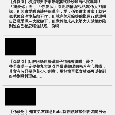
【係愛呀】橫掂都要陪未來老婆試婚紗咪自己試埋囉！
「我愛你」呀、「你愛我」呀呢啲情深說話就係人都識
講，但其實愛唔應該得個講字，愛，係要做出嚟㗎！就好
似呢位台灣準新郎哥咁，佢就完美示範咗點樣用行動證明
自己嘅愛呢～大家睇下，佢竟然陪未來老婆大人試婚紗陪
到連自己都忍唔住試埋一份喎！
【係愛呀】點解阿媽連整碟獅子狗都整得咁可愛？
整嘢食唔一定要整九大簋呀同佛跳牆呢啲先叫有心思嘅，
其實有時只要你花少少創意，用好簡單嘅食材都可以整到
好特別嘅料理㗎……
【係愛呀】知道男友鍾意Kobe就靜靜雞幫佢改裝間房做