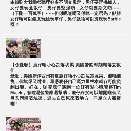
由細到大我哋都聽埋好多不明文規定，男仔要玩機械人，
女仔要玩煮飯仔，男仔要堅強啲，女仔就要斯文啲⋯⋯
（下刪一百萬字）⋯⋯但係呢啲嘢又係咪一定啱先？點解
女仔唔可以鍾意玩槍玩車仔，男仔就唔可以扮靚玩Barbie
呀？
【係愛呀】鹿仔唔小心跌落坑渠 美國警察即刻爬落去救
佢
最近，美國新澤西州有隻鹿仔唔小心跌咗落坑渠。佢咁細
隻，個坑渠又咁深，單憑鹿仔自己嘅力量根本就冇可能爬
到出嚟。好在，呢隻鹿仔遇到一位好有愛心嘅警察Tim
Majek，有咗呢位警察嘅幫助，鹿仔終於可以離開嗰個又
臭又污糟嘅坑渠，返去自己原來嘅地方，同屋企人團聚
喇！