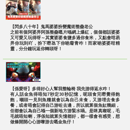
【閃多八十年】鬼馬婆婆扮變魔術整蠱老公
之前有個阿婆畀阿孫整蠱嘅片喺網上爆紅，個個都話婆婆
又可愛又玩得呀～其實婆婆食鹽多過你食米，又點會咁易
畀你玩到吖，扮下嘢氹下你啲廢青咋！而家啲婆婆咁精
靈，分分鐘玩返你轉頭呀！
【係愛呀】多得好心人幫我整輪椅 我先游得返水咋！
有人話金魚得唔知7秒定30秒記憶，呢頭食完嘢覺得飽
飽，嗰頭一見到魚糧就會以為自己未食，又游埋去食多
餐，或者唔會記得自己游咗去邊，所以就算個魚缸幾細，
佢都會以為自己喺一個新地方游緊水喎。是咪真㗎呢，毛
毛就唔知喇，淨係知就算失憶都好，都一樣會有感受，想
做條開開心心游嚟游去嘅金魚仔！