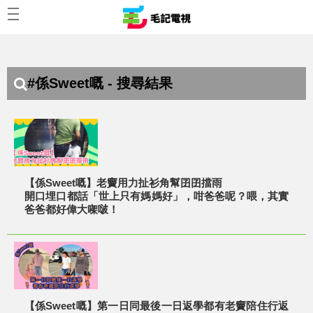
#係Sweet嘅 - 搜尋結果
【係Sweet嘅】老竇用力扯衫角幫囝囝擋雨
開口埋口都話「世上只有媽媽好」，咁爸爸呢？喂，其實
爸爸都好偉大㗎啵！
【係Sweet嘅】第一日同最後一日返學都有老竇陪住行返