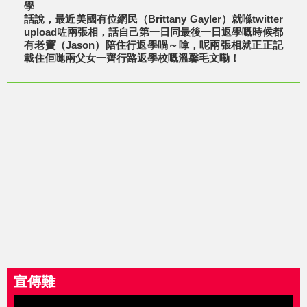
學
話說，最近美國有位網民（Brittany Gayler）就喺twitter
upload咗兩張相，話自己第一日同最後一日返學嘅時候都
有老竇（Jason）陪住行返學喎～嗱，呢兩張相就正正記
載住佢哋兩父女一齊行路返學校嘅溫馨毛文嘞！
宣傳難