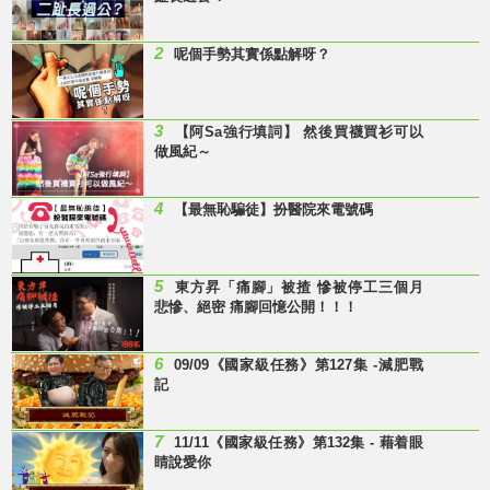
2
呢個手勢其實係點解呀？
3
【阿Sa強行填詞】 然後買襪買衫可以
做風紀～
4
【最無恥騙徒】扮醫院來電號碼
5
東方昇「痛腳」被揸 慘被停工三個月
悲慘、絕密 痛腳回憶公開！！！
6
09/09《國家級任務》第127集 -減肥戰
記
7
11/11《國家級任務》第132集 - 藉着眼
睛說愛你