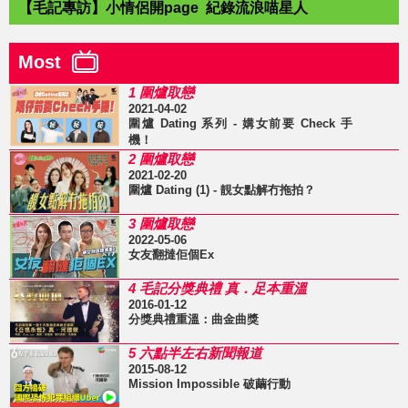
【毛記專訪】小情侶開page 紀錄流浪喵星人
Most
1 圍爐取戀
2021-04-02
圍爐 Dating 系列 - 媾女前要 Check 手
機！
2 圍爐取戀
2021-02-20
圍爐 Dating (1) - 靚女點解冇拖拍？
3 圍爐取戀
2022-05-06
女友翻撻佢個Ex
4 毛記分獎典禮 真．足本重溫
2016-01-12
分獎典禮重溫：曲金曲獎
5 六點半左右新聞報道
2015-08-12
Mission Impossible 破繭行動