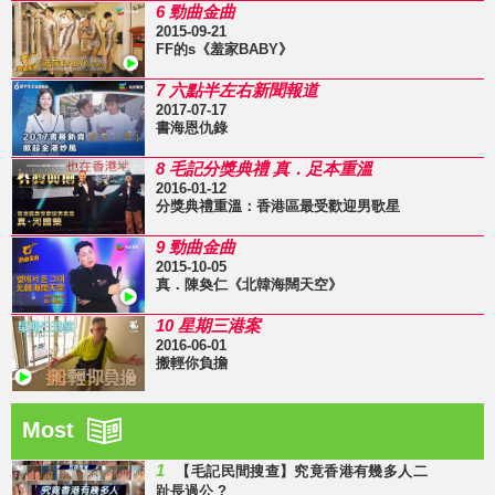
6 勁曲金曲
2015-09-21
FF的s《羞家BABY》
7 六點半左右新聞報道
2017-07-17
書海恩仇錄
8 毛記分獎典禮 真．足本重溫
2016-01-12
分獎典禮重溫：香港區最受歡迎男歌星
9 勁曲金曲
2015-10-05
真．陳奐仁《北韓海闊天空》
10 星期三港案
2016-06-01
搬輕你負擔
Most
1
【毛記民間搜查】究竟香港有幾多人二
趾長過公 ?