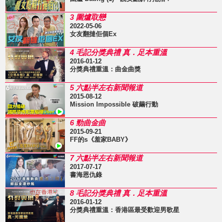
3 圍爐取戀
2022-05-06
女友翻撻佢個Ex
4 毛記分獎典禮 真．足本重溫
2016-01-12
分獎典禮重溫：曲金曲獎
5 六點半左右新聞報道
2015-08-12
Mission Impossible 破繭行動
6 勁曲金曲
2015-09-21
FF的s《羞家BABY》
7 六點半左右新聞報道
2017-07-17
書海恩仇錄
8 毛記分獎典禮 真．足本重溫
2016-01-12
分獎典禮重溫：香港區最受歡迎男歌星