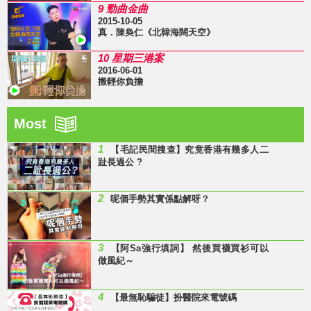
9 勁曲金曲
2015-10-05
真．陳奐仁《北韓海闊天空》
10 星期三港案
2016-06-01
搬輕你負擔
Most
1
【毛記民間搜查】究竟香港有幾多人二
趾長過公 ?
2
呢個手勢其實係點解呀？
3
【阿Sa強行填詞】 然後買襪買衫可以
做風紀～
4
【最無恥騙徒】扮醫院來電號碼