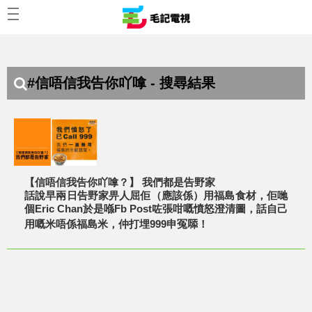
#信唔信我告你吖嗱 - 搜尋結果
【信唔信我告你吖嗱？】 我們都是告野家
話說早兩日告野家畀人屈佢（應該係）用福島食材，佢哋
個Eric Chan於是喺Fb Post咗張咁嘅憤怒澄清圖，話自己
用嘅米唔係福島米，仲打埋999申冤𠻹！