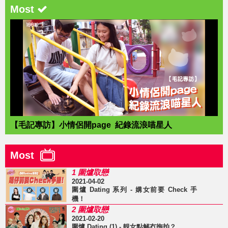
Most
【毛記專訪】小情侶開page 紀錄流浪喵星人
Most
1 圍爐取戀
2021-04-02
圍爐 Dating 系列 - 媾女前要 Check 手
機！
2 圍爐取戀
2021-02-20
圍爐 Dating (1) - 靚女點解冇拖拍？