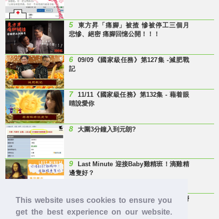
5
東方昇「痛腳」被揸 慘被停工三個月
悲慘、絕密 痛腳回憶公開！！！
6
09/09《國家級任務》第127集 -減肥戰
記
7
11/11《國家級任務》第132集 - 藉着眼
睛說愛你
8
大圍3分鐘入到元朗?
9
Last Minute 迎接Baby雞精班！滴雞精
邊隻好？
10
【童年回憶】 有冇人記得呢兩隻嘢
This website uses cookies to ensure you
呀？
get the best experience on our website.