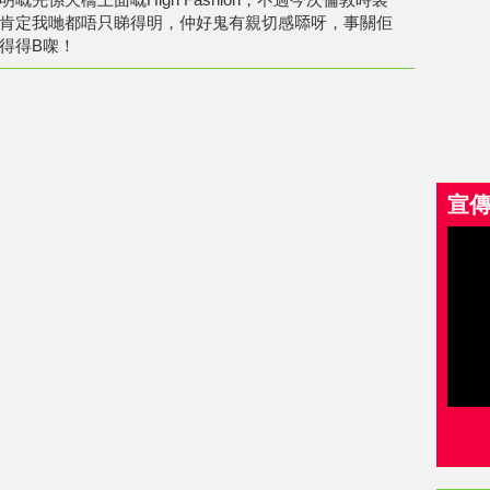
肯定我哋都唔只睇得明，仲好鬼有親切感𠻹呀，事關佢
得得B㗎！
宣