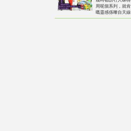
周呢個系列，就肯
嘅靈感係嚟自天線