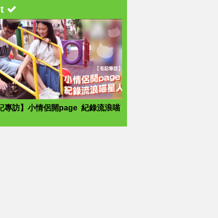
st
記專訪】小情侶開page 紀錄流浪喵