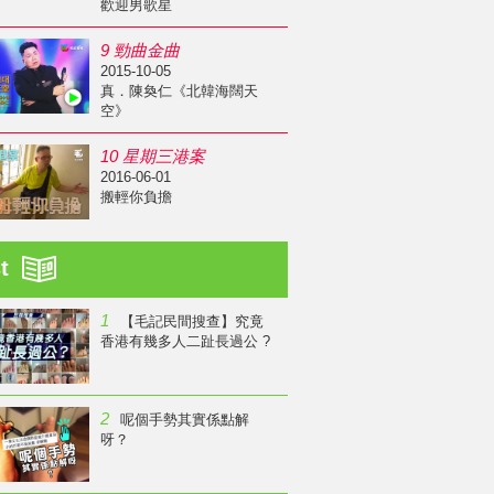
歡迎男歌星
9 勁曲金曲
2015-10-05
真．陳奐仁《北韓海闊天
空》
10 星期三港案
2016-06-01
搬輕你負擔
st
1
【毛記民間搜查】究竟
香港有幾多人二趾長過公 ?
2
呢個手勢其實係點解
呀？