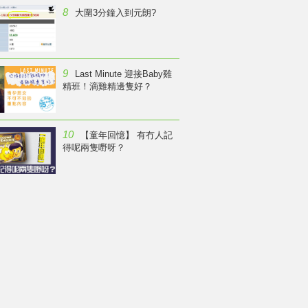
8
大圍3分鐘入到元朗?
9
Last Minute 迎接Baby雞
精班！滴雞精邊隻好？
10
【童年回憶】 有冇人記
得呢兩隻嘢呀？