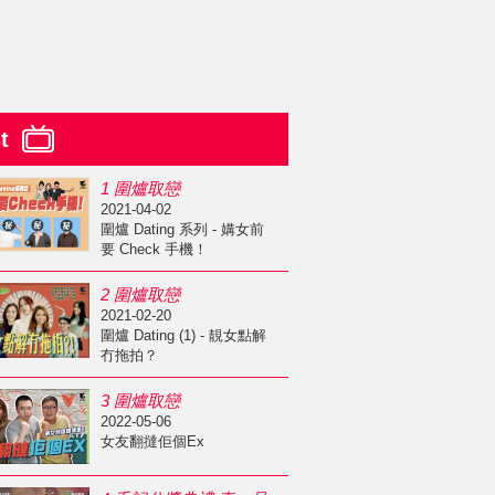
st
1 圍爐取戀
2021-04-02
圍爐 Dating 系列 - 媾女前
要 Check 手機！
2 圍爐取戀
2021-02-20
圍爐 Dating (1) - 靚女點解
冇拖拍？
3 圍爐取戀
2022-05-06
女友翻撻佢個Ex