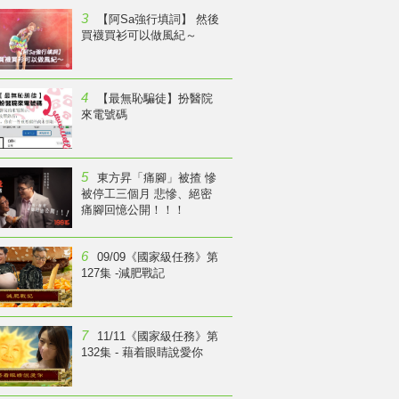
3
【阿Sa強行填詞】 然後
買襪買衫可以做風紀～
4
【最無恥騙徒】扮醫院
來電號碼
5
東方昇「痛腳」被揸 慘
被停工三個月 悲慘、絕密
痛腳回憶公開！！！
6
09/09《國家級任務》第
127集 -減肥戰記
7
11/11《國家級任務》第
132集 - 藉着眼睛說愛你