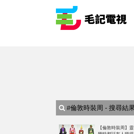
#倫敦時裝周 - 搜尋結
【倫敦時裝周】靈感
幾時都話冇人睇得明