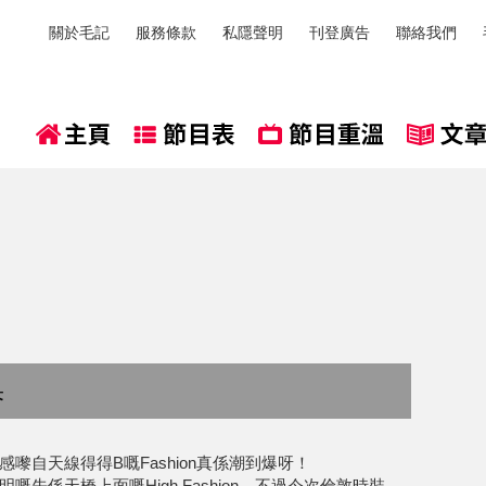
關於毛記
服務條款
私隱聲明
刊登廣告
聯絡我們
果
嚟自天線得得B嘅Fashion真係潮到爆呀！
嘅先係天橋上面嘅High Fashion，不過今次倫敦時裝