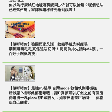
安扶佢走
你以為行康城紅地毯著得靚同少布就可以搶鏡？呢個想法
已經落伍鳥，家陣興咁樣樣先搶到鏡㗎！
【做咩啫你】強國而家又話一蚊銀手腕先叫瘦喎
潮流嘅嘢毛毛真係追唔切呀！明明前排先話咩A4腰，一
百蚊手腕就叫瘦：
【做咩啫你】最強PS裝甲 台灣model執相執到咁樣樣
所以話P相都係藝術嚟嘅，識P真係可以好似之前有個鬼
佬咁將一塊pizza都P成靚女，如果技術差咁啲呀......你都
係自己睇啦。