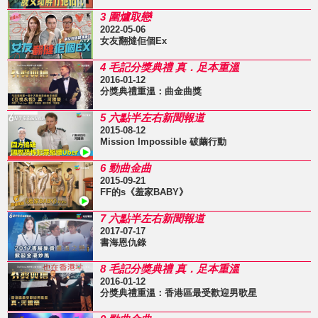
3 圍爐取戀
2022-05-06
女友翻撻佢個Ex
4 毛記分獎典禮 真．足本重溫
2016-01-12
分獎典禮重溫：曲金曲獎
5 六點半左右新聞報道
2015-08-12
Mission Impossible 破繭行動
6 勁曲金曲
2015-09-21
FF的s《羞家BABY》
7 六點半左右新聞報道
2017-07-17
書海恩仇錄
8 毛記分獎典禮 真．足本重溫
2016-01-12
分獎典禮重溫：香港區最受歡迎男歌星