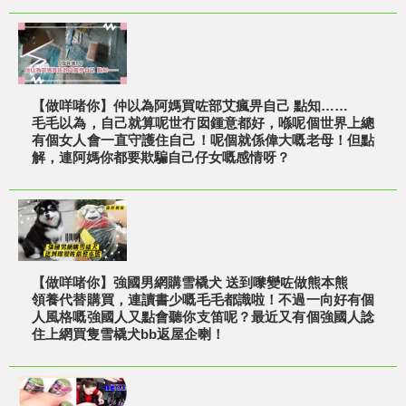
【做咩啫你】仲以為阿媽買咗部艾瘋畀自己 點知……
毛毛以為，自己就算呢世冇囡鍾意都好，喺呢個世界上總
有個女人會一直守護住自己！呢個就係偉大嘅老母！但點
解，連阿媽你都要欺騙自己仔女嘅感情呀？
【做咩啫你】強國男網購雪橇犬 送到嚟變咗做熊本熊
領養代替購買，連讀書少嘅毛毛都識啦！不過一向好有個
人風格嘅強國人又點會聽你支笛呢？最近又有個強國人諗
住上網買隻雪橇犬bb返屋企喇！