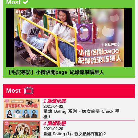
Most
【毛記專訪】小情侶開page 紀錄流浪喵星人
Most
1 圍爐取戀
2021-04-02
圍爐 Dating 系列 - 媾女前要 Check 手
機！
2 圍爐取戀
2021-02-20
圍爐 Dating (1) - 靚女點解冇拖拍？