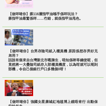
【做咩啫你】搽116層指甲油喺手係咩玩法？
搽指甲油最驚係咩……冇錯，就係指甲油甩色。
【做咩啫你】台男存陰司紙入櫃員機 原因係想存畀好兄
弟用？
話說有個來自台灣新北市嘅陳生，唔知係咪等錢使呢，佢
竟然將一大疊陰司紙存入部櫃員機度，以為咁就可以呃到
部機，令自己個銀行戶口多幾個0呀！
【做咩啫你】強國女星康城紅地毯博上鏡唔肯行 出動保