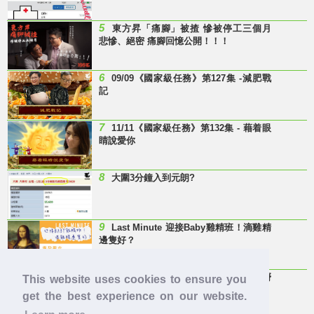
5
東方昇「痛腳」被揸 慘被停工三個月
悲慘、絕密 痛腳回憶公開！！！
6
09/09《國家級任務》第127集 -減肥戰
記
7
11/11《國家級任務》第132集 - 藉着眼
睛說愛你
8
大圍3分鐘入到元朗?
9
Last Minute 迎接Baby雞精班！滴雞精
邊隻好？
10
【童年回憶】 有冇人記得呢兩隻嘢
This website uses cookies to ensure you
呀？
get the best experience on our website.