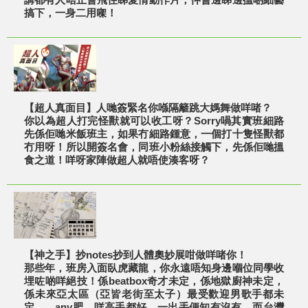
搞下，一身二用㗎！
【超人真面目】人哋簽緊名你喺隔籬跳大媽舞做咩啫？
你以為超人打完怪獸就可以收工呀？Sorry喎其實班細路
先係佢哋米飯班主，如果冇細路鍾意，一個打十隻怪獸都
冇用呀！所以開簽名會，同班小粉絲接觸下，先係佢哋搵
食之道！咩呀家陣做超人就唔使湊客呀？
【神之手】抄notes抄到人體奧妙展咁做咩啫你！
那些年，班房入面臥虎藏龍，你永遠唔知身邊嗰位同學收
埋咗啲咩絕技！係beatbox奇才未定，係地獄廚神未定，
係未來亞太區（亞皆老街至太子）最受歡迎男歌手都未
定……any肥，咩高手都好，一出手便知有沒有，而台灣