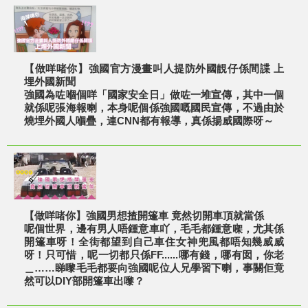
【做咩啫你】強國官方漫畫叫人提防外國靚仔係間諜 上
埋外國新聞
強國為咗嗰個咩「國家安全日」做咗一堆宣傳，其中一個
就係呢張海報喇，本身呢個係強國嘅國民宣傳，不過由於
燒埋外國人嗰疊，連CNN都有報導，真係揚威國際呀～
【做咩啫你】強國男想揸開篷車 竟然切開車頂就當係
呢個世界，邊有男人唔鍾意車吖，毛毛都鍾意㗎，尤其係
開篷車呀！全街都望到自己車住女神兜風都唔知幾威威
呀！只可惜，呢一切都只係FF......哪有錢，哪有囡，你老
＿……睇嚟毛毛都要向強國呢位人兄學習下喇，事關佢竟
然可以DIY部開篷車出嚟？