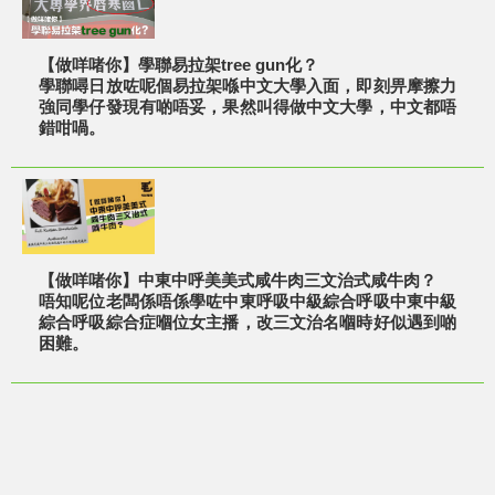
【做咩啫你】學聯易拉架tree gun化？
學聯噚日放咗呢個易拉架喺中文大學入面，即刻畀摩擦力
強同學仔發現有啲唔妥，果然叫得做中文大學，中文都唔
錯咁喎。
【做咩啫你】中東中呼美美式咸牛肉三文治式咸牛肉？
唔知呢位老闆係唔係學咗中東呼吸中級綜合呼吸中東中級
綜合呼吸綜合症嗰位女主播，改三文治名嗰時好似遇到啲
困難。