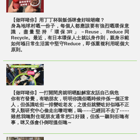
【做咩啫你】用丁丁杯裝飯係咪會好味啲㗎？
身為地球村嘅一份子，每個人都應該要有強烈嘅環保意
識，盡量堅持「環保3R」－Reuse、Reduce同
Recycle。最近，有日本環保人士就以身作則，親身示範
如何喺日常生活當中堅守Reduce，即係重複利用呢個大
原則。
【做咩啫你】一打開間房就明晒點解室友話自己病危
你有冇發覺，有啲朋友，明明你識佢嘅時候仲係一個正常
人，但係識咗佢一排變咗老友，之後佢就變咗好似喺不正
常人類研究中心偷走出嚟咁喇，嗚⋯⋯已經回不去了⋯⋯
雖然我哋對住呢朋友通常把口好賤，但係一聽到佢哋有
事，咪又係會仆倒咁搵佢哋～