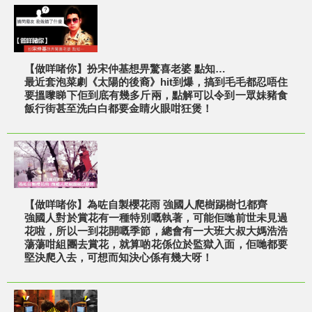
【做咩啫你】扮宋仲基想畀驚喜老婆 點知…
最近套泡菜劇《太陽的後裔》hit到爆，搞到毛毛都忍唔住
要搵嚟睇下佢到底有幾多斤兩，點解可以令到一眾妹豬食
飯行街甚至洗白白都要金睛火眼咁狂煲！
【做咩啫你】為咗自製櫻花雨 強國人爬樹踢樹乜都齊
強國人對於賞花有一種特別嘅執著，可能佢哋前世未見過
花啦，所以一到花開嘅季節，總會有一大班大叔大媽浩浩
蕩蕩咁組團去賞花，就算啲花係位於監獄入面，佢哋都要
堅決爬入去，可想而知決心係有幾大呀！