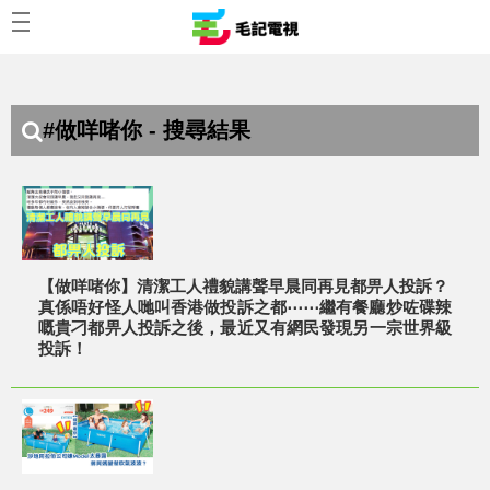
#做咩啫你 - 搜尋結果
【做咩啫你】清潔工人禮貌講聲早晨同再見都畀人投訴？
真係唔好怪人哋叫香港做投訴之都⋯⋯繼有餐廳炒咗碟辣
嘅貴刁都畀人投訴之後，最近又有網民發現另一宗世界級
投訴！