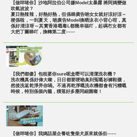
【做咩啫你】沙地阿拉伯公司嫌Model太暴露 將阿媽變做
吹氣波波？
夏日熱辣辣，好熱好熱，但係睇廣告啲女女就好涼好涼～
梗係啦，一到夏天，啲廣告Model換晒泳衣小背心咁，真
係好清涼呀～其實香港嘅毒L都幾幸福吖，起碼冇女都有
大把丁圖睇吖，換轉第二度⋯⋯
【我們都傻】包租婆你sure呢盒嘢可以清潔洗衣機？
洗衣機真係好偉大㗎，日日都要哽啲臭到冤嘅衫褲鞋襪，
然後洗返乾淨畀你喎。不過再乾淨嘅洗衣機都會有污糟嘅
時候，特別係個內籠，積落好多塵同細菌㗎！
【做咩啫你】我媽話屋企養咗隻柴犬原來就係佢⋯⋯