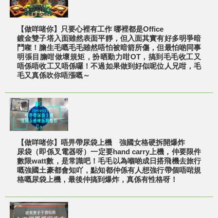
【做咩啫你】只要心裡有工作 哪裡都是Office
鍍金雙子塔入面雖然表面平靜，但入面其實有好多明爭暗
鬥㗎！膽生毛嘅毛毛雖然唔怕被暗箭所傷，但最怕啲同事
明張目膽咁做壞規矩，扮晒勤力咁OT，搞到毛毛收工又
唔係唔收工又唔係囉！不過如果做到好似呢位人兄咁，毛
毛又真係吹你唔漲嘅～
【做咩啫你】唔畀帶尿袋上機 強國女格硬拆開爆炸
尿袋（即係叉電器呀）一定要hand carry上機，仲要限件
數限watt數，是常識吧！毛毛以為嗰啲成日搭飛機去旅行
嘅強國土豪都會知吖，點知都仲係有人想強行帶個唔啱規
格嘅尿袋上機，最後仲搞到爆炸，真係有性格呀！