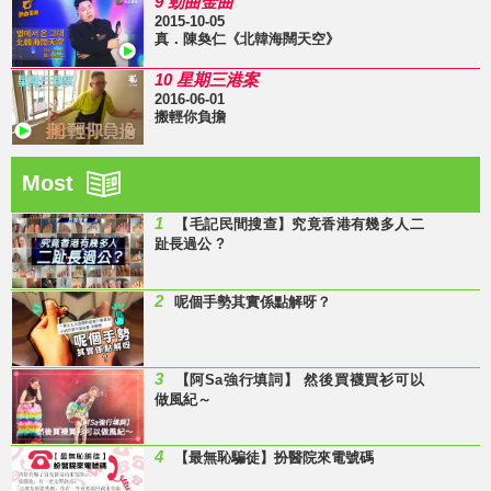
9 勁曲金曲
2015-10-05
真．陳奐仁《北韓海闊天空》
10 星期三港案
2016-06-01
搬輕你負擔
Most
1
【毛記民間搜查】究竟香港有幾多人二
趾長過公 ?
2
呢個手勢其實係點解呀？
3
【阿Sa強行填詞】 然後買襪買衫可以
做風紀～
4
【最無恥騙徒】扮醫院來電號碼