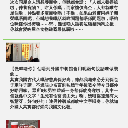
次次同屋企人講想養寵物，佢哋都會話：「人都未養得掂
啦，仲養寵物？」咁又係嘅，而家樓價高企，人都就嚟冇
屋住啦，仲點養多隻寵物喎！不過，如果由老竇同媽子開
聲嘅唔同呢，佢哋想養嘅話就咩問題都唔係問題啦，唔夠
位咪掟你出街囉⋯⋯55，難怪啲人話養咗貓貓狗狗之後，
你就會變咗屋企食物鏈嘅最低層啦⋯⋯
【做咩啫你】估唔到外國中餐館會用呢兩句說話嚟做裝
飾…
其實我國古代人嘅智慧真係好高，雖然我哋未必分到係乜
子定咩子講，不過唔少名言到咗幾千年後嘅今時今日都仲
好啱用㗎。眾所9知男神碧咸一身都係紋身㗎啦，其中一
個就係中文字「生死有命富貴由天」喇，幾咁豁達幾有大
智慧呀，好句好句！連男神碧咸都紋中文字喺身，你就知
外國人其實都好崇尚我國文化啦。