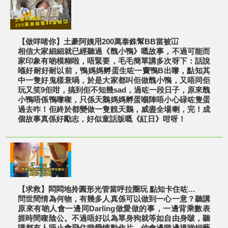
【做咩啫你】土豪阿姨用200萬泰銖幫BB當被冚
相信大家細細就已經聽過《醜小鴨》嘅故事，不過可能而
家印象有啲模糊啦，唔緊要，毛毛簡單講多次呀下：話說
喺好耐好耐以前，鴨媽媽孵蛋生咗一竇鴨B出嚟，點知其
中一隻好鬼樣衰喎，於是大家都叫佢做醜小鴨，又唔同佢
玩又笑9佢咁，搞到佢不知幾sad，過咗一段日子，原來醜
小鴨唔係鴨嚟㗎，只係天鵝媽媽孵蛋嗰陣唔小心碌咗隻蛋
過去咋！佢終於都變做一隻靚天鵝，威盡全場喇，完！成
個故事真係好勵志，好似童話版嘅《紅日》咁呀！
【求救】悶悶地拎圓形光管當呼拉圈玩 點知卡住咗…
問世間情為何物，有幾多人真係可以做到一心一意？聽講
原來有啲人會一邊同Darling做愛做的事，一邊背乘數表
捱時間㗎陰公。不過唔好以為單身狗就等如自由身啵，聽
講都有人唔止會飛住睇愛情動作片，仲會邊睇邊搵啲細藝