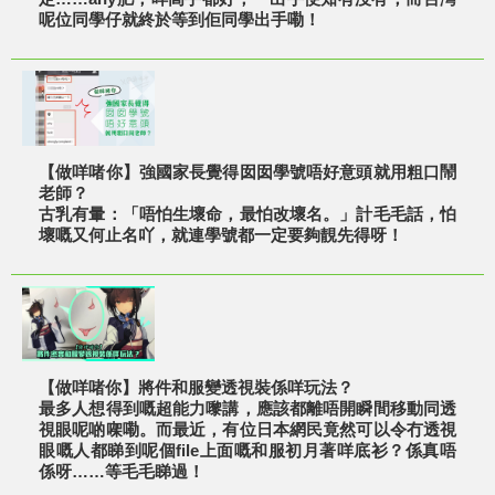
呢位同學仔就終於等到佢同學出手嘞！
【做咩啫你】強國家長覺得囡囡學號唔好意頭就用粗口鬧
老師？
古乳有暈：「唔怕生壞命，最怕改壞名。」計毛毛話，怕
壞嘅又何止名吖，就連學號都一定要夠靚先得呀！
【做咩啫你】將件和服變透視裝係咩玩法？
最多人想得到嘅超能力嚟講，應該都離唔開瞬間移動同透
視眼呢啲㗎嘞。而最近，有位日本網民竟然可以令冇透視
眼嘅人都睇到呢個file上面嘅和服初月著咩底衫？係真唔
係呀……等毛毛睇過！