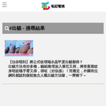
#出貓 - 搜尋結果
【估你唔到】將公式收埋喺水晶甲度出貓都得？
出貓方法有好多種，貓紙捲埋放入筆芯又得，將答案當紋
身咁紋喺手臂又得，得咗（好似係）！而最近，外國有位
網民都諗到個前無古人嘅出貓方法啵，一齊睇下～