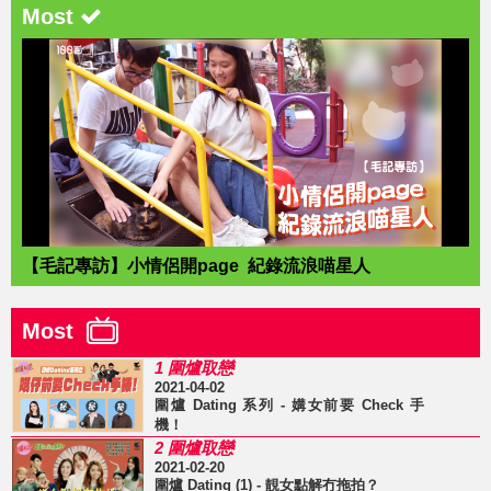
Most
【毛記專訪】小情侶開page 紀錄流浪喵星人
Most
1 圍爐取戀
2021-04-02
圍爐 Dating 系列 - 媾女前要 Check 手
機！
2 圍爐取戀
2021-02-20
圍爐 Dating (1) - 靚女點解冇拖拍？