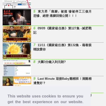
5
東方昇「痛腳」被揸 慘被停工三個月
悲慘、絕密 痛腳回憶公開！！！
6
09/09《國家級任務》第127集 -減肥戰
記
7
11/11《國家級任務》第132集 - 藉着眼
睛說愛你
8
大圍3分鐘入到元朗?
9
Last Minute 迎接Baby雞精班！滴雞精
邊隻好？
10
【童年回憶】 有冇人記得呢兩隻嘢
This website uses cookies to ensure you
呀？
get the best experience on our website.