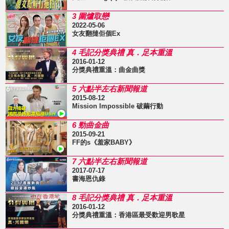
3 圍爐取戀
2022-05-06
女友翻撻佢個Ex
4 毛記分獎典禮 真．足本重溫
2016-01-12
分獎典禮重溫：曲金曲獎
5 六點半左右新聞報道
2015-08-12
Mission Impossible 破繭行動
6 勁曲金曲
2015-09-21
FF的s《羞家BABY》
7 六點半左右新聞報道
2017-07-17
書海恩仇錄
8 毛記分獎典禮 真．足本重溫
2016-01-12
分獎典禮重溫：香港區最受歡迎男歌星