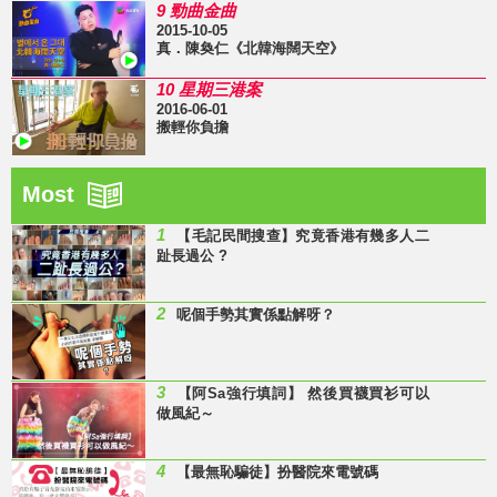
9 勁曲金曲
2015-10-05
真．陳奐仁《北韓海闊天空》
10 星期三港案
2016-06-01
搬輕你負擔
Most
1
【毛記民間搜查】究竟香港有幾多人二
趾長過公 ?
2
呢個手勢其實係點解呀？
3
【阿Sa強行填詞】 然後買襪買衫可以
做風紀～
4
【最無恥騙徒】扮醫院來電號碼