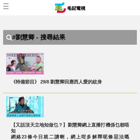
#劉慧卿 - 搜尋結果
《特備節目》 29/8 劉慧卿回應西人愛的紋身
【又話頂天立地知做乜？】劉慧卿網上直播打機係乜都唔
知
網絡23條今日就二讀喇，網上咁多解釋呢條惡法嘅