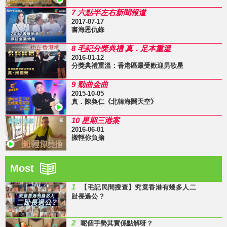
7 六點半左右新聞報道
2017-07-17
書海恩仇錄
8 毛記分獎典禮 真．足本重溫
2016-01-12
分獎典禮重溫：香港區最受歡迎男歌星
9 勁曲金曲
2015-10-05
真．陳奐仁《北韓海闊天空》
10 星期三港案
2016-06-01
搬輕你負擔
Most
1
【毛記民間搜查】究竟香港有幾多人二
趾長過公 ?
2
呢個手勢其實係點解呀？