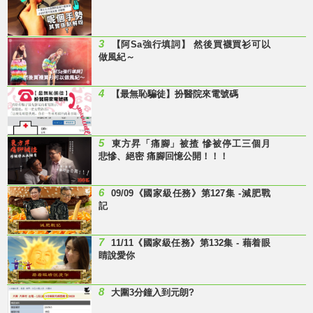
3
【阿Sa強行填詞】 然後買襪買衫可以
做風紀～
4
【最無恥騙徒】扮醫院來電號碼
5
東方昇「痛腳」被揸 慘被停工三個月
悲慘、絕密 痛腳回憶公開！！！
6
09/09《國家級任務》第127集 -減肥戰
記
7
11/11《國家級任務》第132集 - 藉着眼
睛說愛你
8
大圍3分鐘入到元朗?