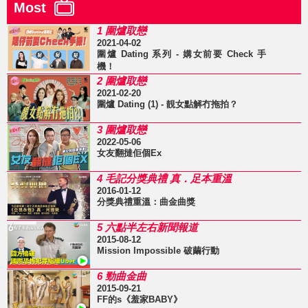
Most
1 圍爐取戀
2021-04-02
圍爐 Dating 系列 - 媾女前要 Check 手
機！
2 圍爐取戀
2021-02-20
圍爐 Dating (1) - 靚女點解冇拖拍？
3 圍爐取戀
2022-05-06
女友翻撻佢個Ex
4 毛記分獎典禮 真．足本重溫
2016-01-12
分獎典禮重溫：曲金曲獎
5 六點半左右新聞報道
2015-08-12
Mission Impossible 破繭行動
6 勁曲金曲
2015-09-21
FF的s《羞家BABY》