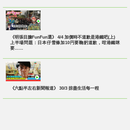
《明張目膽FunFun選》 4/4 加價時不道歉是港鐵吧(上)
上半場問題：日本仔雪條加10円要鞠躬道歉，咁港鐵咪
要……
《六點半左右新聞報道》 30/3 掠盡生活每一程