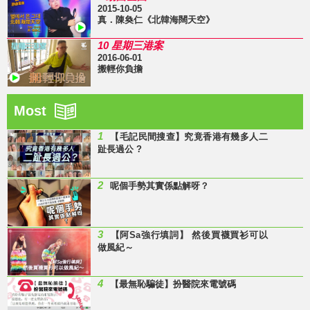
2015-10-05
真．陳奐仁《北韓海闊天空》
10 星期三港案
2016-06-01
搬輕你負擔
Most
1
【毛記民間搜查】究竟香港有幾多人二
趾長過公 ?
2
呢個手勢其實係點解呀？
3
【阿Sa強行填詞】 然後買襪買衫可以
做風紀～
4
【最無恥騙徒】扮醫院來電號碼