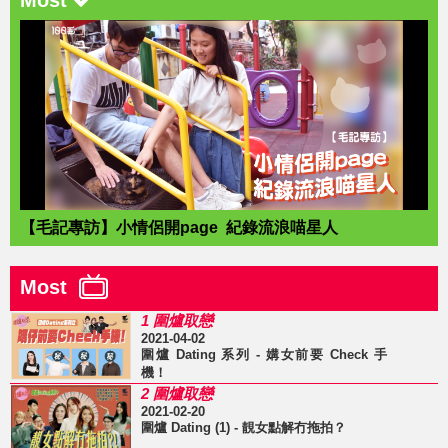
Most
【毛記專訪】小情侶開page 紀錄流浪喵星人
Most
1 圍爐取戀
2021-04-02
圍爐 Dating 系列 - 媾女前要 Check 手
機！
2 圍爐取戀
2021-02-20
圍爐 Dating (1) - 靚女點解冇拖拍？