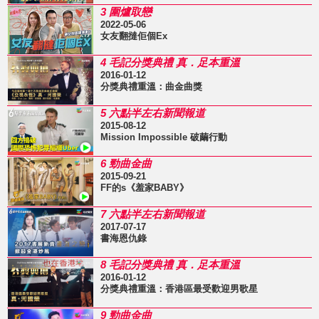
3 圍爐取戀
2022-05-06
女友翻撻佢個Ex
4 毛記分獎典禮 真．足本重溫
2016-01-12
分獎典禮重溫：曲金曲獎
5 六點半左右新聞報道
2015-08-12
Mission Impossible 破繭行動
6 勁曲金曲
2015-09-21
FF的s《羞家BABY》
7 六點半左右新聞報道
2017-07-17
書海恩仇錄
8 毛記分獎典禮 真．足本重溫
2016-01-12
分獎典禮重溫：香港區最受歡迎男歌星
9 勁曲金曲