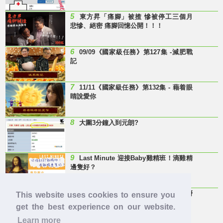
5
東方昇「痛腳」被揸 慘被停工三個月
悲慘、絕密 痛腳回憶公開！！！
6
09/09《國家級任務》第127集 -減肥戰
記
7
11/11《國家級任務》第132集 - 藉着眼
睛說愛你
8
大圍3分鐘入到元朗?
9
Last Minute 迎接Baby雞精班！滴雞精
邊隻好？
10
【童年回憶】 有冇人記得呢兩隻嘢
This website uses cookies to ensure you
呀？
get the best experience on our website.
Learn more