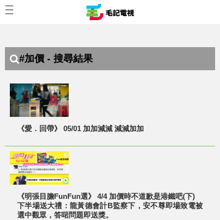
#加價 - 搜尋結果
《愛．回帶》 05/01 加加減減 減減加加
《明張目膽FunFun選》 4/4 加價時不道歉是港鐵吧(下)
下半場送大禮：龍黃德會計B監察下，安不尊即場致電被
選中觀眾，答啱問題即送獎。