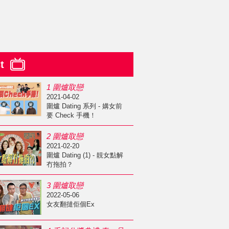
st
1 圍爐取戀
2021-04-02
圍爐 Dating 系列 - 媾女前
要 Check 手機！
2 圍爐取戀
2021-02-20
圍爐 Dating (1) - 靚女點解
冇拖拍？
3 圍爐取戀
2022-05-06
女友翻撻佢個Ex