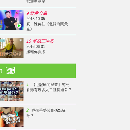
歡迎男歌星
9 勁曲金曲
2015-10-05
真．陳奐仁《北韓海闊天
空》
10 星期三港案
2016-06-01
搬輕你負擔
st
1
【毛記民間搜查】究竟
香港有幾多人二趾長過公 ?
2
呢個手勢其實係點解
呀？