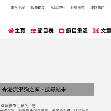
關於毛記
服務條款
私隱聲明
刊登廣告
聯絡我們
香港流浪狗之家 - 搜尋結果
/3 周俊偉 手槍的古惑
偉嘅表演，歡迎響應佢嘅呼籲，參照片中嘅方法捐款畀