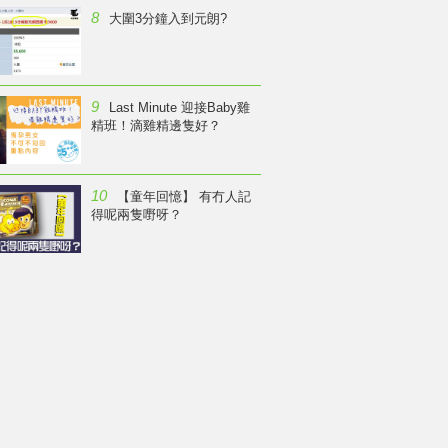
8
大圍3分鐘入到元朗?
9
Last Minute 迎接Baby雞
精班！滴雞精邊隻好？
10
【童年回憶】 有冇人記
得呢兩隻嘢呀？