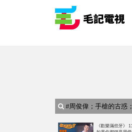
#周俊偉；手槍的古惑；
《歡樂滿些牙》 11
如果你都鍾意周俊