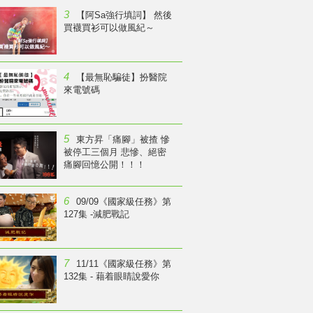
3
【阿Sa強行填詞】 然後
買襪買衫可以做風紀～
4
【最無恥騙徒】扮醫院
來電號碼
5
東方昇「痛腳」被揸 慘
被停工三個月 悲慘、絕密
痛腳回憶公開！！！
6
09/09《國家級任務》第
127集 -減肥戰記
7
11/11《國家級任務》第
132集 - 藉着眼睛說愛你