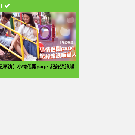
st
記專訪】小情侶開page 紀錄流浪喵