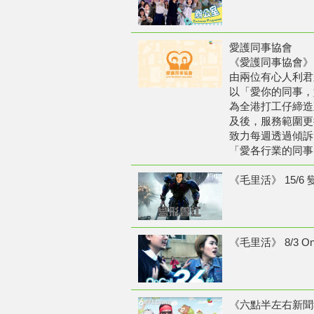
愛護同事協會
《愛護同事協會》
由兩位有心人利君
以「愛你的同事，
為全港打工仔締造
及後，服務範圍更
致力每週透過傾訴
「愛各行業的同事
《毛里活》 15/6
《毛里活》 8/3 On 
《六點半左右新聞報道》