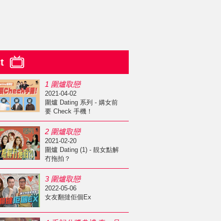
st
1 圍爐取戀
2021-04-02
圍爐 Dating 系列 - 媾女前
要 Check 手機！
2 圍爐取戀
2021-02-20
圍爐 Dating (1) - 靚女點解
冇拖拍？
3 圍爐取戀
2022-05-06
女友翻撻佢個Ex