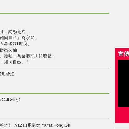
牙、詩勁創立，
如同自己」為宗旨。
五星級OT環境。
衝出葵涌
宣
、體驗，為全港打工仔發聲，
，如同自己」！
 變形曾江
Call 36 秒
 7/12 山系港女 Yama Kong Girl