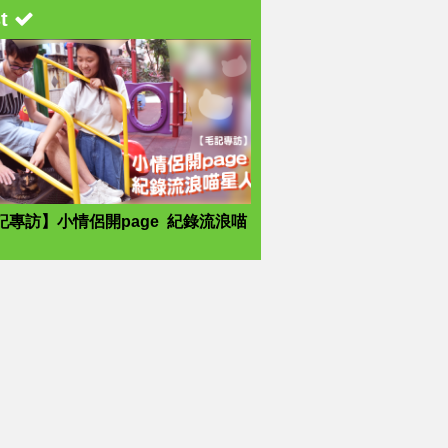
st
記專訪】小情侶開page 紀錄流浪喵