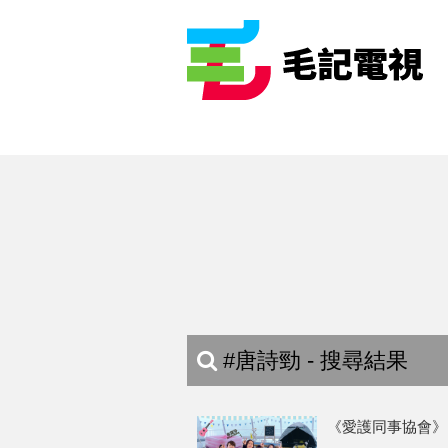
#唐詩勁 - 搜尋結果
《愛護同事協會》 9/4