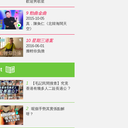
歡迎男歌星
9 勁曲金曲
2015-10-05
真．陳奐仁《北韓海闊天
空》
10 星期三港案
2016-06-01
搬輕你負擔
st
1
【毛記民間搜查】究竟
香港有幾多人二趾長過公 ?
2
呢個手勢其實係點解
呀？