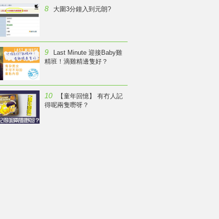
8
大圍3分鐘入到元朗?
9
Last Minute 迎接Baby雞
精班！滴雞精邊隻好？
10
【童年回憶】 有冇人記
得呢兩隻嘢呀？