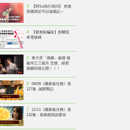
3
【阿Sa強行填詞】 然後
買襪買衫可以做風紀～
4
【最無恥騙徒】扮醫院
來電號碼
5
東方昇「痛腳」被揸 慘
被停工三個月 悲慘、絕密
痛腳回憶公開！！！
6
09/09《國家級任務》第
127集 -減肥戰記
7
11/11《國家級任務》第
132集 - 藉着眼睛說愛你