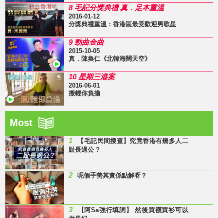
8 毛記分獎典禮 真．足本重溫
2016-01-12
分獎典禮重溫：香港區最受歡迎男歌星
9 勁曲金曲
2015-10-05
真．陳奐仁《北韓海闊天空》
10 星期三港案
2016-06-01
搬輕你負擔
Most
1
【毛記民間搜查】究竟香港有幾多人二
趾長過公 ?
2
呢個手勢其實係點解呀？
3
【阿Sa強行填詞】 然後買襪買衫可以