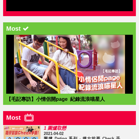
Most
【毛記專訪】小情侶開page 紀錄流浪喵星人
Most
1 圍爐取戀
2021-04-02
圍爐 Dating 系列 - 媾女前要 Check 手