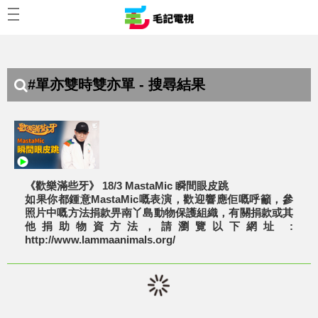
#單亦雙時雙亦單 - 搜尋結果
《歡樂滿些牙》 18/3 MastaMic 瞬間眼皮跳
如果你都鍾意MastaMic嘅表演，歡迎響應佢嘅呼籲，參
照片中嘅方法捐款畀南丫島動物保護組織，有關捐款或其
他捐助物資方法，請瀏覽以下網址 :
http://www.lammaanimals.org/