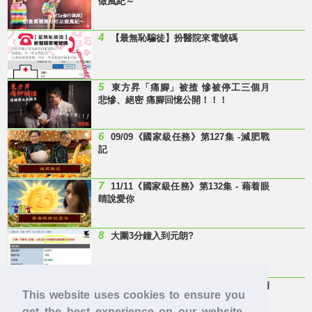
做風紀～
4
【最無恥騙徒】扮醫院來電號碼
5
東方昇「痛腳」被揸 慘被停工三個月
悲慘、絕密 痛腳回憶公開！！！
6
09/09《國家級任務》第127集 -減肥戰
記
7
11/11《國家級任務》第132集 - 藉着眼
睛說愛你
8
大圍3分鐘入到元朗?
9
Last Minute 迎接Baby雞精班！滴雞精
This website uses cookies to ensure you
邊隻好？
get the best experience on our website.