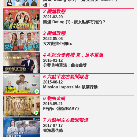
機！
2 圍爐取戀
2021-02-20
圍爐 Dating (1) - 靚女點解冇拖拍？
3 圍爐取戀
2022-05-06
女友翻撻佢個Ex
4 毛記分獎典禮 真．足本重溫
2016-01-12
分獎典禮重溫：曲金曲獎
5 六點半左右新聞報道
2015-08-12
Mission Impossible 破繭行動
6 勁曲金曲
2015-09-21
FF的s《羞家BABY》
7 六點半左右新聞報道
2017-07-17
書海恩仇錄