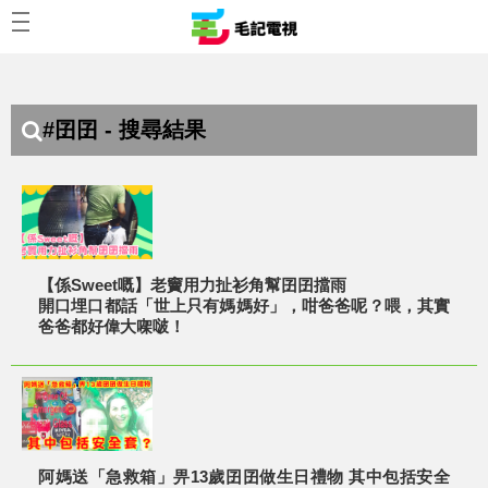
#囝囝 - 搜尋結果
【係Sweet嘅】老竇用力扯衫角幫囝囝擋雨
開口埋口都話「世上只有媽媽好」，咁爸爸呢？喂，其實
爸爸都好偉大㗎啵！
阿媽送「急救箱」畀13歲囝囝做生日禮物 其中包括安全