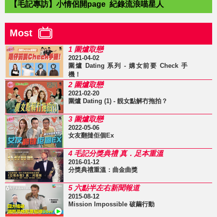
【毛記專訪】小情侶開page 紀錄流浪喵星人
Most
1 圍爐取戀
2021-04-02
圍爐 Dating 系列 - 媾女前要 Check 手
機！
2 圍爐取戀
2021-02-20
圍爐 Dating (1) - 靚女點解冇拖拍？
3 圍爐取戀
2022-05-06
女友翻撻佢個Ex
4 毛記分獎典禮 真．足本重溫
2016-01-12
分獎典禮重溫：曲金曲獎
5 六點半左右新聞報道
2015-08-12
Mission Impossible 破繭行動