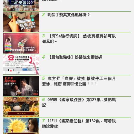
2
呢個手勢其實係點解呀？
3
【阿Sa強行填詞】 然後買襪買衫可以
做風紀～
4
【最無恥騙徒】扮醫院來電號碼
5
東方昇「痛腳」被揸 慘被停工三個月
悲慘、絕密 痛腳回憶公開！！！
6
09/09《國家級任務》第127集 -減肥戰
記
7
11/11《國家級任務》第132集 - 藉着眼
睛說愛你