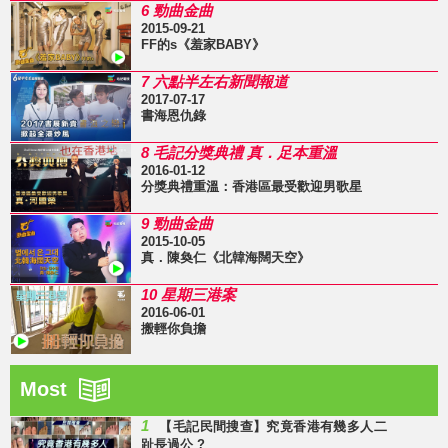
6 勁曲金曲
2015-09-21
FF的s《羞家BABY》
7 六點半左右新聞報道
2017-07-17
書海恩仇錄
8 毛記分獎典禮 真．足本重溫
2016-01-12
分獎典禮重溫：香港區最受歡迎男歌星
9 勁曲金曲
2015-10-05
真．陳奐仁《北韓海闊天空》
10 星期三港案
2016-06-01
搬輕你負擔
Most
1
【毛記民間搜查】究竟香港有幾多人二
趾長過公 ?