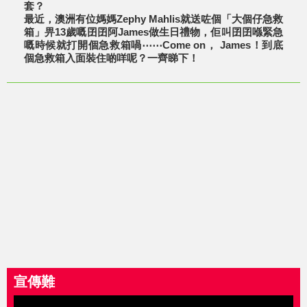
套？
最近，澳洲有位媽媽Zephy Mahlis就送咗個「大個仔急救
箱」畀13歲嘅囝囝阿James做生日禮物，佢叫囝囝喺緊急
嘅時候就打開個急救箱喎⋯⋯Come on， James！到底
個急救箱入面裝住啲咩呢？一齊睇下！
宣傳難