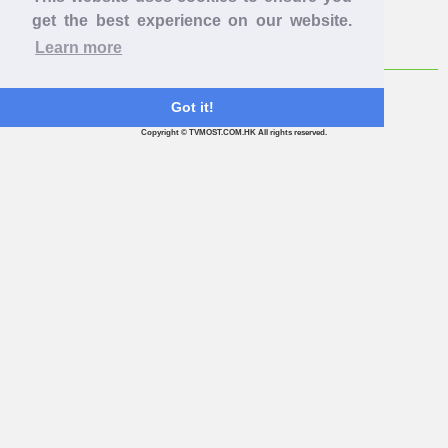
get the best experience on our website.
《國家級任務》 1/11 第42集 我愛東方Sing
Learn more
Got it!
Copyright © TVMOST.COM.HK All rights reserved.
《國家級任務》 25/10 第41集 會計妹大起底
《國家級任務》 18/10 第40集 Don't大嶼填海計劃
《國家級任務》 11/10 第39集 鋼管之練舞術師