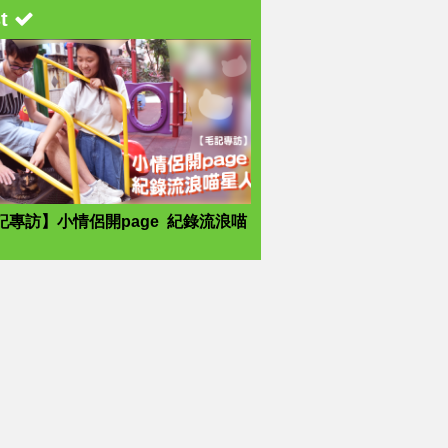
st
記專訪】小情侶開page 紀錄流浪喵