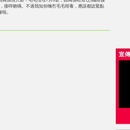
，接咩吻喎。不過我知你哋冇毛毛咁毒，應該都諗緊點
㗎啦。
宣