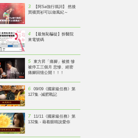
3
【阿Sa強行填詞】 然後
買襪買衫可以做風紀～
4
【最無恥騙徒】扮醫院
來電號碼
5
東方昇「痛腳」被揸 慘
被停工三個月 悲慘、絕密
痛腳回憶公開！！！
6
09/09《國家級任務》第
127集 -減肥戰記
7
11/11《國家級任務》第
132集 - 藉着眼睛說愛你