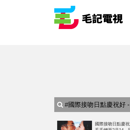
#國際接吻日點慶祝好 -
國際接吻日點慶祝
毛毛憎死2月14