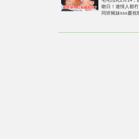
吻日！連情人都冇
同班豬妹sss慶祝