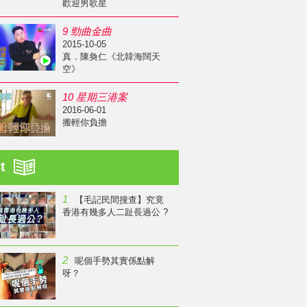
歡迎男歌星
9 勁曲金曲
2015-10-05
真．陳奐仁《北韓海闊天
空》
10 星期三港案
2016-06-01
搬輕你負擔
st
1
【毛記民間搜查】究竟
香港有幾多人二趾長過公 ?
2
呢個手勢其實係點解
呀？