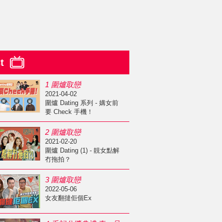
st
1 圍爐取戀
2021-04-02
圍爐 Dating 系列 - 媾女前
要 Check 手機！
2 圍爐取戀
2021-02-20
圍爐 Dating (1) - 靚女點解
冇拖拍？
3 圍爐取戀
2022-05-06
女友翻撻佢個Ex