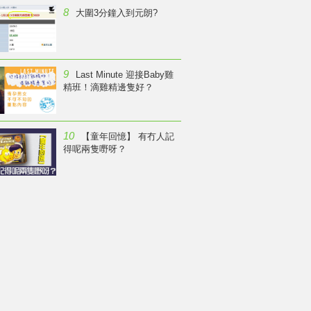
8
大圍3分鐘入到元朗?
9
Last Minute 迎接Baby雞
精班！滴雞精邊隻好？
10
【童年回憶】 有冇人記
得呢兩隻嘢呀？