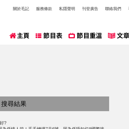
關於毛記
服務條款
私隱聲明
刊登廣告
聯絡我們
 搜尋結果
好?
，因為係情人節！毛毛憎埋7月6號，因為係唔知乜9國際接