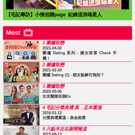
【毛記專訪】小情侶開page 紀錄流浪喵星人
Most
1 圍爐取戀
2021-04-02
圍爐 Dating 系列 - 媾女前要 Check 手
機！
2 圍爐取戀
2021-02-20
圍爐 Dating (1) - 靚女點解冇拖拍？
3 圍爐取戀
2022-05-06
女友翻撻佢個Ex
4 毛記分獎典禮 真．足本重溫
2016-01-12
分獎典禮重溫：曲金曲獎
5 六點半左右新聞報道
2015-08-12