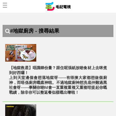
#地獄廚房 - 搜尋結果
【地獄救星】唔識睇份量？跟住呢張紙放啲食材上去咪煮
到好西囉！
上到天堂邊個會想落地獄呀⋯⋯有得揀大家都想做個廚
神，而唔係廚房嘅瘟神啦。不過地獄廚神想洗底仲難過黑
社會呀⋯⋯事關你啲fd會一直重複重複又重複咁提起你嘅
戰績，除非你可以整返餐似樣嘅出嚟啦！