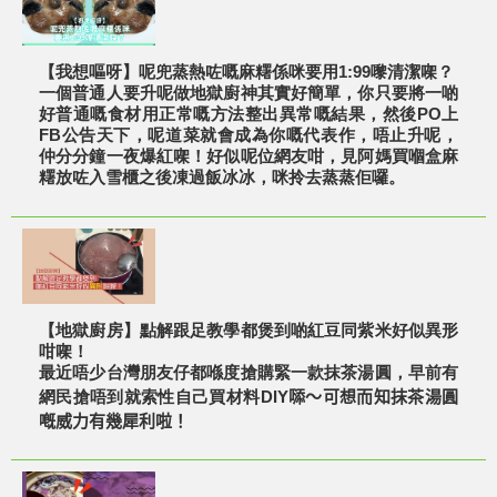
【我想嘔呀】呢兜蒸熱咗嘅麻糬係咪要用1:99嚟清潔㗎？
一個普通人要升呢做地獄廚神其實好簡單，你只要將一啲
好普通嘅食材用正常嘅方法整出異常嘅結果，然後PO上
FB公告天下，呢道菜就會成為你嘅代表作，唔止升呢，
仲分分鐘一夜爆紅㗎！好似呢位網友咁，見阿媽買嗰盒麻
糬放咗入雪櫃之後凍過飯冰冰，咪拎去蒸蒸佢囉。
【地獄廚房】點解跟足教學都煲到啲紅豆同紫米好似異形
咁㗎！
最近唔少台灣朋友仔都喺度搶購緊一款抹茶湯圓，早前有
網民搶唔到就索性自己買材料DIY𠻹～可想而知抹茶湯圓
嘅威力有幾犀利啦！