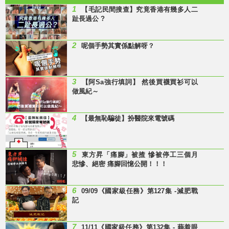
1
【毛記民間搜查】究竟香港有幾多人二
趾長過公 ?
2
呢個手勢其實係點解呀？
3
【阿Sa強行填詞】 然後買襪買衫可以
做風紀～
4
【最無恥騙徒】扮醫院來電號碼
5
東方昇「痛腳」被揸 慘被停工三個月
悲慘、絕密 痛腳回憶公開！！！
6
09/09《國家級任務》第127集 -減肥戰
記
7
11/11《國家級任務》第132集 - 藉着眼