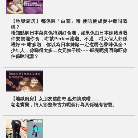
【地獄廚房】都係叫「白菜」啫 使唔使成煲中毒咁嘅
樣？
唔知點解日本菜真係特別好食㗎，如果係由日本妹豬煮嘅
仲要餵埋你食，咁就Perfect池啦。不過，咁大個人都係
唔好FF 咁多啦，你以為日本妹豬一定煮嘢色香味俱全？
少年人，你睇得太多二次元妹子啦⋯⋯睇完呢煲嘢睇吓你
仲係咪咁講？
【地獄廚房】女朋友整曲奇 點知搞成咁……
老老竇竇，情人節整朱古力呢個行為真係極有智慧。