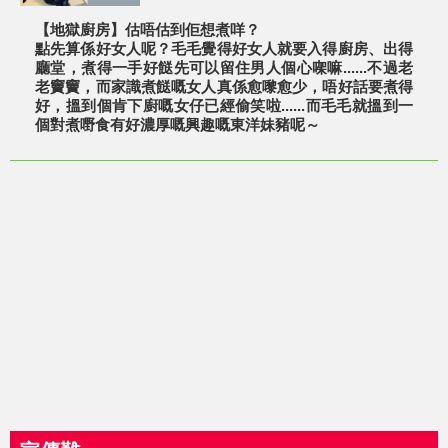
【地獄廚房】估唔估到佢想煮咩？
點先算係好女人呢？毛毛覺得好女人就要入得廚房、出得
廳堂，煮得一手好餸先可以留住男人個心㗎嘛......不過老
老竇竇，而家識煮餸嘅女人真係愈嚟愈少，唔好話要煮得
好，搵到個肯下廚嘅女仔已經偷笑啦......而毛毛就搵到一
個對煮嘢食有好濃厚嘅興趣嘅東洋妹豬呢～