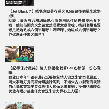
【Jet Black？】唔覺意瞓著冇睇火 6.5個鐘後啲粟米就變
成咁
話說，最近有台灣網民就心血來潮諗住烚幾條粟米食下
啦，點知佢開完火之後竟然唔覺意瞓著咗，搞到嗰幾條粟
米足足烚咗成六個半鐘呀！嘩嘩嘩，烚咗成六個半鐘呀？
乜你屋企仲未火燭咩？
【記得保持微笑】情人節禮物就算Fail咗都係一份心意
嘅…
雖然日本年年都有遊行話要抵制情人節送朱古力嘅風氣，
叫大家唔好畀商家佬嘅詭計呃到，不過朱古力製造商就話
自己嘅營業額主要係靠情人節做返嚟㗎喇，換句話講即係
仍然有唔少後生仔女會送朱古力畀心上人囉！