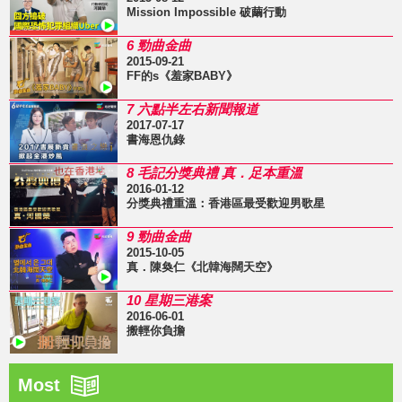
Mission Impossible 破繭行動
6 勁曲金曲
2015-09-21
FF的s《羞家BABY》
7 六點半左右新聞報道
2017-07-17
書海恩仇錄
8 毛記分獎典禮 真．足本重溫
2016-01-12
分獎典禮重溫：香港區最受歡迎男歌星
9 勁曲金曲
2015-10-05
真．陳奐仁《北韓海闊天空》
10 星期三港案
2016-06-01
搬輕你負擔
Most