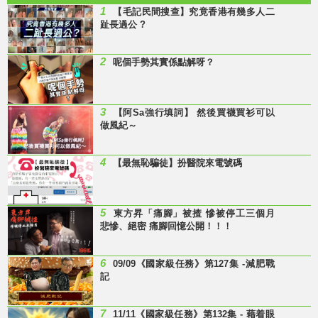
1
【毛記民間搜查】究竟香港有幾多人二
趾長過公 ?
2
呢個手勢其實係點解呀？
3
【阿Sa強行填詞】 然後買襪買衫可以
做風紀～
4
【最無恥騙徒】扮醫院來電號碼
5
東方昇「痛腳」被揸 慘被停工三個月
悲慘、絕密 痛腳回憶公開！！！
6
09/09《國家級任務》第127集 -減肥戰
記
7
11/11《國家級任務》第132集 - 藉着眼