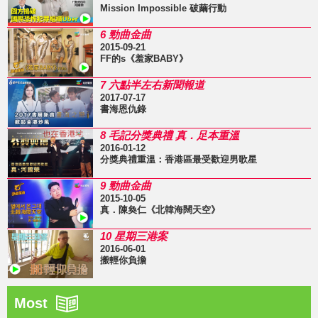
Mission Impossible 破繭行動
6 勁曲金曲
2015-09-21
FF的s《羞家BABY》
7 六點半左右新聞報道
2017-07-17
書海恩仇錄
8 毛記分獎典禮 真．足本重溫
2016-01-12
分獎典禮重溫：香港區最受歡迎男歌星
9 勁曲金曲
2015-10-05
真．陳奐仁《北韓海闊天空》
10 星期三港案
2016-06-01
搬輕你負擔
Most