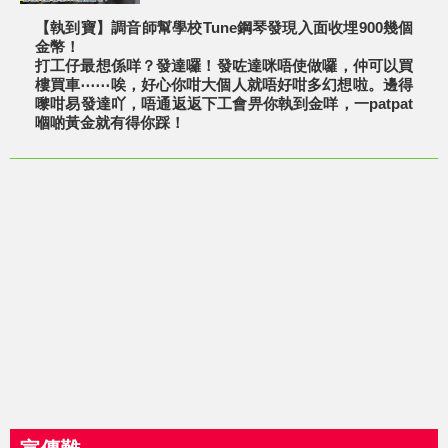
【執到寶】調音師幫學校Tune鋼琴發現入面收埋900幾個
金幣！
打工仔最想係咩？發達囉！發咗達咪唔使做囉，仲可以買
樓買車⋯⋯唉，好心你咁大個人就唔好咁多幻想啦。邊得
嚟咁易發達吖，唔通返返下工會畀你執到金咩，一patpat
嗰啲黃金就有得你踩！