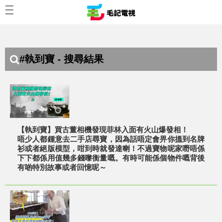
#執到寶 - 搜尋結果
【執到寶】買古董相機發現菲林入面有火山爆發相！
唔少人都鍾意去二手店尋寶，因為話唔定會畀你搵到名牌
衫或者絕版模型，咁到時就發達喇！不過寶物呢家嘢唔係
下下都係用值幾多錢嚟衡量嘅。有時可能係個物件嘅背後
有啲特別故事或者回憶呢～