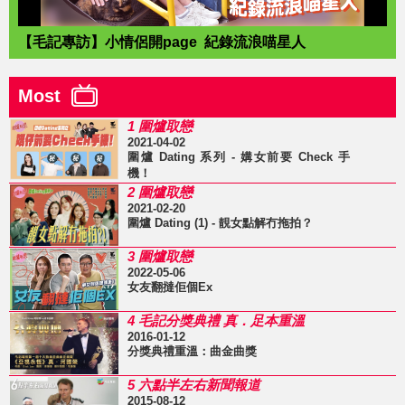
【毛記專訪】小情侶開page 紀錄流浪喵星人
Most
1 圍爐取戀
2021-04-02
圍爐 Dating 系列 - 媾女前要 Check 手
機！
2 圍爐取戀
2021-02-20
圍爐 Dating (1) - 靚女點解冇拖拍？
3 圍爐取戀
2022-05-06
女友翻撻佢個Ex
4 毛記分獎典禮 真．足本重溫
2016-01-12
分獎典禮重溫：曲金曲獎
5 六點半左右新聞報道
2015-08-12