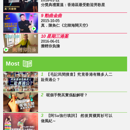
2016-01-12
分獎典禮重溫：香港區最受歡迎男歌星
9 勁曲金曲
2015-10-05
真．陳奐仁《北韓海闊天空》
10 星期三港案
2016-06-01
搬輕你負擔
Most
1
【毛記民間搜查】究竟香港有幾多人二
趾長過公 ?
2
呢個手勢其實係點解呀？
3
【阿Sa強行填詞】 然後買襪買衫可以
做風紀～