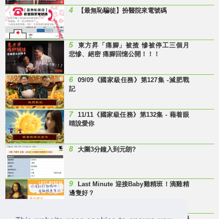
4
【最無恥騙徒】扮醫院來電號碼
5
東方昇「痛腳」被揸 慘被停工三個月
悲慘、絕密 痛腳回憶公開！！！
6
09/09《國家級任務》第127集 -減肥戰
記
7
11/11《國家級任務》第132集 - 藉着眼
睛說愛你
8
大圍3分鐘入到元朗?
9
Last Minute 迎接Baby雞精班！滴雞精
邊隻好？
10
【童年回憶】 有冇人記得呢兩隻嘢