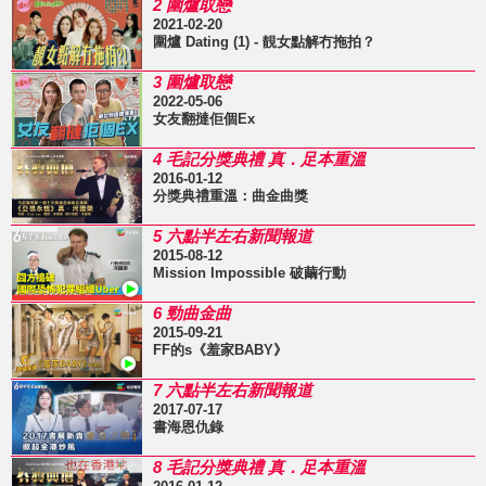
2 圍爐取戀
2021-02-20
圍爐 Dating (1) - 靚女點解冇拖拍？
3 圍爐取戀
2022-05-06
女友翻撻佢個Ex
4 毛記分獎典禮 真．足本重溫
2016-01-12
分獎典禮重溫：曲金曲獎
5 六點半左右新聞報道
2015-08-12
Mission Impossible 破繭行動
6 勁曲金曲
2015-09-21
FF的s《羞家BABY》
7 六點半左右新聞報道
2017-07-17
書海恩仇錄
8 毛記分獎典禮 真．足本重溫