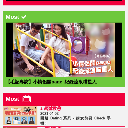
Most
【毛記專訪】小情侶開page 紀錄流浪喵星人
Most
1 圍爐取戀
2021-04-02
圍爐 Dating 系列 - 媾女前要 Check 手
機！