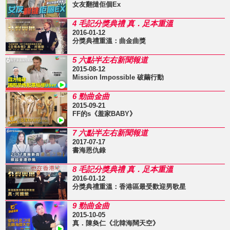
女友翻撻佢個Ex
4 毛記分獎典禮 真．足本重溫
2016-01-12
分獎典禮重溫：曲金曲獎
5 六點半左右新聞報道
2015-08-12
Mission Impossible 破繭行動
6 勁曲金曲
2015-09-21
FF的s《羞家BABY》
7 六點半左右新聞報道
2017-07-17
書海恩仇錄
8 毛記分獎典禮 真．足本重溫
2016-01-12
分獎典禮重溫：香港區最受歡迎男歌星
9 勁曲金曲
2015-10-05
真．陳奐仁《北韓海闊天空》