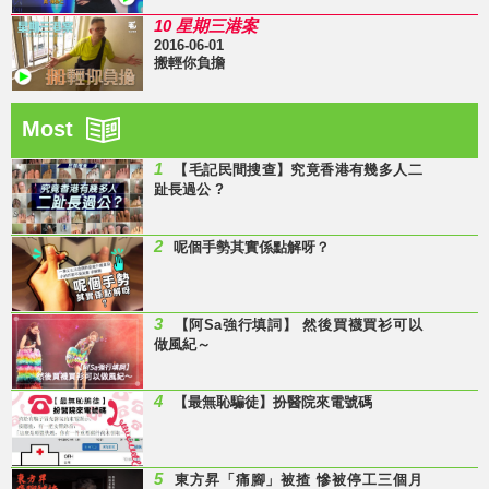
10 星期三港案
2016-06-01
搬輕你負擔
Most
1
【毛記民間搜查】究竟香港有幾多人二
趾長過公 ?
2
呢個手勢其實係點解呀？
3
【阿Sa強行填詞】 然後買襪買衫可以
做風紀～
4
【最無恥騙徒】扮醫院來電號碼
5
東方昇「痛腳」被揸 慘被停工三個月