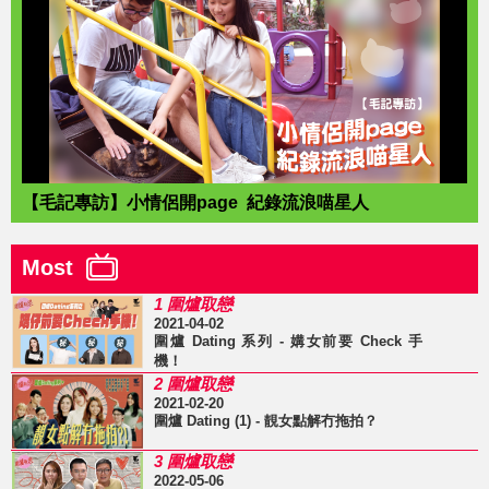
【毛記專訪】小情侶開page 紀錄流浪喵星人
Most
1 圍爐取戀
2021-04-02
圍爐 Dating 系列 - 媾女前要 Check 手
機！
2 圍爐取戀
2021-02-20
圍爐 Dating (1) - 靚女點解冇拖拍？
3 圍爐取戀
2022-05-06