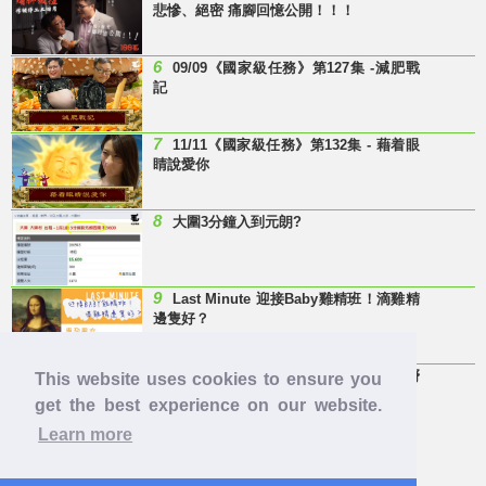
悲慘、絕密 痛腳回憶公開！！！
6
09/09《國家級任務》第127集 -減肥戰
記
7
11/11《國家級任務》第132集 - 藉着眼
睛說愛你
8
大圍3分鐘入到元朗?
9
Last Minute 迎接Baby雞精班！滴雞精
邊隻好？
10
【童年回憶】 有冇人記得呢兩隻嘢
This website uses cookies to ensure you
呀？
get the best experience on our website.
Learn more