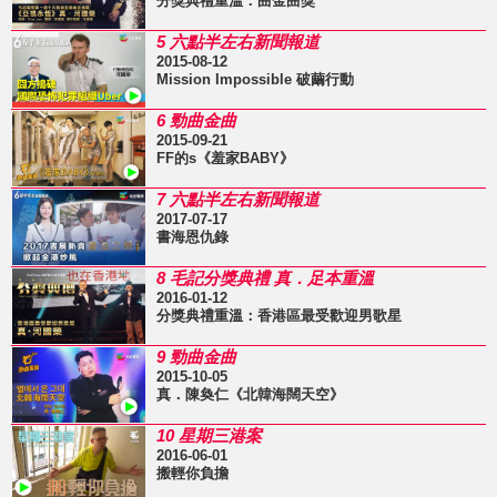
分獎典禮重溫：曲金曲獎
5 六點半左右新聞報道
2015-08-12
Mission Impossible 破繭行動
6 勁曲金曲
2015-09-21
FF的s《羞家BABY》
7 六點半左右新聞報道
2017-07-17
書海恩仇錄
8 毛記分獎典禮 真．足本重溫
2016-01-12
分獎典禮重溫：香港區最受歡迎男歌星
9 勁曲金曲
2015-10-05
真．陳奐仁《北韓海闊天空》
10 星期三港案
2016-06-01
搬輕你負擔