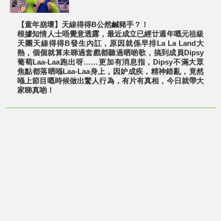
【童年崩壞】天線得得B公然鹹豬手？！
根據知情人士唔覺意透露，最近成立已經廿週年嘅元祖級
天團天線得得B發生內訌，原因就係早排La La Land大
熱，個個就算未睇過套戲都聽過晒啲歌，搞到成員Dipsy
葡萄Laa-Laa跑出呀……更加有消息指，Dipsy不滿大眾
焦點都落晒喺Laa-Laa身上，因妒成疾，精神錯亂，竟然
喺上節目嘅時候做出驚人行為，有片有真相，今日就帶大
家睇真啲！