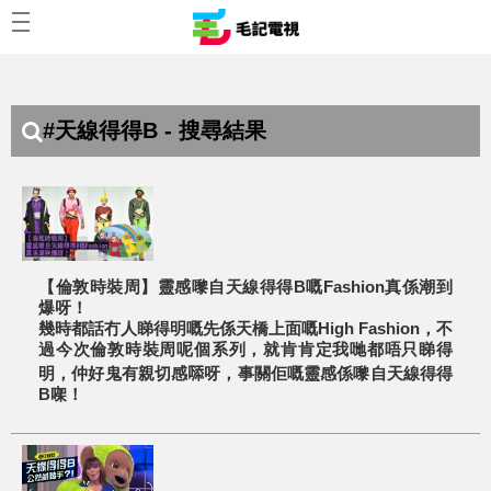
#天線得得B - 搜尋結果
【倫敦時裝周】靈感嚟自天線得得B嘅Fashion真係潮到
爆呀！
幾時都話冇人睇得明嘅先係天橋上面嘅High Fashion，不
過今次倫敦時裝周呢個系列，就肯肯定我哋都唔只睇得
明，仲好鬼有親切感𠻹呀，事關佢嘅靈感係嚟自天線得得
B㗎！