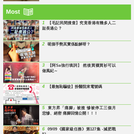
Most
1
【毛記民間搜查】究竟香港有幾多人二
趾長過公 ?
2
呢個手勢其實係點解呀？
3
【阿Sa強行填詞】 然後買襪買衫可以
做風紀～
4
【最無恥騙徒】扮醫院來電號碼
5
東方昇「痛腳」被揸 慘被停工三個月
悲慘、絕密 痛腳回憶公開！！！
6
09/09《國家級任務》第127集 -減肥戰