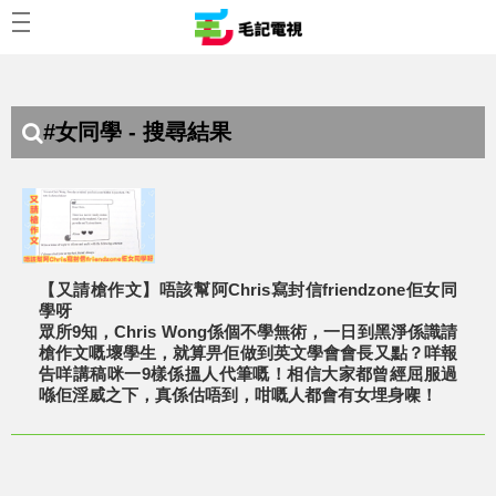
#女同學 - 搜尋結果
【又請槍作文】唔該幫阿Chris寫封信friendzone佢女同
學呀
眾所9知，Chris Wong係個不學無術，一日到黑淨係識請
槍作文嘅壞學生，就算畀佢做到英文學會會長又點？咩報
告咩講稿咪一9樣係搵人代筆嘅！相信大家都曾經屈服過
喺佢淫威之下，真係估唔到，咁嘅人都會有女埋身㗎！