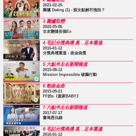
2021-02-20
圍爐 Dating (1) - 靚女點解冇拖拍？
3 圍爐取戀
2022-05-06
女友翻撻佢個Ex
4 毛記分獎典禮 真．足本重溫
2016-01-12
分獎典禮重溫：曲金曲獎
5 六點半左右新聞報道
2015-08-12
Mission Impossible 破繭行動
6 勁曲金曲
2015-09-21
FF的s《羞家BABY》
7 六點半左右新聞報道
2017-07-17
書海恩仇錄
8 毛記分獎典禮 真．足本重溫
2016-01-12