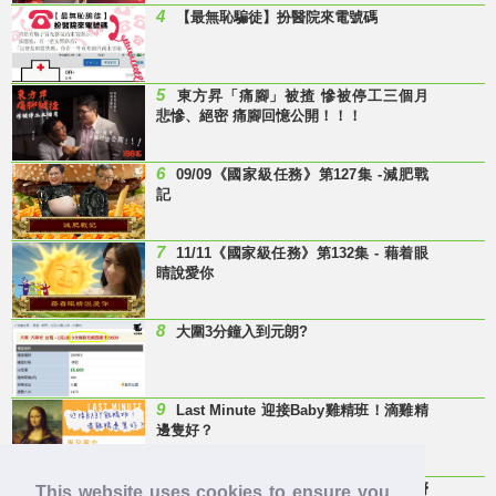
4
【最無恥騙徒】扮醫院來電號碼
5
東方昇「痛腳」被揸 慘被停工三個月
悲慘、絕密 痛腳回憶公開！！！
6
09/09《國家級任務》第127集 -減肥戰
記
7
11/11《國家級任務》第132集 - 藉着眼
睛說愛你
8
大圍3分鐘入到元朗?
9
Last Minute 迎接Baby雞精班！滴雞精
邊隻好？
10
【童年回憶】 有冇人記得呢兩隻嘢
This website uses cookies to ensure you