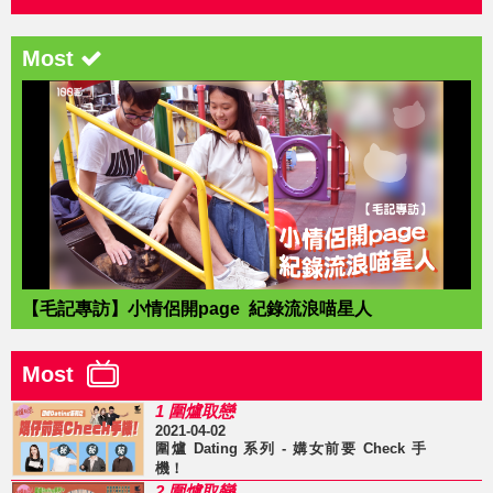
Most
【毛記專訪】小情侶開page 紀錄流浪喵星人
Most
1 圍爐取戀
2021-04-02
圍爐 Dating 系列 - 媾女前要 Check 手
機！
2 圍爐取戀