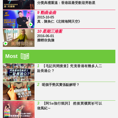
分獎典禮重溫：香港區最受歡迎男歌星
9 勁曲金曲
2015-10-05
真．陳奐仁《北韓海闊天空》
10 星期三港案
2016-06-01
搬輕你負擔
Most
1
【毛記民間搜查】究竟香港有幾多人二
趾長過公 ?
2
呢個手勢其實係點解呀？
3
【阿Sa強行填詞】 然後買襪買衫可以
做風紀～