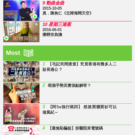
9 勁曲金曲
2015-10-05
真．陳奐仁《北韓海闊天空》
10 星期三港案
2016-06-01
搬輕你負擔
Most
1
【毛記民間搜查】究竟香港有幾多人二
趾長過公 ?
2
呢個手勢其實係點解呀？
3
【阿Sa強行填詞】 然後買襪買衫可以
做風紀～
4
【最無恥騙徒】扮醫院來電號碼