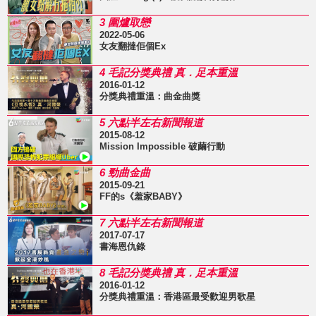
3 圍爐取戀
2022-05-06
女友翻撻佢個Ex
4 毛記分獎典禮 真．足本重溫
2016-01-12
分獎典禮重溫：曲金曲獎
5 六點半左右新聞報道
2015-08-12
Mission Impossible 破繭行動
6 勁曲金曲
2015-09-21
FF的s《羞家BABY》
7 六點半左右新聞報道
2017-07-17
書海恩仇錄
8 毛記分獎典禮 真．足本重溫
2016-01-12
分獎典禮重溫：香港區最受歡迎男歌星