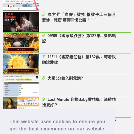
5
東方昇「痛腳」被揸 慘被停工三個月
悲慘、絕密 痛腳回憶公開！！！
6
09/09《國家級任務》第127集 -減肥戰
記
7
11/11《國家級任務》第132集 - 藉着眼
睛說愛你
8
大圍3分鐘入到元朗?
9
Last Minute 迎接Baby雞精班！滴雞精
邊隻好？
10
【童年回憶】 有冇人記得呢兩隻嘢
This website uses cookies to ensure you
呀？
get the best experience on our website.