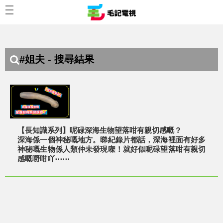
#姐夫 - 搜尋結果
【長知識系列】呢碌深海生物望落咁有親切感嘅？
深海係一個神秘嘅地方。睇紀錄片都話，深海裡面有好多
神秘嘅生物係人類仲未發現㗎！就好似呢碌望落咁有親切
感嘅嘢咁吖⋯⋯