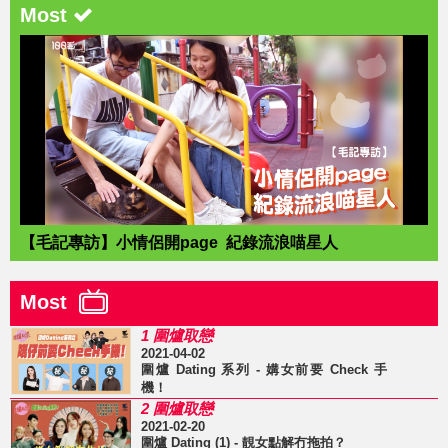
Most
【毛記專訪】小情侶開page 紀錄流浪喵星人
Most
1 圍爐取戀
2021-04-02
圍爐 Dating 系列 - 媾女前要 Check 手
機！
2 圍爐取戀
2021-02-20
圍爐 Dating (1) - 靚女點解冇拖拍？