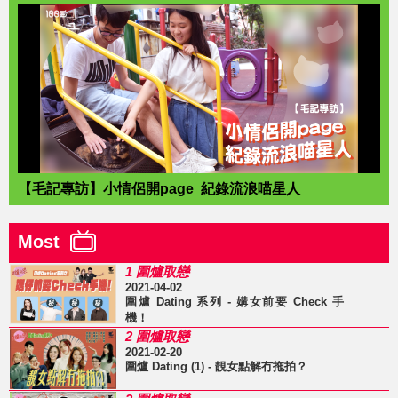
【毛記專訪】小情侶開page 紀錄流浪喵星人
Most
1 圍爐取戀
2021-04-02
圍爐 Dating 系列 - 媾女前要 Check 手
機！
2 圍爐取戀
2021-02-20
圍爐 Dating (1) - 靚女點解冇拖拍？