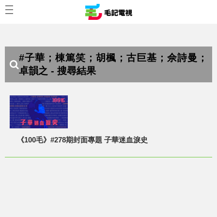
#子華；棟篤笑；胡楓；古巨基；佘詩曼；
卓韻之 - 搜尋結果
《100毛》#278期封面專題 子華迷血淚史