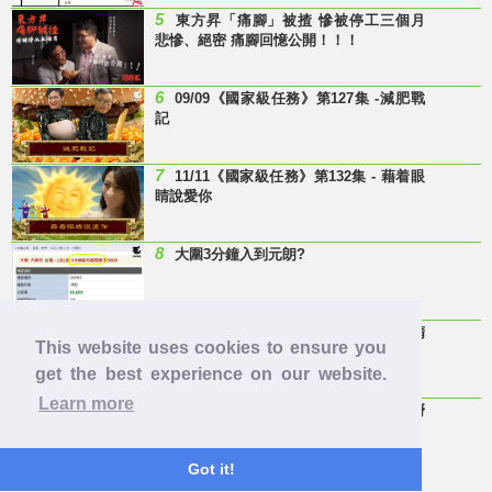
5
東方昇「痛腳」被揸 慘被停工三個月
悲慘、絕密 痛腳回憶公開！！！
6
09/09《國家級任務》第127集 -減肥戰
記
7
11/11《國家級任務》第132集 - 藉着眼
睛說愛你
8
大圍3分鐘入到元朗?
9
Last Minute 迎接Baby雞精班！滴雞精
This website uses cookies to ensure you
邊隻好？
get the best experience on our website.
Learn more
10
【童年回憶】 有冇人記得呢兩隻嘢
呀？
Got it!