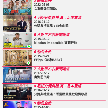
3 圍爐取戀
2022-05-06
女友翻撻佢個Ex
4 毛記分獎典禮 真．足本重溫
2016-01-12
分獎典禮重溫：曲金曲獎
5 六點半左右新聞報道
2015-08-12
Mission Impossible 破繭行動
6 勁曲金曲
2015-09-21
FF的s《羞家BABY》
7 六點半左右新聞報道
2017-07-17
書海恩仇錄
8 毛記分獎典禮 真．足本重溫
2016-01-12
分獎典禮重溫：香港區最受歡迎男歌星
9 勁曲金曲
2015-10-05