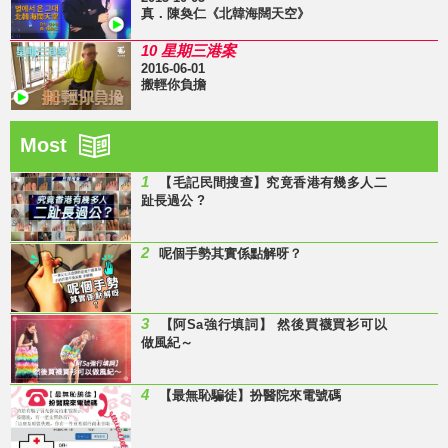
真．陳奐仁《北韓海闊天空》
10 星期三港案
2016-06-01
搬輕你負擔
Most
1
【毛記民間搜查】究竟香港有幾多人二
趾長過公 ?
2
呢個手勢其實係點解呀？
3
【阿Sa強行填詞】 然後買襪買衫可以
做風紀～
4
【最無恥騙徒】扮醫院來電號碼