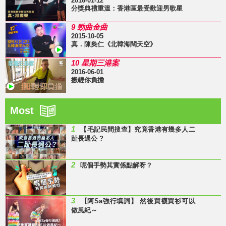
2016-01-12
分獎典禮重溫：香港區最受歡迎男歌星
9 勁曲金曲
2015-10-05
真．陳奐仁《北韓海闊天空》
10 星期三港案
2016-06-01
搬輕你負擔
Most
1
【毛記民間搜查】究竟香港有幾多人二
趾長過公 ?
2
呢個手勢其實係點解呀？
3
【阿Sa強行填詞】 然後買襪買衫可以
做風紀～