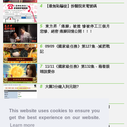
4
【最無恥騙徒】扮醫院來電號碼
5
東方昇「痛腳」被揸 慘被停工三個月
悲慘、絕密 痛腳回憶公開！！！
6
09/09《國家級任務》第127集 -減肥戰
記
7
11/11《國家級任務》第132集 - 藉着眼
睛說愛你
8
大圍3分鐘入到元朗?
9
Last Minute 迎接Baby雞精班！滴雞精
This website uses cookies to ensure you
邊隻好？
get the best experience on our website.
Learn more
10
【童年回憶】 有冇人記得呢兩隻嘢