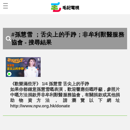
#孫慧雪 ；舌尖上的手踭；非牟利獸醫服務
協會 - 搜尋結果
《歡樂滿些牙》 1/4 孫慧雪 舌尖上的手踭
如果你都鍾意孫慧雪嘅表演，歡迎響應佢嘅呼籲，參照片
中嘅方法捐款畀非牟利獸醫服務協會，有關捐款或其他捐
助物資方法，請瀏覽以下網址
http://www.npv.org.hk/donate