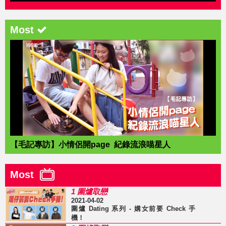
Most
【毛記專訪】小情侶開page 紀錄流浪喵星人
Most
1 圍爐取戀
2021-04-02
圍爐 Dating 系列 - 媾女前要 Check 手
機！