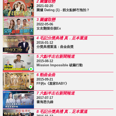
2 圍爐取戀
2021-02-20
圍爐 Dating (1) - 靚女點解冇拖拍？
3 圍爐取戀
2022-05-06
女友翻撻佢個Ex
4 毛記分獎典禮 真．足本重溫
2016-01-12
分獎典禮重溫：曲金曲獎
5 六點半左右新聞報道
2015-08-12
Mission Impossible 破繭行動
6 勁曲金曲
2015-09-21
FF的s《羞家BABY》
7 六點半左右新聞報道
2017-07-17
書海恩仇錄
8 毛記分獎典禮 真．足本重溫