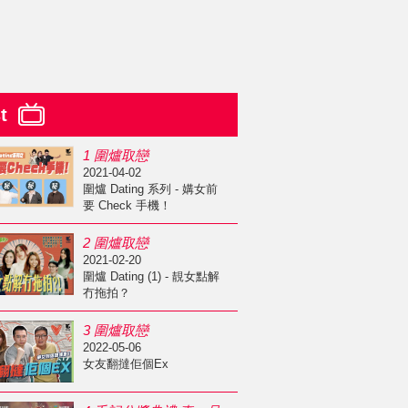
st
1 圍爐取戀
2021-04-02
圍爐 Dating 系列 - 媾女前
要 Check 手機！
2 圍爐取戀
2021-02-20
圍爐 Dating (1) - 靚女點解
冇拖拍？
3 圍爐取戀
2022-05-06
女友翻撻佢個Ex