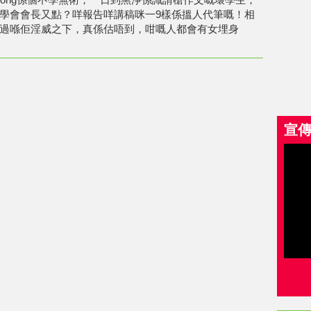
學會會長又點？咩報告咩講稿咪一9樣係搵人代筆嘅！相
過喺佢淫威之下，真係估唔到，咁嘅人都會有女埋身
宣