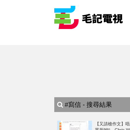
#寫信 - 搜尋結果
【又請槍作文】唔該幫
眾所9知，Chri