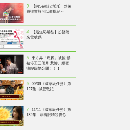
3
【阿Sa強行填詞】 然後
買襪買衫可以做風紀～
4
【最無恥騙徒】扮醫院
來電號碼
5
東方昇「痛腳」被揸 慘
被停工三個月 悲慘、絕密
痛腳回憶公開！！！
6
09/09《國家級任務》第
127集 -減肥戰記
7
11/11《國家級任務》第
132集 - 藉着眼睛說愛你