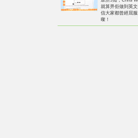
就算畀佢做到英文
信大家都曾經屈服
㗎！