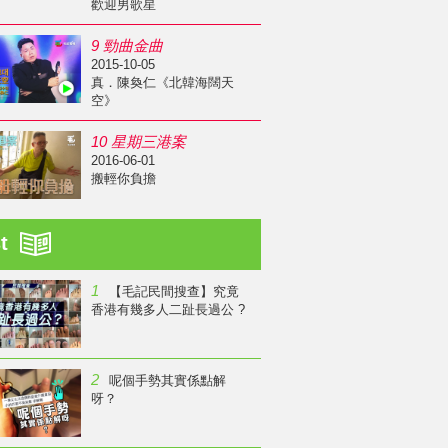
歡迎男歌星
9 勁曲金曲
2015-10-05
真．陳奐仁《北韓海闊天
空》
10 星期三港案
2016-06-01
搬輕你負擔
st
1
【毛記民間搜查】究竟
香港有幾多人二趾長過公 ?
2
呢個手勢其實係點解
呀？