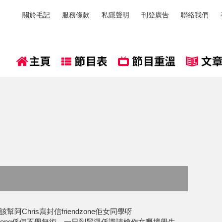
關於毛記
服務條款
私隱聲明
刊登廣告
聯絡我們
阿Chris寫封信friendzone佢女同學呀
s Wong係個不學無術，一日到黑淨係識請槍作文嘅壞學生，