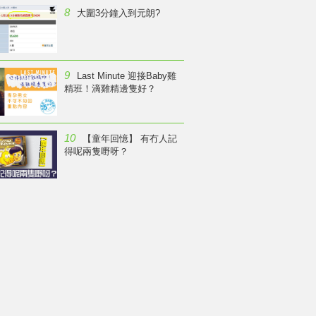
8
大圍3分鐘入到元朗?
9
Last Minute 迎接Baby雞
精班！滴雞精邊隻好？
10
【童年回憶】 有冇人記
得呢兩隻嘢呀？