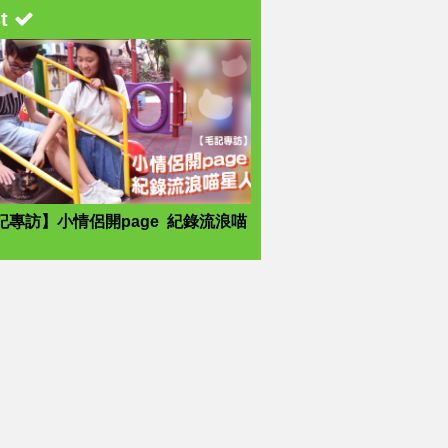
st
記專訪】小情侶開page 紀錄流浪喵