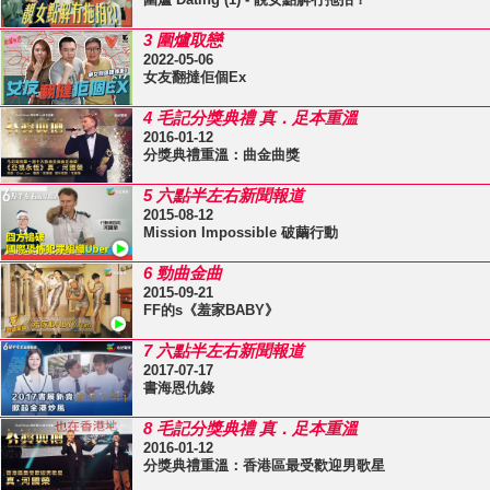
3 圍爐取戀
2022-05-06
女友翻撻佢個Ex
4 毛記分獎典禮 真．足本重溫
2016-01-12
分獎典禮重溫：曲金曲獎
5 六點半左右新聞報道
2015-08-12
Mission Impossible 破繭行動
6 勁曲金曲
2015-09-21
FF的s《羞家BABY》
7 六點半左右新聞報道
2017-07-17
書海恩仇錄
8 毛記分獎典禮 真．足本重溫
2016-01-12
分獎典禮重溫：香港區最受歡迎男歌星