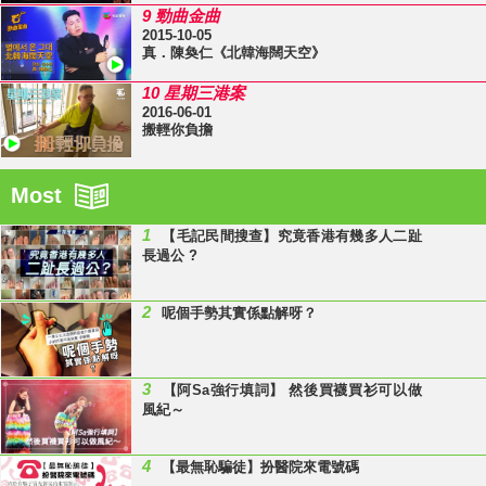
9 勁曲金曲
2015-10-05
真．陳奐仁《北韓海闊天空》
10 星期三港案
2016-06-01
搬輕你負擔
Most
1
【毛記民間搜查】究竟香港有幾多人二趾
長過公 ?
2
呢個手勢其實係點解呀？
3
【阿Sa強行填詞】 然後買襪買衫可以做
風紀～
4
【最無恥騙徒】扮醫院來電號碼