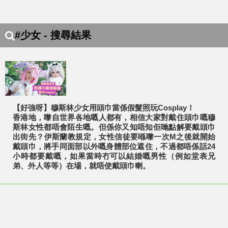
#少女 - 搜尋結果
【好強呀】穆斯林少女用頭巾當係假髮照玩Cosplay！
香港地，嚟自世界各地嘅人都有，相信大家對戴住頭巾嘅穆
斯林女性都唔會陌生嘅。但係你又知唔知佢哋點解要戴頭巾
出街先？伊斯蘭教規定，女性信徒要喺嚟一次M之後就開始
戴頭巾，將手同面部以外嘅身體部位遮住，不過都唔係話24
小時都要戴嘅，如果當時冇可以結婚嘅男性（例如堂表兄
弟、外人等等）在場，就唔使戴頭巾喇。