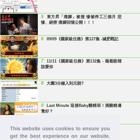
5
東方昇「痛腳」被揸 慘被停工三個月 悲
慘、絕密 痛腳回憶公開！！！
6
09/09《國家級任務》第127集 -減肥戰記
7
11/11《國家級任務》第132集 - 藉着眼睛
說愛你
8
大圍3分鐘入到元朗?
9
Last Minute 迎接Baby雞精班！滴雞精邊
隻好？
10
【童年回憶】 有冇人記得呢兩隻嘢呀？
This website uses cookies to ensure you
get the best experience on our website.