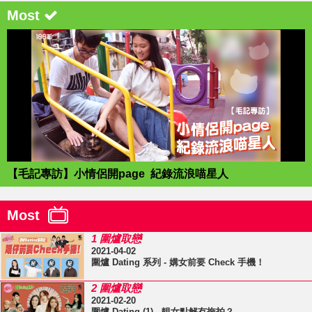
Most
【毛記專訪】小情侶開page 紀錄流浪喵星人
Most
1 圍爐取戀
2021-04-02
圍爐 Dating 系列 - 媾女前要 Check 手機！
2 圍爐取戀
2021-02-20
圍爐 Dating (1) - 靚女點解冇拖拍？