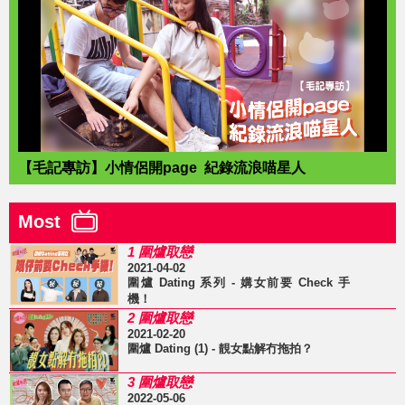
【毛記專訪】小情侶開page 紀錄流浪喵星人
Most
1 圍爐取戀
2021-04-02
圍爐 Dating 系列 - 媾女前要 Check 手
機！
2 圍爐取戀
2021-02-20
圍爐 Dating (1) - 靚女點解冇拖拍？
3 圍爐取戀
2022-05-06