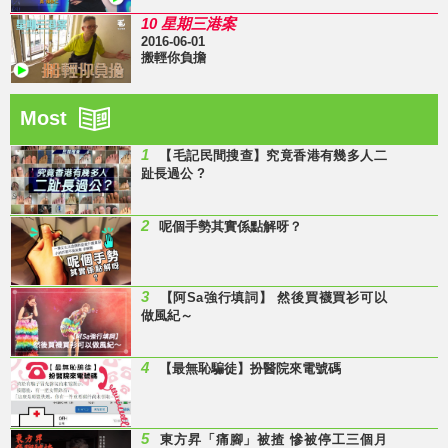
10 星期三港案
2016-06-01
搬輕你負擔
Most
1
【毛記民間搜查】究竟香港有幾多人二
趾長過公 ?
2
呢個手勢其實係點解呀？
3
【阿Sa強行填詞】 然後買襪買衫可以
做風紀～
4
【最無恥騙徒】扮醫院來電號碼
5
東方昇「痛腳」被揸 慘被停工三個月