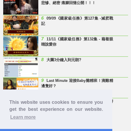
悲慘、絕密 痛腳回憶公開！！！
6
09/09《國家級任務》第127集 -減肥戰
記
7
11/11《國家級任務》第132集 - 藉着眼
睛說愛你
8
大圍3分鐘入到元朗?
9
Last Minute 迎接Baby雞精班！滴雞精
邊隻好？
10
【童年回憶】 有冇人記得呢兩隻嘢
This website uses cookies to ensure you
呀？
get the best experience on our website.
Learn more