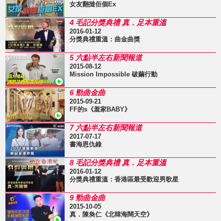
女友翻撻佢個Ex
4 毛記分獎典禮 真．足本重溫
2016-01-12
分獎典禮重溫：曲金曲獎
5 六點半左右新聞報道
2015-08-12
Mission Impossible 破繭行動
6 勁曲金曲
2015-09-21
FF的s《羞家BABY》
7 六點半左右新聞報道
2017-07-17
書海恩仇錄
8 毛記分獎典禮 真．足本重溫
2016-01-12
分獎典禮重溫：香港區最受歡迎男歌星
9 勁曲金曲
2015-10-05
真．陳奐仁《北韓海闊天空》