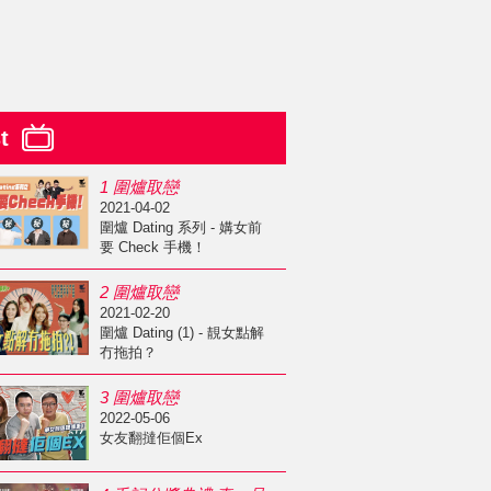
st
1 圍爐取戀
2021-04-02
圍爐 Dating 系列 - 媾女前
要 Check 手機！
2 圍爐取戀
2021-02-20
圍爐 Dating (1) - 靚女點解
冇拖拍？
3 圍爐取戀
2022-05-06
女友翻撻佢個Ex