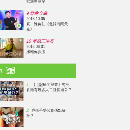
歡迎男歌星
9 勁曲金曲
2015-10-05
真．陳奐仁《北韓海闊天
空》
10 星期三港案
2016-06-01
搬輕你負擔
st
1
【毛記民間搜查】究竟
香港有幾多人二趾長過公 ?
2
呢個手勢其實係點解
呀？