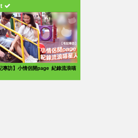
st
記專訪】小情侶開page 紀錄流浪喵