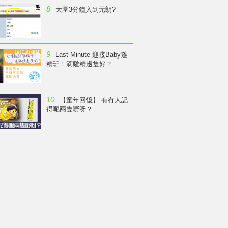
8
大圍3分鐘入到元朗?
9
Last Minute 迎接Baby雞
精班！滴雞精邊隻好？
10
【童年回憶】 有冇人記
得呢兩隻嘢呀？