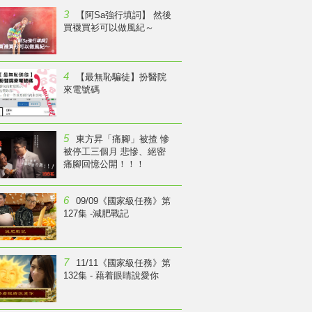
3
【阿Sa強行填詞】 然後
買襪買衫可以做風紀～
4
【最無恥騙徒】扮醫院
來電號碼
5
東方昇「痛腳」被揸 慘
被停工三個月 悲慘、絕密
痛腳回憶公開！！！
6
09/09《國家級任務》第
127集 -減肥戰記
7
11/11《國家級任務》第
132集 - 藉着眼睛說愛你