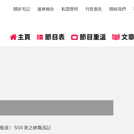
關於毛記
服務條款
私隱聲明
刊登廣告
聯絡我們
道》 5/10 黃之鋒飄流記