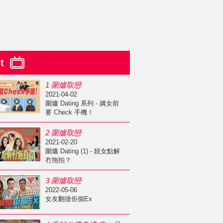
st
1 圍爐取戀
2021-04-02
圍爐 Dating 系列 - 媾女前
要 Check 手機！
2 圍爐取戀
2021-02-20
圍爐 Dating (1) - 靚女點解
冇拖拍？
3 圍爐取戀
2022-05-06
女友翻撻佢個Ex