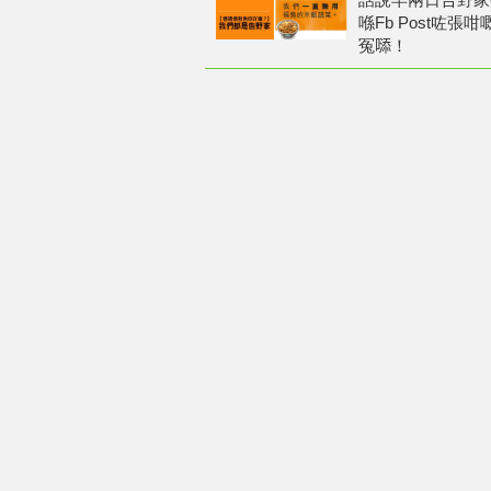
喺Fb Post咗
冤𠻹！