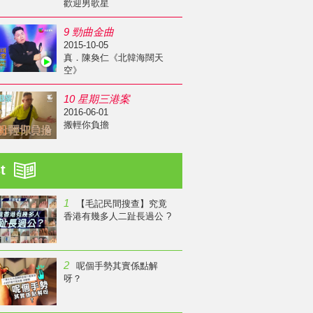
歡迎男歌星
9 勁曲金曲
2015-10-05
真．陳奐仁《北韓海闊天
空》
10 星期三港案
2016-06-01
搬輕你負擔
st
1
【毛記民間搜查】究竟
香港有幾多人二趾長過公 ?
2
呢個手勢其實係點解
呀？