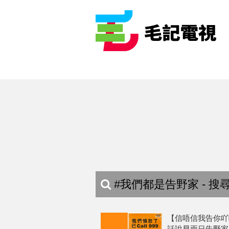
#我們都是告野家 - 搜
【信唔信我告你吖
話說早兩日告野家畀