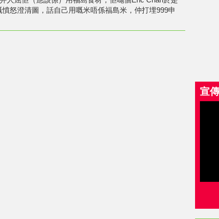
張咁嘅憤怒澄清圖，話自己用嘅米唔係福島米，仲打埋999申
宣