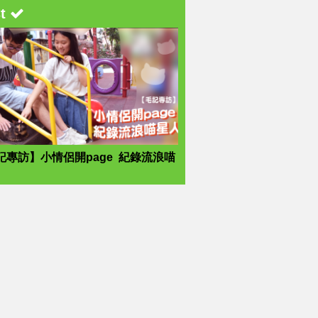
st
記專訪】小情侶開page 紀錄流浪喵