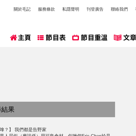
關於毛記
服務條款
私隱聲明
刊登廣告
聯絡我們
尋結果
嗱？】 我們都是告野家
人屈佢（應該係）用福島食材，佢哋個Eric Chan於是