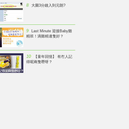
8
大圍3分鐘入到元朗?
9
Last Minute 迎接Baby雞
精班！滴雞精邊隻好？
10
【童年回憶】 有冇人記
得呢兩隻嘢呀？