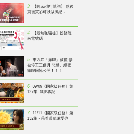
3
【阿Sa強行填詞】 然後
買襪買衫可以做風紀～
4
【最無恥騙徒】扮醫院
來電號碼
5
東方昇「痛腳」被揸 慘
被停工三個月 悲慘、絕密
痛腳回憶公開！！！
6
09/09《國家級任務》第
127集 -減肥戰記
7
11/11《國家級任務》第
132集 - 藉着眼睛說愛你