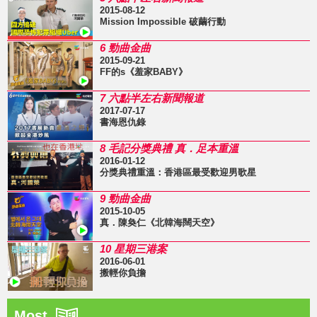
2015-08-12
Mission Impossible 破繭行動
6 勁曲金曲
2015-09-21
FF的s《羞家BABY》
7 六點半左右新聞報道
2017-07-17
書海恩仇錄
8 毛記分獎典禮 真．足本重溫
2016-01-12
分獎典禮重溫：香港區最受歡迎男歌星
9 勁曲金曲
2015-10-05
真．陳奐仁《北韓海闊天空》
10 星期三港案
2016-06-01
搬輕你負擔
Most