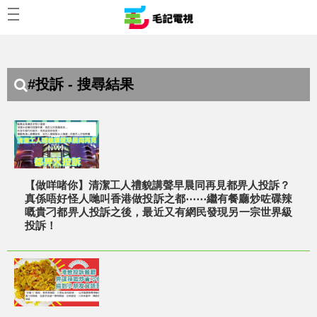
#投訴 - 搜尋結果
【做咩啫你】清潔工人禮貌講聲早晨同再見都畀人投訴？
真係唔好怪人哋叫香港做投訴之都⋯⋯繼有餐廳炒咗碟辣
嘅貴刁都畀人投訴之後，最近又有網民發現另一宗世界級
投訴！