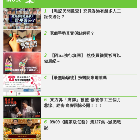
1
【毛記民間搜查】究竟香港有幾多人二
趾長過公 ?
2
呢個手勢其實係點解呀？
3
【阿Sa強行填詞】 然後買襪買衫可以
做風紀～
4
【最無恥騙徒】扮醫院來電號碼
5
東方昇「痛腳」被揸 慘被停工三個月
悲慘、絕密 痛腳回憶公開！！！
6
09/09《國家級任務》第127集 -減肥戰
記