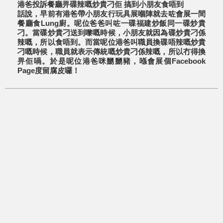
港爸投訴餐廳畀碟辣嘅炒貴刁佢 搞到小朋友食唔到
話說，早前有港爸帶小朋友行玩具展嗰陣就去咗會展一間
餐廳食Lung廚。呢位爸爸叫咗一碟福建炒飯同一碟炒貴
刁。當碟炒貴刁送到嚟嘅時候，小朋友就因為碟炒貴刁係
辣嘅，所以食唔到。而當呢位港爸叫職員換碟唔辣嘅炒貴
刁嘅時候，職員就表示傳統嘅炒貴刁係辣嘅，所以冇得換
畀佢喎。於是呢位港爸咪嬲嬲豬，喺會展個Facebook
Page度留腐皮囉！