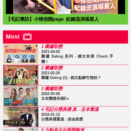
【毛記專訪】小情侶開page 紀錄流浪喵星人
Most
1 圍爐取戀
2021-04-02
圍爐 Dating 系列 - 媾女前要 Check 手
機！
2 圍爐取戀
2021-02-20
圍爐 Dating (1) - 靚女點解冇拖拍？
3 圍爐取戀
2022-05-06
女友翻撻佢個Ex
4 毛記分獎典禮 真．足本重溫
2016-01-12
分獎典禮重溫：曲金曲獎
5 六點半左右新聞報道