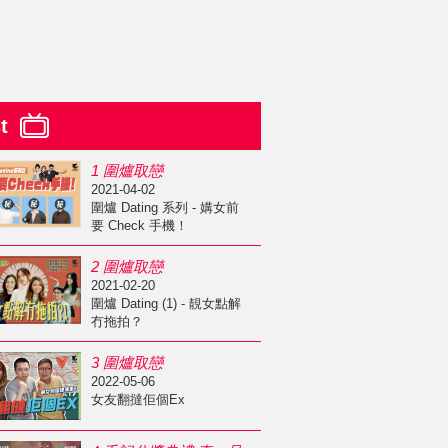
st
1 圍爐取戀
2021-04-02
圍爐 Dating 系列 - 媾女前
要 Check 手機！
2 圍爐取戀
2021-02-20
圍爐 Dating (1) - 靚女點解
冇拖拍？
3 圍爐取戀
2022-05-06
女友翻撻佢個Ex