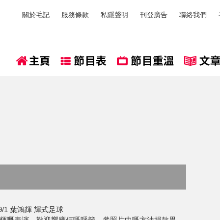
關於毛記
服務條款
私隱聲明
刊登廣告
聯絡我們
/1 葉鴻輝 輝式足球
輝嘅表演，歡迎響應佢嘅呼籲，參照片中嘅方法捐款畀