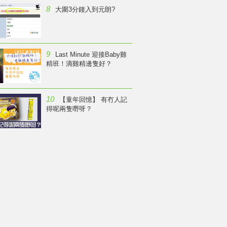
8
大圍3分鐘入到元朗?
9
Last Minute 迎接Baby雞
精班！滴雞精邊隻好？
10
【童年回憶】 有冇人記
得呢兩隻嘢呀？