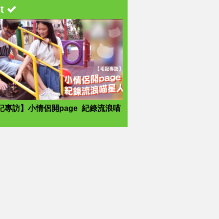
st
記專訪】小情侶開page 紀錄流浪喵