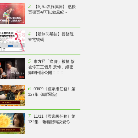
3
【阿Sa強行填詞】 然後
買襪買衫可以做風紀～
4
【最無恥騙徒】扮醫院
來電號碼
5
東方昇「痛腳」被揸 慘
被停工三個月 悲慘、絕密
痛腳回憶公開！！！
6
09/09《國家級任務》第
127集 -減肥戰記
7
11/11《國家級任務》第
132集 - 藉着眼睛說愛你