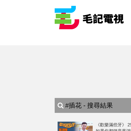
#插花 - 搜尋結果
《歡樂滿些牙》 29
如果你都鍾意葉鴻