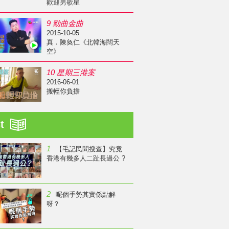
歡迎男歌星
9 勁曲金曲
2015-10-05
真．陳奐仁《北韓海闊天
空》
10 星期三港案
2016-06-01
搬輕你負擔
st
1
【毛記民間搜查】究竟
香港有幾多人二趾長過公 ?
2
呢個手勢其實係點解
呀？