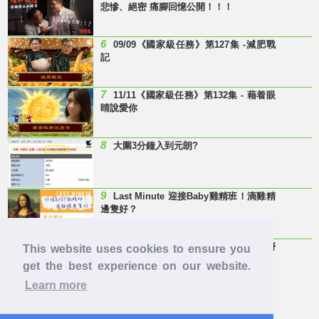
悲慘、絕密 痛腳回憶公開！！！
6
09/09《國家級任務》第127集 -減肥戰
記
7
11/11《國家級任務》第132集 - 藉着眼
睛說愛你
8
大圍3分鐘入到元朗?
9
Last Minute 迎接Baby雞精班！滴雞精
邊隻好？
10
【童年回憶】 有冇人記得呢兩隻嘢
This website uses cookies to ensure you
呀？
get the best experience on our website.
Learn more