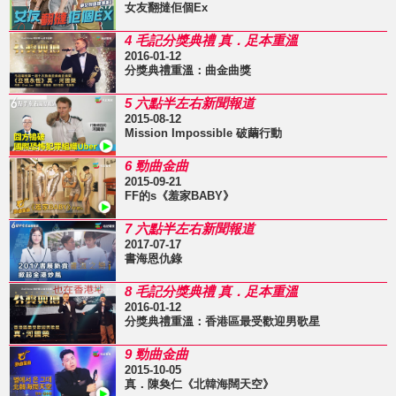
女友翻撻佢個Ex
4 毛記分獎典禮 真．足本重溫
2016-01-12
分獎典禮重溫：曲金曲獎
5 六點半左右新聞報道
2015-08-12
Mission Impossible 破繭行動
6 勁曲金曲
2015-09-21
FF的s《羞家BABY》
7 六點半左右新聞報道
2017-07-17
書海恩仇錄
8 毛記分獎典禮 真．足本重溫
2016-01-12
分獎典禮重溫：香港區最受歡迎男歌星
9 勁曲金曲
2015-10-05
真．陳奐仁《北韓海闊天空》