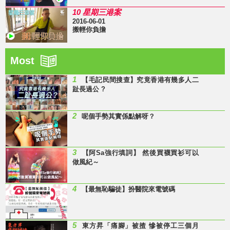
10 星期三港案
2016-06-01
搬輕你負擔
Most
1
【毛記民間搜查】究竟香港有幾多人二
趾長過公 ?
2
呢個手勢其實係點解呀？
3
【阿Sa強行填詞】 然後買襪買衫可以
做風紀～
4
【最無恥騙徒】扮醫院來電號碼
5
東方昇「痛腳」被揸 慘被停工三個月