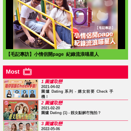
【毛記專訪】小情侶開page 紀錄流浪喵星人
Most
1 圍爐取戀
2021-04-02
圍爐 Dating 系列 - 媾女前要 Check 手
機！
2 圍爐取戀
2021-02-20
圍爐 Dating (1) - 靚女點解冇拖拍？
3 圍爐取戀
2022-05-06