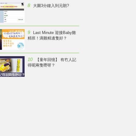
8
大圍3分鐘入到元朗?
9
Last Minute 迎接Baby雞
精班！滴雞精邊隻好？
10
【童年回憶】 有冇人記
得呢兩隻嘢呀？