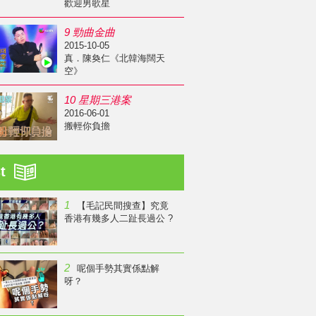
歡迎男歌星
9 勁曲金曲
2015-10-05
真．陳奐仁《北韓海闊天
空》
10 星期三港案
2016-06-01
搬輕你負擔
st
1
【毛記民間搜查】究竟
香港有幾多人二趾長過公 ?
2
呢個手勢其實係點解
呀？