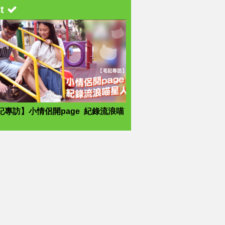
st
記專訪】小情侶開page 紀錄流浪喵