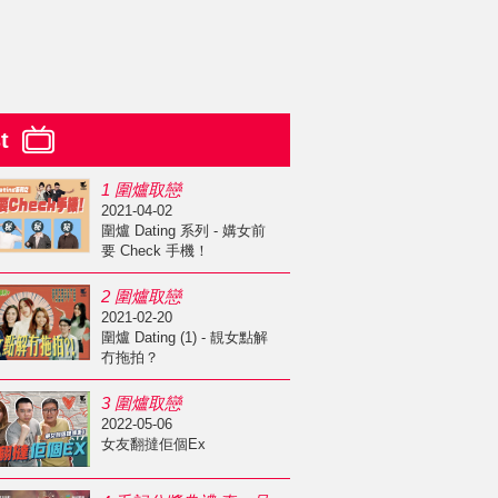
st
1 圍爐取戀
2021-04-02
圍爐 Dating 系列 - 媾女前
要 Check 手機！
2 圍爐取戀
2021-02-20
圍爐 Dating (1) - 靚女點解
冇拖拍？
3 圍爐取戀
2022-05-06
女友翻撻佢個Ex