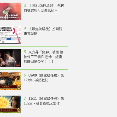
3
【阿Sa強行填詞】 然後
買襪買衫可以做風紀～
4
【最無恥騙徒】扮醫院
來電號碼
5
東方昇「痛腳」被揸 慘
被停工三個月 悲慘、絕密
痛腳回憶公開！！！
6
09/09《國家級任務》第
127集 -減肥戰記
7
11/11《國家級任務》第
132集 - 藉着眼睛說愛你