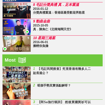
8 毛記分獎典禮 真．足本重溫
2016-01-12
分獎典禮重溫：香港區最受歡迎男歌星
9 勁曲金曲
2015-10-05
真．陳奐仁《北韓海闊天空》
10 星期三港案
2016-06-01
搬輕你負擔
Most
1
【毛記民間搜查】究竟香港有幾多人二
趾長過公 ?
2
呢個手勢其實係點解呀？
3
【阿Sa強行填詞】 然後買襪買衫可以