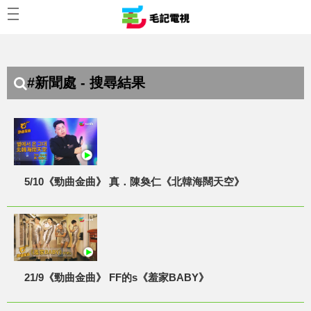
#新聞處 - 搜尋結果
5/10《勁曲金曲》 真．陳奐仁《北韓海闊天空》
21/9《勁曲金曲》 FF的s《羞家BABY》