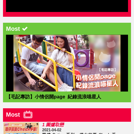
Most
【毛記專訪】小情侶開page 紀錄流浪喵星人
Most
1 圍爐取戀
2021-04-02