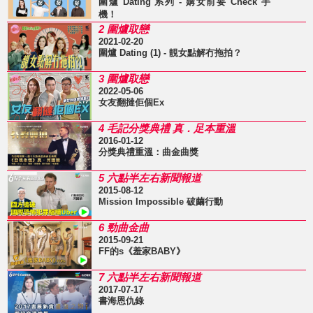
圍爐 Dating 系列 - 媾女前要 Check 手
機！
2 圍爐取戀
2021-02-20
圍爐 Dating (1) - 靚女點解冇拖拍？
3 圍爐取戀
2022-05-06
女友翻撻佢個Ex
4 毛記分獎典禮 真．足本重溫
2016-01-12
分獎典禮重溫：曲金曲獎
5 六點半左右新聞報道
2015-08-12
Mission Impossible 破繭行動
6 勁曲金曲
2015-09-21
FF的s《羞家BABY》
7 六點半左右新聞報道
2017-07-17
書海恩仇錄