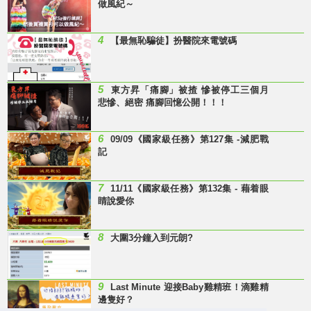
做風紀～
4
【最無恥騙徒】扮醫院來電號碼
5
東方昇「痛腳」被揸 慘被停工三個月
悲慘、絕密 痛腳回憶公開！！！
6
09/09《國家級任務》第127集 -減肥戰
記
7
11/11《國家級任務》第132集 - 藉着眼
睛說愛你
8
大圍3分鐘入到元朗?
9
Last Minute 迎接Baby雞精班！滴雞精
邊隻好？