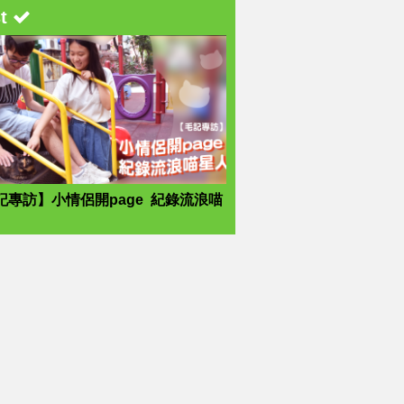
st
記專訪】小情侶開page 紀錄流浪喵