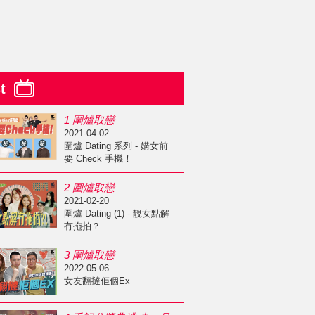
st
1 圍爐取戀
2021-04-02
圍爐 Dating 系列 - 媾女前
要 Check 手機！
2 圍爐取戀
2021-02-20
圍爐 Dating (1) - 靚女點解
冇拖拍？
3 圍爐取戀
2022-05-06
女友翻撻佢個Ex