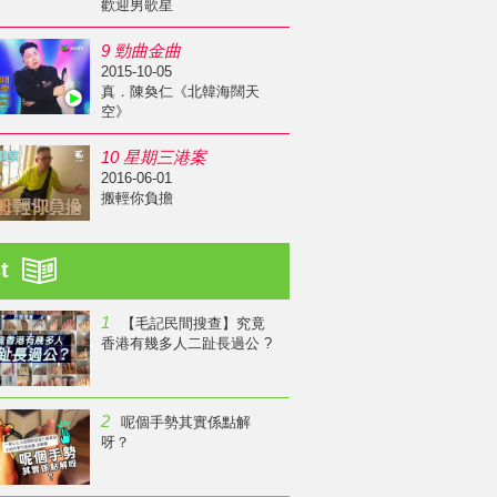
歡迎男歌星
9 勁曲金曲
2015-10-05
真．陳奐仁《北韓海闊天
空》
10 星期三港案
2016-06-01
搬輕你負擔
st
1
【毛記民間搜查】究竟
香港有幾多人二趾長過公 ?
2
呢個手勢其實係點解
呀？