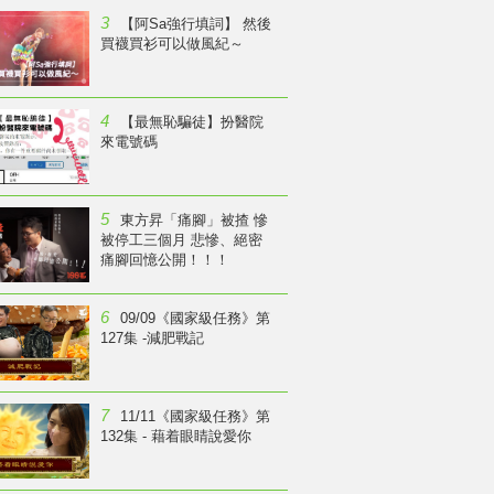
3
【阿Sa強行填詞】 然後
買襪買衫可以做風紀～
4
【最無恥騙徒】扮醫院
來電號碼
5
東方昇「痛腳」被揸 慘
被停工三個月 悲慘、絕密
痛腳回憶公開！！！
6
09/09《國家級任務》第
127集 -減肥戰記
7
11/11《國家級任務》第
132集 - 藉着眼睛說愛你