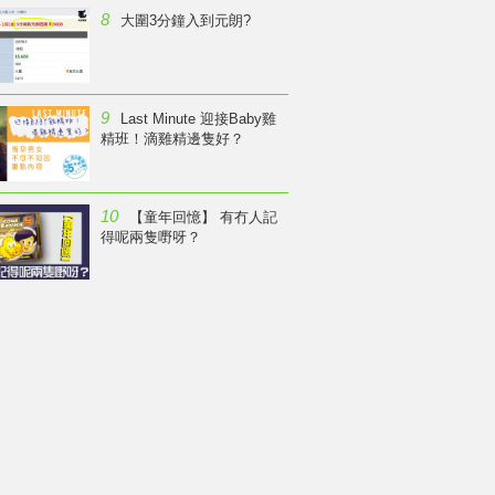
8
大圍3分鐘入到元朗?
9
Last Minute 迎接Baby雞
精班！滴雞精邊隻好？
10
【童年回憶】 有冇人記
得呢兩隻嘢呀？