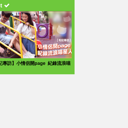
st
記專訪】小情侶開page 紀錄流浪喵