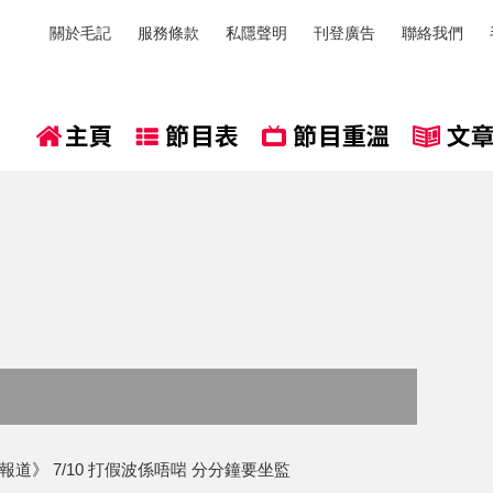
關於毛記
服務條款
私隱聲明
刊登廣告
聯絡我們
道》 7/10 打假波係唔啱 分分鐘要坐監