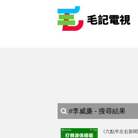
#李威廉 - 搜尋結果
《六點半左右新聞報