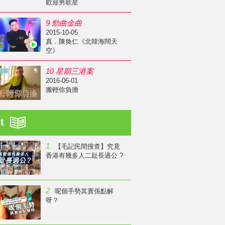
歡迎男歌星
9 勁曲金曲
2015-10-05
真．陳奐仁《北韓海闊天
空》
10 星期三港案
2016-06-01
搬輕你負擔
st
1
【毛記民間搜查】究竟
香港有幾多人二趾長過公 ?
2
呢個手勢其實係點解
呀？