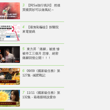
3
【阿Sa強行填詞】 然後
買襪買衫可以做風紀～
4
【最無恥騙徒】扮醫院
來電號碼
5
東方昇「痛腳」被揸 慘
被停工三個月 悲慘、絕密
痛腳回憶公開！！！
6
09/09《國家級任務》第
127集 -減肥戰記
7
11/11《國家級任務》第
132集 - 藉着眼睛說愛你