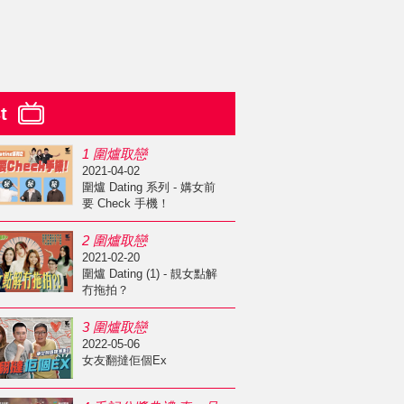
st
1 圍爐取戀
2021-04-02
圍爐 Dating 系列 - 媾女前
要 Check 手機！
2 圍爐取戀
2021-02-20
圍爐 Dating (1) - 靚女點解
冇拖拍？
3 圍爐取戀
2022-05-06
女友翻撻佢個Ex