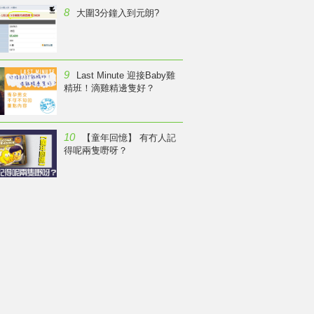
8
大圍3分鐘入到元朗?
9
Last Minute 迎接Baby雞
精班！滴雞精邊隻好？
10
【童年回憶】 有冇人記
得呢兩隻嘢呀？