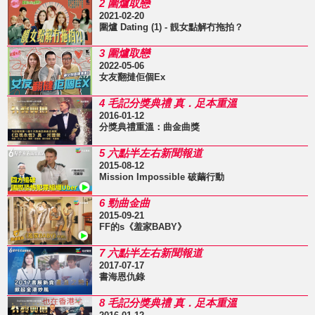
2 圍爐取戀
2021-02-20
圍爐 Dating (1) - 靚女點解冇拖拍？
3 圍爐取戀
2022-05-06
女友翻撻佢個Ex
4 毛記分獎典禮 真．足本重溫
2016-01-12
分獎典禮重溫：曲金曲獎
5 六點半左右新聞報道
2015-08-12
Mission Impossible 破繭行動
6 勁曲金曲
2015-09-21
FF的s《羞家BABY》
7 六點半左右新聞報道
2017-07-17
書海恩仇錄
8 毛記分獎典禮 真．足本重溫