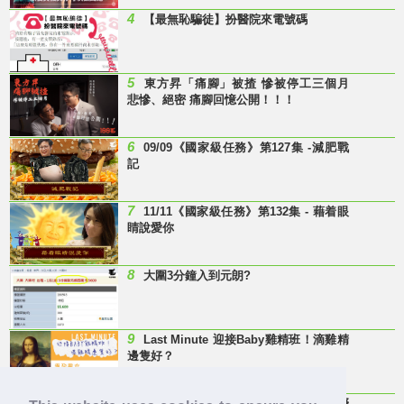
4
【最無恥騙徒】扮醫院來電號碼
5
東方昇「痛腳」被揸 慘被停工三個月
悲慘、絕密 痛腳回憶公開！！！
6
09/09《國家級任務》第127集 -減肥戰
記
7
11/11《國家級任務》第132集 - 藉着眼
睛說愛你
8
大圍3分鐘入到元朗?
9
Last Minute 迎接Baby雞精班！滴雞精
邊隻好？
10
【童年回憶】 有冇人記得呢兩隻嘢