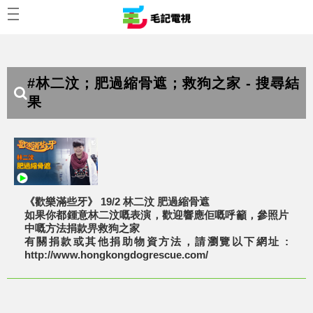
#林二汶；肥過縮骨遮；救狗之家 - 搜尋結
果
《歡樂滿些牙》 19/2 林二汶 肥過縮骨遮
如果你都鍾意林二汶嘅表演，歡迎響應佢嘅呼籲，參照片
中嘅方法捐款畀救狗之家
有關捐款或其他捐助物資方法，請瀏覽以下網址 :
http://www.hongkongdogrescue.com/