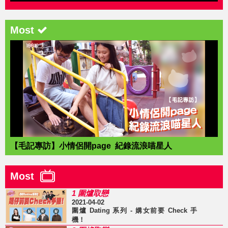
Most
【毛記專訪】小情侶開page 紀錄流浪喵星人
Most
1 圍爐取戀
2021-04-02
圍爐 Dating 系列 - 媾女前要 Check 手
機！