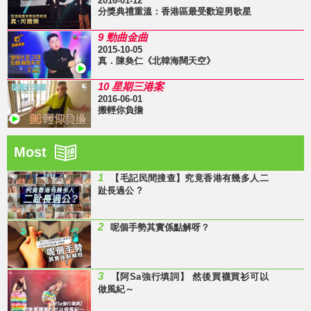
2016-01-12
分獎典禮重溫：香港區最受歡迎男歌星
9 勁曲金曲
2015-10-05
真．陳奐仁《北韓海闊天空》
10 星期三港案
2016-06-01
搬輕你負擔
Most
1
【毛記民間搜查】究竟香港有幾多人二
趾長過公 ?
2
呢個手勢其實係點解呀？
3
【阿Sa強行填詞】 然後買襪買衫可以
做風紀～