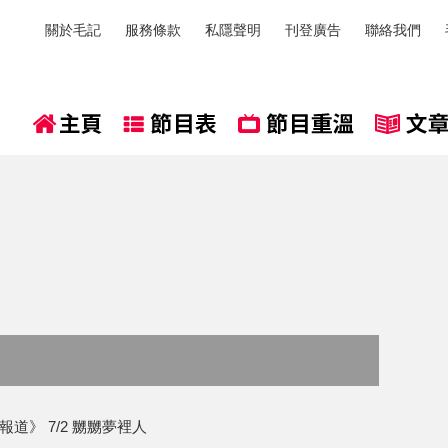
關於毛記
服務條款
私隱聲明
刊登廣告
聯絡我們
道》 7/2 嬲嬲夢裡人