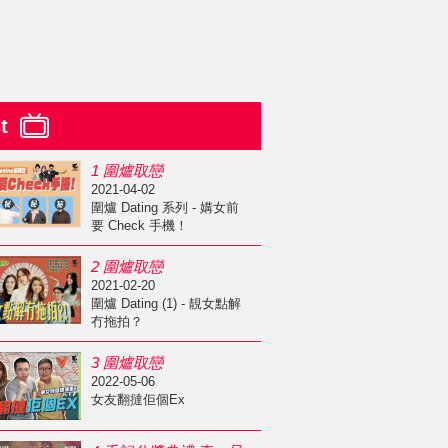
st
1 圍爐取戀
2021-04-02
圍爐 Dating 系列 - 媾女前
要 Check 手機！
2 圍爐取戀
2021-02-20
圍爐 Dating (1) - 靚女點解
冇拖拍？
3 圍爐取戀
2022-05-06
女友翻撻佢個Ex