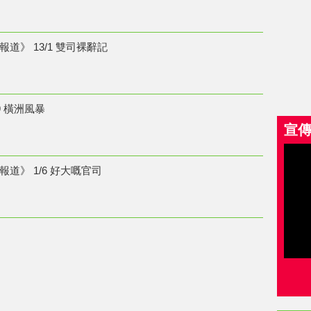
道》 13/1 雙司裸辭記
9 橫洲風暴
宣
道》 1/6 好大嘅官司