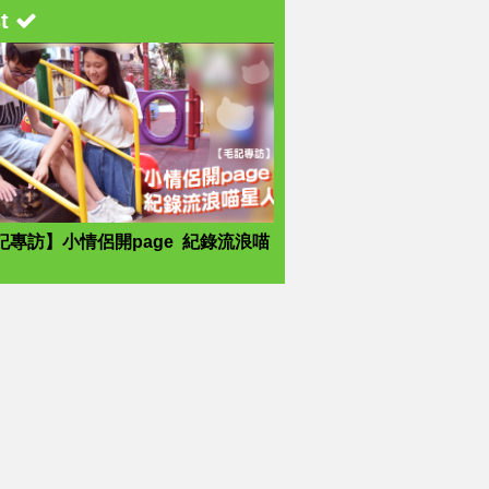
st
記專訪】小情侶開page 紀錄流浪喵