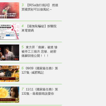
3
【阿Sa強行填詞】 然後
買襪買衫可以做風紀～
4
【最無恥騙徒】扮醫院
來電號碼
5
東方昇「痛腳」被揸 慘
被停工三個月 悲慘、絕密
痛腳回憶公開！！！
6
09/09《國家級任務》第
127集 -減肥戰記
7
11/11《國家級任務》第
132集 - 藉着眼睛說愛你