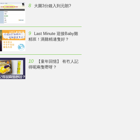
8
大圍3分鐘入到元朗?
9
Last Minute 迎接Baby雞
精班！滴雞精邊隻好？
10
【童年回憶】 有冇人記
得呢兩隻嘢呀？