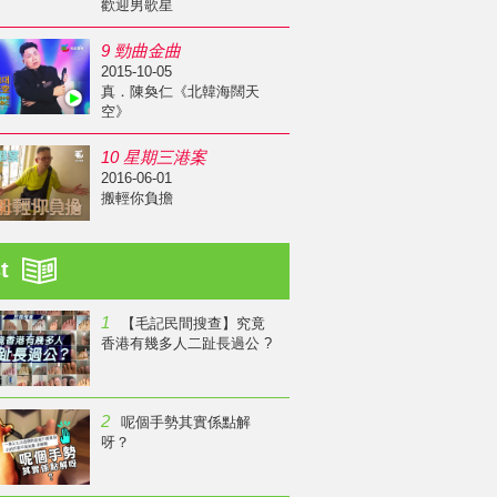
歡迎男歌星
9 勁曲金曲
2015-10-05
真．陳奐仁《北韓海闊天
空》
10 星期三港案
2016-06-01
搬輕你負擔
st
1
【毛記民間搜查】究竟
香港有幾多人二趾長過公 ?
2
呢個手勢其實係點解
呀？